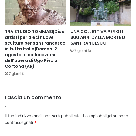
e
d
i
N
TRA STUDIO TOMMASI|Dieci
UNA COLLETTIVA PER GLI
a
artisti per dieci nuove
800 ANNI DALLA MORTE DI
t
sculture per san Francesco
SAN FRANCESCO
a
in tutta Italia|Domani 2
l
7 giorni fa
agosto la collocazione
e
dell’opera di Ugo Riva a
2
Cortona (AR)
0
7 giorni fa
2
1
”
-
Lascia un commento
s
a
b
Il tuo indirizzo email non sarà pubblicato.
I campi obbligatori sono
a
contrassegnati
*
t
o
C