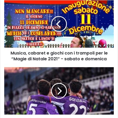
M
u
s
i
c
a
,
c
a
Musica, cabaret e giochi con i trampoli per le
b
“Magie di Natale 2021” - sabato e domenica
a
r
e
L
t
a
e
F
g
i
i
o
o
r
c
e
h
n
i
t