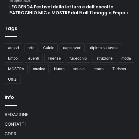
29 Aprile 2025
LEGGENDA Festival della lettura e dell’ascolto
PATROCINIO MIC e MOSTRE dal 9 all’11 maggio Empoli
Tags
arazzi
arte
Calcio
capolavori
dipinto su tavola
Empoli
eventi
Firenze
fucecchio
istruzione
moda
MOSTRA
musica
Nuoto
scuola
teatro
Turismo
Uffizi
Info
REDAZIONE
CONTATTI
GDPR