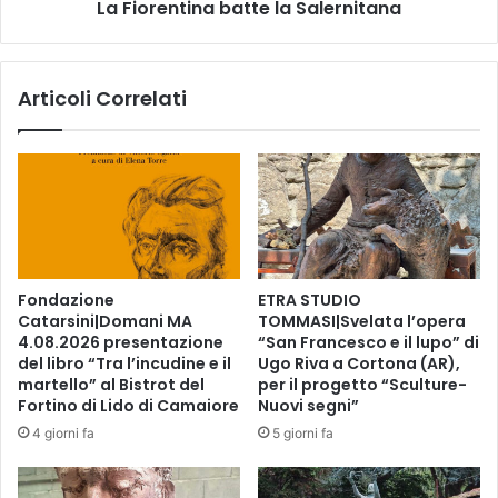
c
La Fiorentina batte la Salernitana
i
o
n
n
a
i
b
Articoli Correlati
t
a
r
t
a
t
m
e
p
l
o
a
l
S
i
a
p
l
Fondazione
ETRA STUDIO
e
e
Catarsini|Domani MA
TOMMASI|Svelata l’opera
r
r
4.08.2026 presentazione
“San Francesco e il lupo” di
l
n
del libro “Tra l’incudine e il
Ugo Riva a Cortona (AR),
e
i
martello” al Bistrot del
per il progetto “Sculture-
“
Fortino di Lido di Camaiore
Nuovi segni”
t
M
a
4 giorni fa
5 giorni fa
a
n
g
a
i