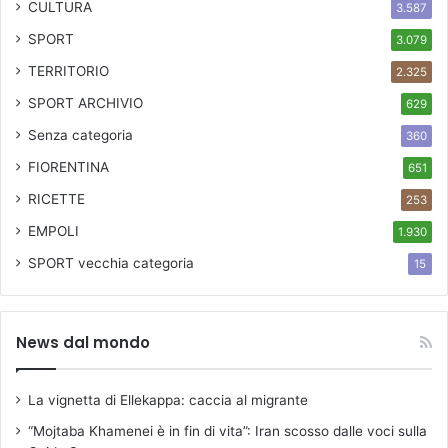
CULTURA
3.587
SPORT
3.079
TERRITORIO
2.325
SPORT ARCHIVIO
629
Senza categoria
360
FIORENTINA
651
RICETTE
253
EMPOLI
1.930
SPORT
vecchia categoria
15
News dal mondo
La vignetta di Ellekappa: caccia al migrante
“Mojtaba Khamenei è in fin di vita”: Iran scosso dalle voci sulla