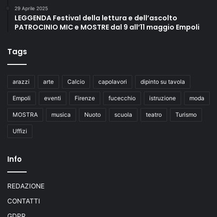
29 Aprile 2025
LEGGENDA Festival della lettura e dell’ascolto
PATROCINIO MIC e MOSTRE dal 9 all’11 maggio Empoli
Tags
arazzi
arte
Calcio
capolavori
dipinto su tavola
Empoli
eventi
Firenze
fucecchio
istruzione
moda
MOSTRA
musica
Nuoto
scuola
teatro
Turismo
Uffizi
Info
REDAZIONE
CONTATTI
GDPR