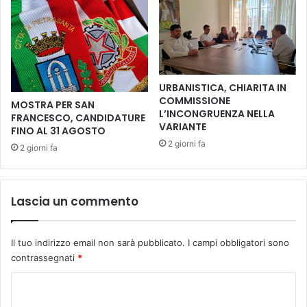
a
e
B
l
i
i
s
e
a
v
r
i
URBANISTICA, CHIARITA IN
n
s
COMMISSIONE
MOSTRA PER SAN
e
o
L’INCONGRUENZA NELLA
FRANCESCO, CANDIDATURE
l
s
VARIANTE
FINO AL 31 AGOSTO
l
p
2 giorni fa
2 giorni fa
a
e
t
s
r
i
a
i
Lascia un commento
s
l
a
1
p
°
Il tuo indirizzo email non sarà pubblicato.
I campi obbligatori sono
o
e
contrassegnati
*
r
i
i
l
C
e
3
o