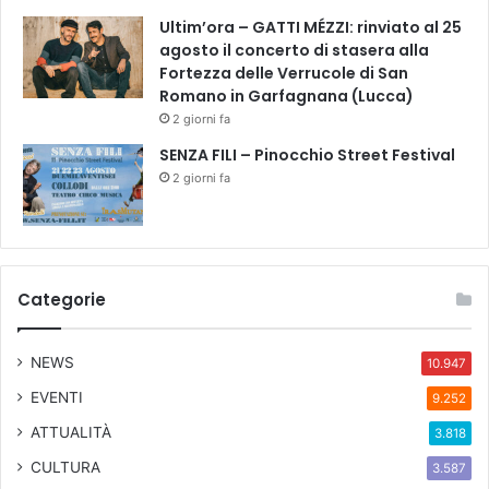
g
Ultim’ora – GATTI MÉZZI: rinviato al 25
a
agosto il concerto di stasera alla
g
Fortezza delle Verrucole di San
n
Romano in Garfagnana (Lucca)
i
2 giorni fa
SENZA FILI – Pinocchio Street Festival
2 giorni fa
Categorie
NEWS
10.947
EVENTI
9.252
ATTUALITÀ
3.818
CULTURA
3.587