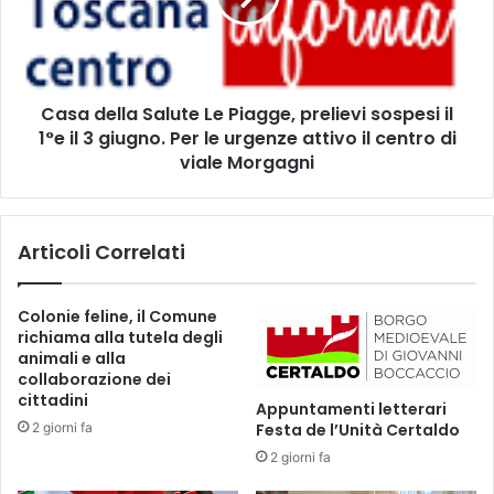
n
e
t
l
o
l
c
a
o
Casa della Salute Le Piagge, prelievi sospesi il
S
l
1°e il 3 giugno. Per le urgenze attivo il centro di
a
“
l
viale Morgagni
M
u
e
t
r
e
Articoli Correlati
c
L
a
e
t
P
Colonie feline, il Comune
a
i
richiama alla tutela degli
l
a
animali e alla
e
g
collaborazione dei
”
g
cittadini
Appuntamenti letterari
i
e
2 giorni fa
Festa de l’Unità Certaldo
n
,
V
2 giorni fa
p
i
r