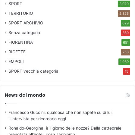
SPORT
3.079
TERRITORIO
2.325
SPORT ARCHIVIO
629
Senza categoria
360
FIORENTINA
651
RICETTE
253
EMPOLI
1.930
SPORT
vecchia categoria
15
News dal mondo
Francesco Guccini: qualcosa che non sapete su di lui.
L’intervista per ricordarlo oggi
Ronaldo-Georgina, è il giorno delle nozze? Dalla cattedrale
prenotata all’hotel, cosa sappiamo