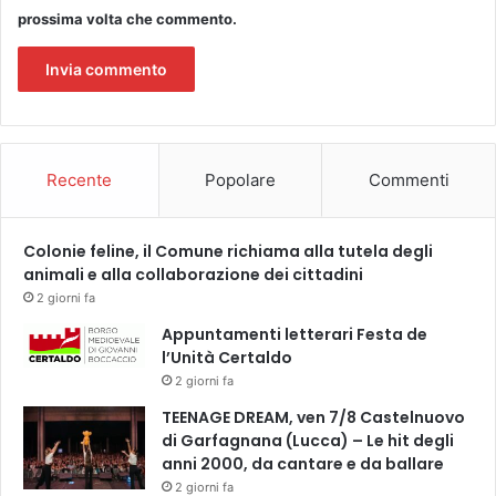
prossima volta che commento.
i
v
o
i
l
c
e
Recente
Popolare
Commenti
n
t
r
Colonie feline, il Comune richiama alla tutela degli
o
animali e alla collaborazione dei cittadini
d
i
2 giorni fa
v
Appuntamenti letterari Festa de
i
l’Unità Certaldo
a
2 giorni fa
l
e
TEENAGE DREAM, ven 7/8 Castelnuovo
M
di Garfagnana (Lucca) – Le hit degli
o
anni 2000, da cantare e da ballare
r
2 giorni fa