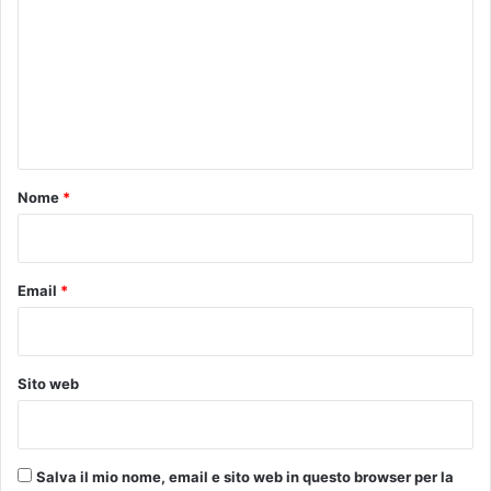
o
g
d
m
i
o
u
m
r
g
e
i
n
t
o
n
o
.
t
s
P
c
e
o
Nome
*
a
r
*
n
l
i
e
u
Email
*
r
g
e
n
Sito web
z
e
a
t
Salva il mio nome, email e sito web in questo browser per la
t