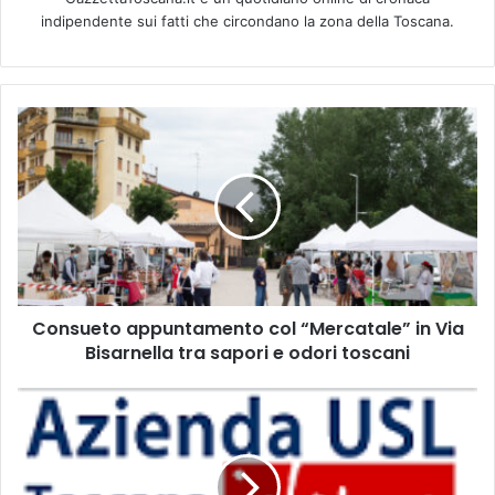
indipendente sui fatti che circondano la zona della Toscana.
C
o
n
s
u
e
t
o
a
Consueto appuntamento col “Mercatale” in Via
p
Bisarnella tra sapori e odori toscani
p
u
n
C
t
a
a
s
m
a
e
d