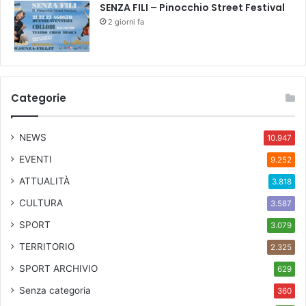
SENZA FILI – Pinocchio Street Festival
2 giorni fa
Categorie
NEWS
10.947
EVENTI
9.252
ATTUALITÀ
3.818
CULTURA
3.587
SPORT
3.079
TERRITORIO
2.325
SPORT ARCHIVIO
629
Senza categoria
360