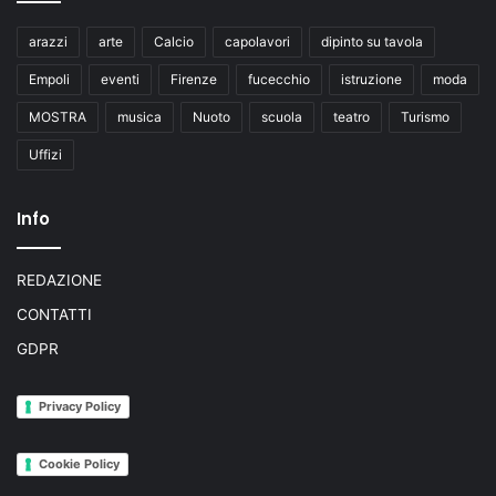
arazzi
arte
Calcio
capolavori
dipinto su tavola
Empoli
eventi
Firenze
fucecchio
istruzione
moda
MOSTRA
musica
Nuoto
scuola
teatro
Turismo
Uffizi
Info
REDAZIONE
CONTATTI
GDPR
Privacy Policy
Cookie Policy