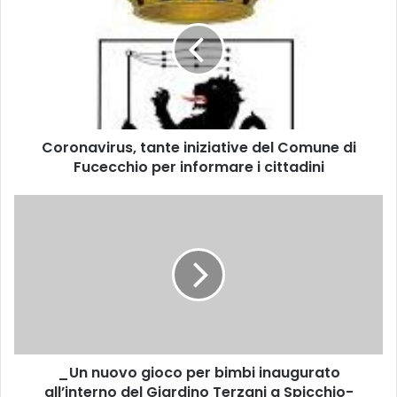
r
o
n
a
v
i
r
Coronavirus, tante iniziative del Comune di
u
Fucecchio per informare i cittadini
s
,
t
_
a
U
n
n
t
n
e
u
i
o
n
v
i
o
z
g
i
_Un nuovo gioco per bimbi inaugurato
i
a
all’interno del Giardino Terzani a Spicchio-
o