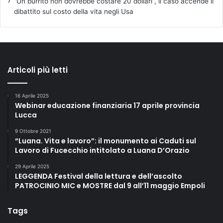
“Un burrito non dovrebbe costare 20 dollari”, il caso accende il
dibattito sul costo della vita negli Usa
Articoli più letti
16 Aprile 2025
Webinar educazione finanziaria 17 aprile provincia
Lucca
9 Ottobre 2021
“Luana. Vita e lavoro”: il monumento ai Caduti sul
Lavoro di Fucecchio intitolato a Luana D’Orazio
29 Aprile 2025
LEGGENDA Festival della lettura e dell’ascolto
PATROCINIO MIC e MOSTRE dal 9 all’11 maggio Empoli
Tags