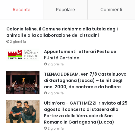
l
Recente
Popolare
Commenti
i
a
n
Colonie feline, il Comune richiama alla tutela degli
a
animali e alla collaborazione dei cittadini
2 giorni fa
Appuntamenti letterari Festa de
l’Unità Certaldo
2 giorni fa
TEENAGE DREAM, ven 7/8 Castelnuovo
di Garfagnana (Lucca) – Le hit degli
anni 2000, da cantare e da ballare
2 giorni fa
Ultim’ora – GATTI MÉZZI: rinviato al 25
agosto il concerto di stasera alla
Fortezza delle Verrucole di San
Romano in Garfagnana (Lucca)
2 giorni fa