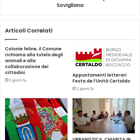
t
c
Sovigliana
i
o
v
p
e
e
Articoli Correlati
d
r
e
b
l
i
Colonie feline, il Comune
C
m
richiama alla tutela degli
o
b
animali e alla
m
i
collaborazione dei
u
i
cittadini
Appuntamenti letterari
n
n
2 giorni fa
Festa de l’Unità Certaldo
e
a
d
2 giorni fa
u
i
g
F
u
u
r
c
a
e
t
c
o
c
a
URBANISTICA, CHIARITA IN