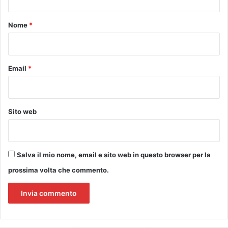
t
i
e
n
r
o
Nome
*
i
z
*
a
n
i
Email
*
a
S
p
i
Sito web
c
c
h
i
Salva il mio nome, email e sito web in questo browser per la
o
prossima volta che commento.
-
S
o
v
i
g