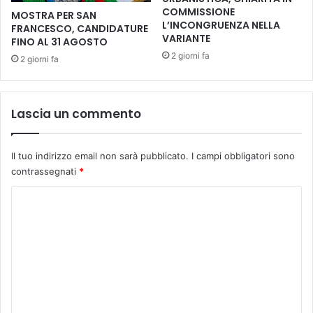
h
l
COMMISSIONE
MOSTRA PER SAN
i
l
L’INCONGRUENZA NELLA
FRANCESCO, CANDIDATURE
o
’
VARIANTE
FINO AL 31 AGOSTO
p
i
2 giorni fa
2 giorni fa
e
n
r
t
i
e
n
r
Lascia un commento
f
n
o
o
r
d
Il tuo indirizzo email non sarà pubblicato.
I campi obbligatori sono
m
e
contrassegnati
*
a
l
r
G
C
e
i
o
i
a
c
m
r
i
d
m
t
i
e
t
n
a
o
n
d
T