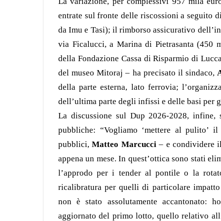
La variazione, per complessivi 957 mila euro
entrate sul fronte delle riscossioni a seguito di
da Imu e Tasi); il rimborso assicurativo dell’
via Ficalucci, a Marina di Pietrasanta (450 mi
della Fondazione Cassa di Risparmio di Lucca
del museo Mitoraj – ha precisato il sindaco,
A
della parte esterna, lato ferrovia; l’organizz
dell’ultima parte degli infissi e delle basi per 
La discussione sul Dup 2026-2028, infine, s
pubbliche: “Vogliamo ‘mettere al pulito’ il
pubblici,
Matteo Marcucci
– e condividere il
appena un mese. In quest’ottica sono stati elim
l’approdo per i tender al pontile o la rota
ricalibratura per quelli di particolare impa
non è stato assolutamente accantonato: ho
aggiornato del primo lotto, quello relativo all