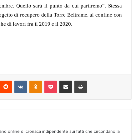
icembre. Quello sarà il punto da cui partiremo”. Stessa
rogetto di recupero della Torre Beltrame, al confine con
e di lavori fra il 2019 e il 2020.
Reddit
VKontakte
Odnoklassniki
Pocket
Condividi via mail
Stampa
ano online di cronaca indipendente sui fatti che circondano la