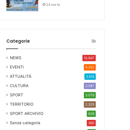
24 ore fa
Categorie
NEWS
10.947
EVENTI
9.252
ATTUALITÀ
3.818
CULTURA
3.587
SPORT
3.079
TERRITORIO
2.325
SPORT ARCHIVIO
629
Senza categoria
360