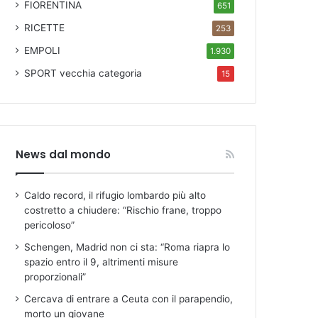
FIORENTINA
651
RICETTE
253
EMPOLI
1.930
SPORT
vecchia categoria
15
News dal mondo
Caldo record, il rifugio lombardo più alto
costretto a chiudere: “Rischio frane, troppo
pericoloso”
Schengen, Madrid non ci sta: “Roma riapra lo
spazio entro il 9, altrimenti misure
proporzionali”
Cercava di entrare a Ceuta con il parapendio,
morto un giovane