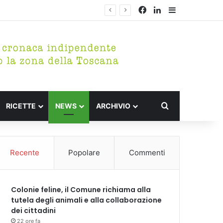
Facebook
LinkedIn
Barra lateral
Cerca per
RICETTE
NEWS
ARCHIVIO
Recente
Popolare
Commenti
Colonie feline, il Comune richiama alla
tutela degli animali e alla collaborazione
dei cittadini
22 ore fa