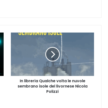
I
n
l
i
b
r
e
r
i
In libreria Qualche volta le nuvole
a
sembrano isole del livornese Nicola
Q
u
Polizzi
a
l
c