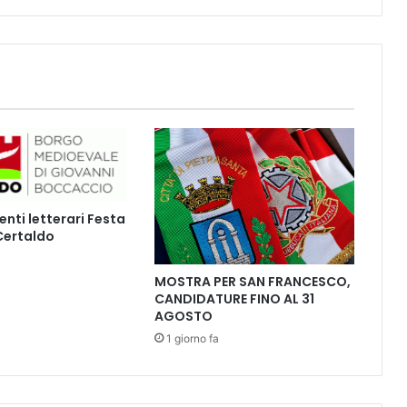
h
e
v
o
l
t
a
l
e
n
u
ti letterari Festa
v
 Certaldo
o
l
e
MOSTRA PER SAN FRANCESCO,
s
CANDIDATURE FINO AL 31
AGOSTO
e
m
1 giorno fa
b
r
a