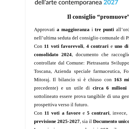
Il consiglio “promuove”
Approvati
a maggioranza
i
tre punti
all’or
nell’ultima seduta del consiglio comunale di Pi
Con
11 voti favorevoli
,
4 contrari
e
uno di
consolidato 2024
, documento che raccogli
controllate dal Comune: Pietrasanta Svilupp
Toscana, Azienda speciale farmaceutica, F
Mitoraj. Il bilancio si è chiuso con
163 mi
precedente) e un utile di
circa 6 milioni
sottolineato essere prova tangibile di una ges
prospettiva verso il futuro.
Con
11 voti a favore
e
5 contrari
, invece,
previsione 2025-2027
, sia il
Documento unico