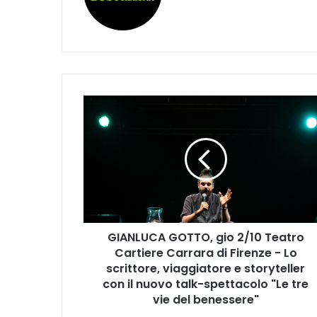
G
I
A
N
L
U
C
A
G
GIANLUCA GOTTO, gio 2/10 Teatro
O
Cartiere Carrara di Firenze - Lo
T
T
scrittore, viaggiatore e storyteller
O
con il nuovo talk-spettacolo "Le tre
,
vie del benessere"
g