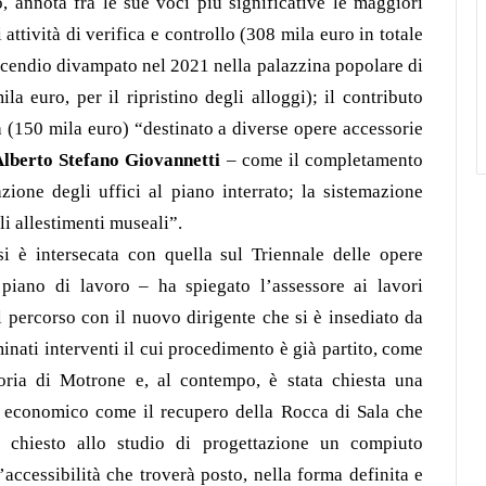
, annota fra le sue voci più significative le maggiori
 attività di verifica e controllo (308 mila euro in totale
incendio divampato nel 2021 nella palazzina popolare di
la euro, per il ripristino degli alloggi); il contributo
 (150 mila euro) “destinato a diverse opere accessorie
lberto Stefano Giovannetti
– come il completamento
azione degli uffici al piano interrato; la sistemazione
gli allestimenti museali”.
i è intersecata con quella sul Triennale delle opere
 piano di lavoro – ha spiegato l’assessore ai lavori
 percorso con il nuovo dirigente che si è insediato da
inati interventi il cui procedimento è già partito, come
toria di Motrone e, al contempo, è stata chiesta una
tto economico come il recupero della Rocca di Sala che
 chiesto allo studio di progettazione un compiuto
’accessibilità che troverà posto, nella forma definita e