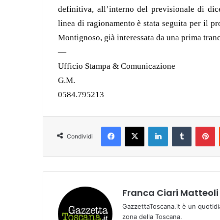
definitiva, all’interno del previsionale di d
linea di ragionamento è stata seguita per il p
Montignoso, già interessata da una prima tranch
—
Ufficio Stampa & Comunicazione
G.M.
0584.795213
Facebook
X
LinkedIn
Tumblr
Pinterest
Condividi
Franca Ciari Matteoli
GazzettaToscana.it è un quotidi
zona della Toscana.