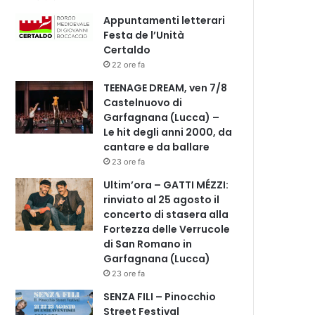
Appuntamenti letterari
Festa de l’Unità
Certaldo
22 ore fa
TEENAGE DREAM, ven 7/8
Castelnuovo di
Garfagnana (Lucca) –
Le hit degli anni 2000, da
cantare e da ballare
23 ore fa
Ultim’ora – GATTI MÉZZI:
rinviato al 25 agosto il
concerto di stasera alla
Fortezza delle Verrucole
di San Romano in
Garfagnana (Lucca)
23 ore fa
SENZA FILI – Pinocchio
Street Festival