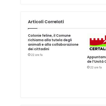
i
o
2
/
Articoli Correlati
1
0
T
Colonie feline, il Comune
e
richiama alla tutela degli
a
animali e alla collaborazione
t
dei cittadini
r
22 ore fa
Appuntamen
o
de l’Unità
C
a
22 ore fa
r
t
i
e
r
e
C