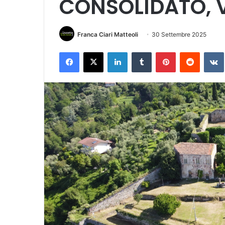
CONSOLIDATO, V
Franca Ciari Matteoli
30 Settembre 2025
Facebook
X
LinkedIn
Tumblr
Pinterest
Reddit
VK