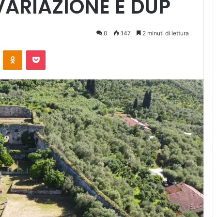
ARIAZIONE E DUP
0
147
2 minuti di lettura
ontakte
Odnoklassniki
Pocket