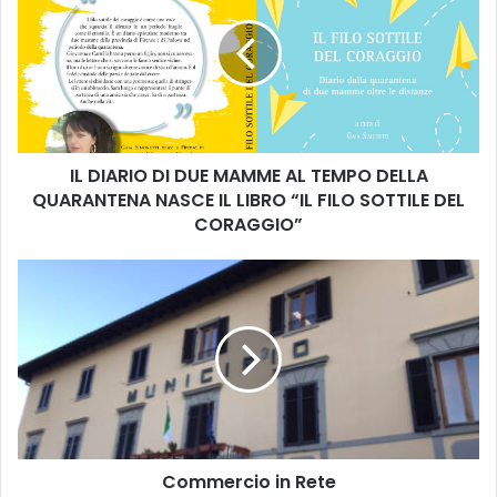
D
I
A
R
I
O
D
IL DIARIO DI DUE MAMME AL TEMPO DELLA
I
QUARANTENA NASCE IL LIBRO “IL FILO SOTTILE DEL
D
U
CORAGGIO”
E
M
C
A
o
M
m
M
m
E
e
A
r
L
c
T
i
E
o
M
Commercio in Rete
i