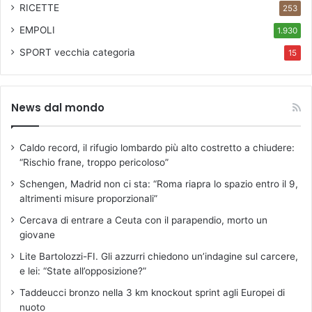
RICETTE
253
EMPOLI
1.930
SPORT
vecchia categoria
15
News dal mondo
Caldo record, il rifugio lombardo più alto costretto a chiudere:
“Rischio frane, troppo pericoloso”
Schengen, Madrid non ci sta: “Roma riapra lo spazio entro il 9,
altrimenti misure proporzionali”
Cercava di entrare a Ceuta con il parapendio, morto un
giovane
Lite Bartolozzi-FI. Gli azzurri chiedono un’indagine sul carcere,
e lei: “State all’opposizione?”
Taddeucci bronzo nella 3 km knockout sprint agli Europei di
nuoto