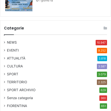
1 giorno fa
Categorie
NEWS
10.947
EVENTI
9.252
ATTUALITÀ
3.818
CULTURA
3.587
SPORT
3.079
TERRITORIO
2.325
SPORT ARCHIVIO
629
Senza categoria
360
FIORENTINA
651