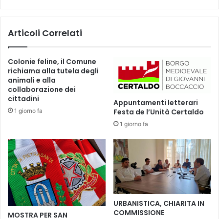
P
n
O
R
D
e
Articoli Correlati
E
t
L
e
L
Colonie feline, il Comune
A
richiama alla tutela degli
Q
animali e alla
U
collaborazione dei
A
cittadini
Appuntamenti letterari
R
1 giorno fa
Festa de l’Unità Certaldo
A
1 giorno fa
N
T
E
N
A
N
A
S
URBANISTICA, CHIARITA IN
C
COMMISSIONE
MOSTRA PER SAN
E