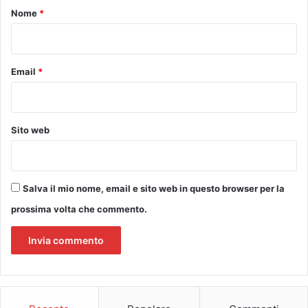
D
o
Nome
*
E
*
L
C
O
Email
*
R
A
G
G
Sito web
I
O
”
Salva il mio nome, email e sito web in questo browser per la
prossima volta che commento.