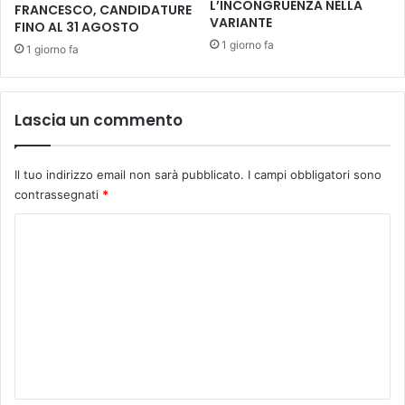
L’INCONGRUENZA NELLA
FRANCESCO, CANDIDATURE
I
VARIANTE
FINO AL 31 AGOSTO
L
1 giorno fa
1 giorno fa
L
I
B
R
Lascia un commento
O
“
I
Il tuo indirizzo email non sarà pubblicato.
I campi obbligatori sono
L
contrassegnati
*
F
I
C
L
o
O
S
m
O
m
T
e
T
I
n
L
t
E