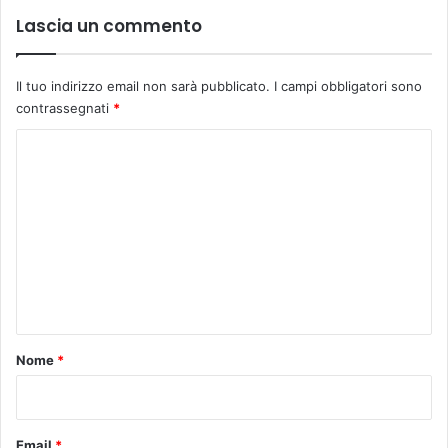
I
Lascia un commento
O
C
O
Il tuo indirizzo email non sarà pubblicato.
I campi obbligatori sono
R
contrassegnati
*
D
I
C
S
o
C
m
H
I
m
e
n
t
o
Nome
*
*
Email
*