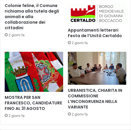
2
Colonie feline, il Comune
3
richiama alla tutela degli
°
animali e alla
T
collaborazione dei
R
cittadini
Appuntamenti letterari
O
2 giorni fa
Festa de l’Unità Certaldo
F
2 giorni fa
E
O
M
E
M
O
R
I
URBANISTICA, CHIARITA IN
A
COMMISSIONE
MOSTRA PER SAN
L
L’INCONGRUENZA NELLA
FRANCESCO, CANDIDATURE
A
VARIANTE
FINO AL 31 AGOSTO
N
2 giorni fa
2 giorni fa
T
O
N