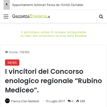
Appuntamenti letterari Festa de l’Unità Certaldo
Menu
C
Home
/
NEWS
NEWS
I vincitori del Concorso
enologico regionale “Rubino
Mediceo”.
Franca Ciari Matteoli
15 Luglio 2017
0
369