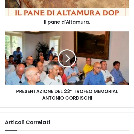
d
'
A
Il pane d'Altamura.
l
t
a
P
m
R
u
E
r
S
a
E
.
N
T
A
Z
PRESENTAZIONE DEL 23° TROFEO MEMORIAL
I
ANTONIO CORDISCHI
O
N
E
D
Articoli Correlati
E
L