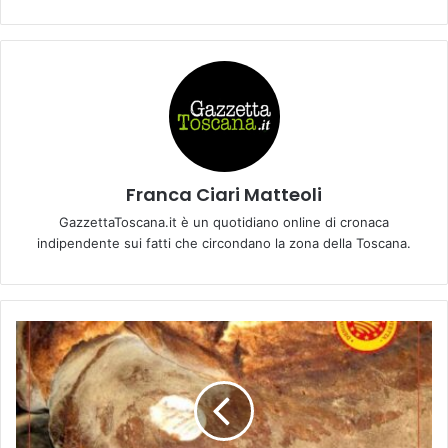
Franca Ciari Matteoli
GazzettaToscana.it è un quotidiano online di cronaca
indipendente sui fatti che circondano la zona della Toscana.
I
l
p
a
n
e