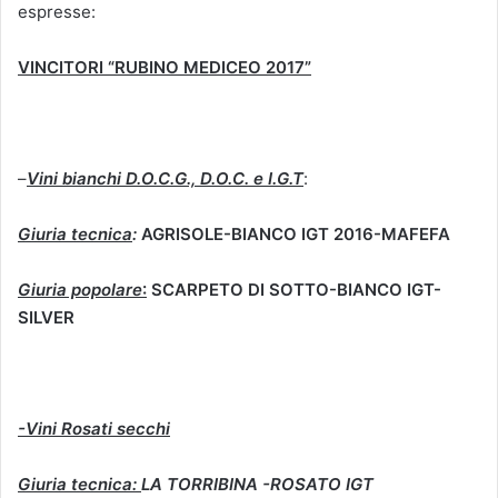
espresse:
VINCITORI “RUBINO MEDICEO 2017”
–
Vini bianchi D.O.C.G., D.O.C. e I.G.T
:
Giuria tecnica
:
AGRISOLE-BIANCO IGT 2016-MAFEFA
Giuria popolare
:
SCARPETO DI SOTTO-BIANCO IGT-
SILVER
-Vini Rosati secchi
Giuria tecnica:
LA TORRIBINA -ROSATO IGT