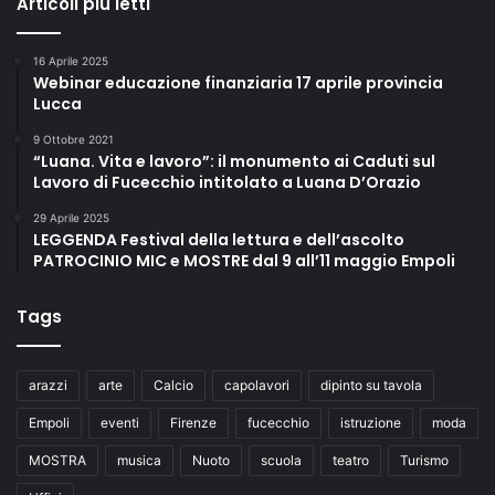
Articoli più letti
16 Aprile 2025
Webinar educazione finanziaria 17 aprile provincia
Lucca
9 Ottobre 2021
“Luana. Vita e lavoro”: il monumento ai Caduti sul
Lavoro di Fucecchio intitolato a Luana D’Orazio
29 Aprile 2025
LEGGENDA Festival della lettura e dell’ascolto
PATROCINIO MIC e MOSTRE dal 9 all’11 maggio Empoli
Tags
arazzi
arte
Calcio
capolavori
dipinto su tavola
Empoli
eventi
Firenze
fucecchio
istruzione
moda
MOSTRA
musica
Nuoto
scuola
teatro
Turismo