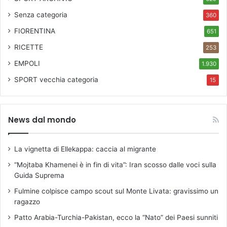
Senza categoria
360
FIORENTINA
651
RICETTE
253
EMPOLI
1.930
SPORT
vecchia categoria
15
News dal mondo
La vignetta di Ellekappa: caccia al migrante
“Mojtaba Khamenei è in fin di vita”: Iran scosso dalle voci sulla
Guida Suprema
Fulmine colpisce campo scout sul Monte Livata: gravissimo un
ragazzo
Patto Arabia-Turchia-Pakistan, ecco la “Nato” dei Paesi sunniti