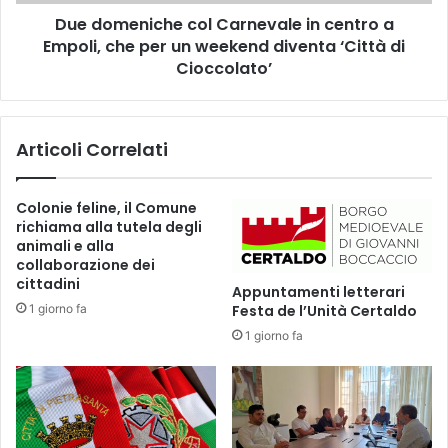
i
C
Due domeniche col Carnevale in centro a
c
a
Empoli, che per un weekend diventa ‘Città di
h
m
e
Cioccolato’
e
c
r
o
l
l
Articoli Correlati
o
C
n
a
a
r
Colonie feline, il Comune
,
n
richiama alla tutela degli
l
e
animali e alla
a
v
collaborazione dei
s
a
cittadini
Appuntamenti letterari
o
l
1 giorno fa
Festa de l’Unità Certaldo
l
e
i
1 giorno fa
i
d
n
a
c
r
e
i
n
e
t