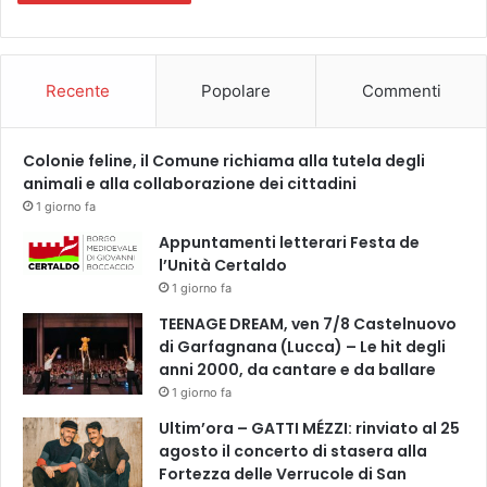
o
c
c
o
Recente
Popolare
Commenti
l
a
t
Colonie feline, il Comune richiama alla tutela degli
o
animali e alla collaborazione dei cittadini
’
1 giorno fa
Appuntamenti letterari Festa de
l’Unità Certaldo
1 giorno fa
TEENAGE DREAM, ven 7/8 Castelnuovo
di Garfagnana (Lucca) – Le hit degli
anni 2000, da cantare e da ballare
1 giorno fa
Ultim’ora – GATTI MÉZZI: rinviato al 25
agosto il concerto di stasera alla
Fortezza delle Verrucole di San