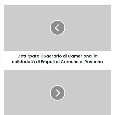
D
e
t
u
r
p
a
t
o
Deturpato il Sacrario di Camerlona, la
i
solidarietà di Empoli al Comune di Ravenna
l
S
a
D
c
u
r
e
a
d
r
o
i
m
o
e
d
n
i