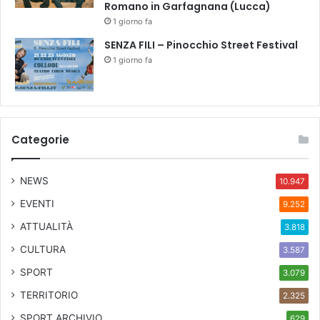
Romano in Garfagnana (Lucca)
1 giorno fa
SENZA FILI – Pinocchio Street Festival
1 giorno fa
Categorie
NEWS
10.947
EVENTI
9.252
ATTUALITÀ
3.818
CULTURA
3.587
SPORT
3.079
TERRITORIO
2.325
SPORT ARCHIVIO
629