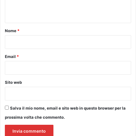
e
a
k
v
e
n
e
n
t
n
d
n
d
o
Nome
*
a
i
*
v
e
n
Email
*
t
a
‘
C
Sito web
i
t
t
à
Salva il mio nome, email e sito web in questo browser per la
d
prossima volta che commento.
i
C
i