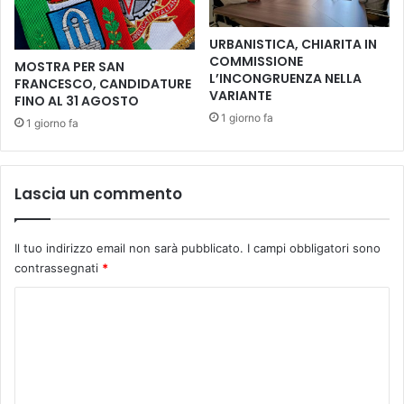
t
r
à
o
URBANISTICA, CHIARITA IN
d
a
COMMISSIONE
MOSTRA PER SAN
i
E
L’INCONGRUENZA NELLA
FRANCESCO, CANDIDATURE
E
m
VARIANTE
FINO AL 31 AGOSTO
m
p
1 giorno fa
1 giorno fa
p
o
o
l
l
i
i
,
Lascia un commento
a
c
l
h
C
e
Il tuo indirizzo email non sarà pubblicato.
I campi obbligatori sono
o
p
contrassegnati
*
m
e
u
r
C
n
u
o
e
n
d
m
w
i
e
m
R
e