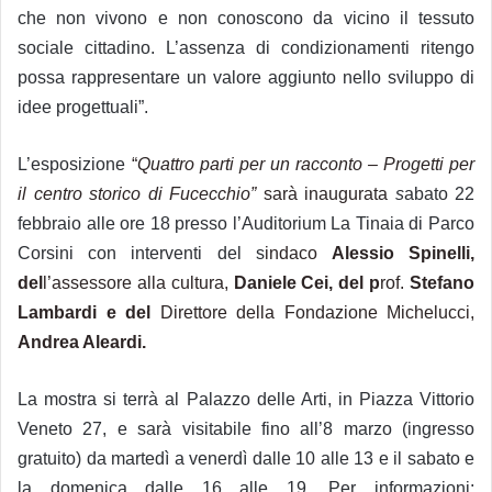
che non vivono e non conoscono da vicino il tessuto
sociale cittadino. L’assenza di condizionamenti ritengo
possa rappresentare un valore aggiunto nello sviluppo di
idee progettuali”.
L’esposizione
“
Quattro parti per un racconto – Progetti per
il centro storico di Fucecchio”
sarà inaugurata
s
abato 22
febbraio alle ore 18 presso l’Auditorium La Tinaia di Parco
Corsini con interventi del s
indaco
Alessio Spinelli,
del
l’assessore alla cultura,
Daniele Cei, del
p
rof.
Stefano
Lambardi e del
Direttore della Fondazione Michelucci,
Andrea Aleardi.
La mostra si terrà al Palazzo delle Arti, in Piazza Vittorio
Veneto 27, e sarà visitabile fino all’8 marzo (ingresso
gratuito) da martedì a venerdì dalle 10 alle 13 e il sabato e
la domenica dalle 16 alle 19. Per informazioni: