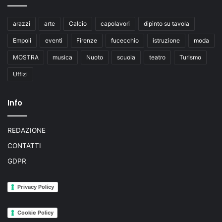
arazzi
arte
Calcio
capolavori
dipinto su tavola
Empoli
eventi
Firenze
fucecchio
istruzione
moda
MOSTRA
musica
Nuoto
scuola
teatro
Turismo
Uffizi
Info
REDAZIONE
CONTATTI
GDPR
Privacy Policy
Cookie Policy