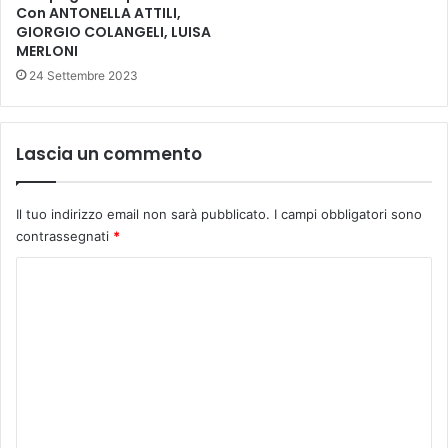
Con ANTONELLA ATTILI,
t
GIORGIO COLANGELI, LUISA
u
MERLONI
n
24 Settembre 2023
a
t
i
Lascia un commento
Il tuo indirizzo email non sarà pubblicato.
I campi obbligatori sono
contrassegnati
*
C
o
m
m
e
n