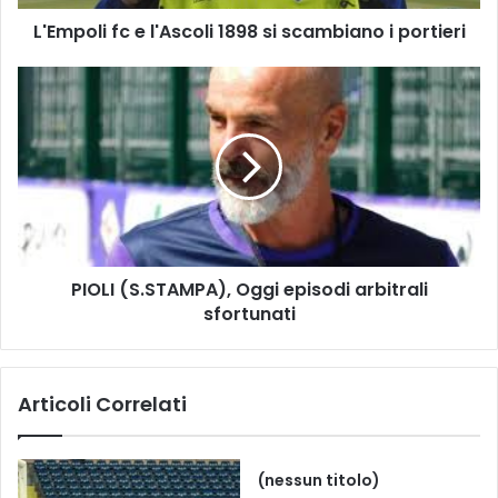
f
L'Empoli fc e l'Ascoli 1898 si scambiano i portieri
c
e
l
P
'
I
A
O
s
L
c
I
o
(
l
S
i
.
1
S
PIOLI (S.STAMPA), Oggi episodi arbitrali
8
T
9
sfortunati
A
8
M
s
P
i
A
Articoli Correlati
s
)
c
,
a
O
m
g
(nessun titolo)
b
g