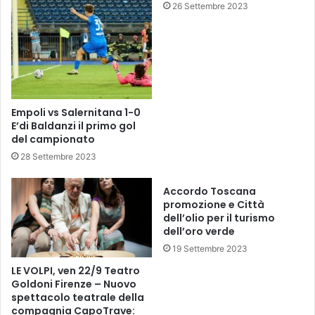
26 Settembre 2023
i
i
a
e
n
p
o
i
i
s
p
o
o
d
Empoli vs Salernitana 1-0
r
i
E’di Baldanzi il primo gol
t
a
del campionato
i
r
28 Settembre 2023
e
b
r
i
Accordo Toscana
i
t
promozione e Città
r
dell’olio per il turismo
a
dell’oro verde
l
19 Settembre 2023
i
s
LE VOLPI, ven 22/9 Teatro
f
Goldoni Firenze – Nuovo
o
spettacolo teatrale della
compagnia CapoTrave:
r