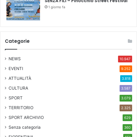
SENZA FILI – Pinocchio Street Festival
1 giorno fa
Categorie
NEWS
10.947
EVENTI
9.252
ATTUALITÀ
3.818
CULTURA
3.587
SPORT
3.079
TERRITORIO
2.325
SPORT ARCHIVIO
629
Senza categoria
360
FIORENTINA