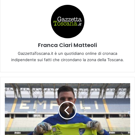
Franca Ciari Matteoli
GazzettaToscana.it è un quotidiano online di cronaca
indipendente sui fatti che circondano la zona della Toscana.
L
'
E
m
p
o
l
i