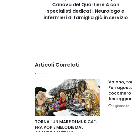
Canova del Quartiere 4 con
i
l
specialisti dedicati. Neurologo e
P
infermieri di famiglia già in servizio
a
r
k
i
n
s
o
Articoli Correlati
n
n
e
Vaiano, tor
l
Ferragosto
p
cocomero 
r
festeggiar
e
1 giorno fa
s
i
TORNA “UN MARE DI MUSICA”,
d
FRA POP E MELODIE DAL
i