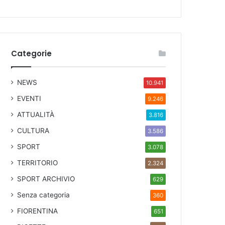
Categorie
NEWS
10.941
EVENTI
9.246
ATTUALITÀ
3.816
CULTURA
3.586
SPORT
3.078
TERRITORIO
2.324
SPORT ARCHIVIO
629
Senza categoria
360
FIORENTINA
651