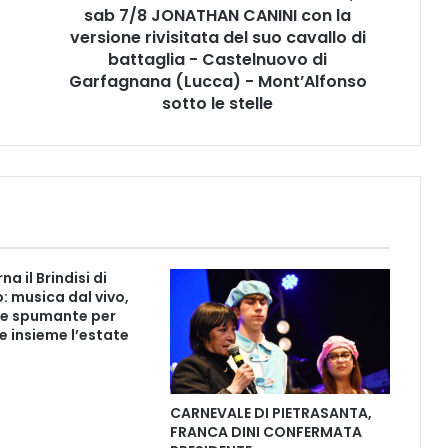
sab 7/8 JONATHAN CANINI con la
O
R
versione rivisitata del suo cavallo di
O
battaglia - Castelnuovo di
Z
Garfagnana (Lucca) - Mont’Alfonso
Z
sotto le stelle
O
R
E
L
O
A
D
E
na il Brindisi di
D
: musica dal vivo,
,
e spumante per
s
e insieme l’estate
a
b
7
CARNEVALE DI PIETRASANTA,
/
FRANCA DINI CONFERMATA
8