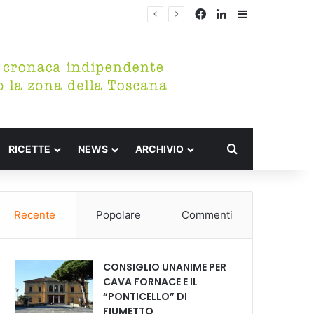
Facebook
LinkedIn
Barra lateral
Cerca per
RICETTE
NEWS
ARCHIVIO
Recente
Popolare
Commenti
CONSIGLIO UNANIME PER
CAVA FORNACE E IL
“PONTICELLO” DI
FIUMETTO