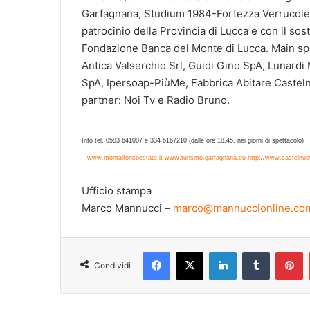
Garfagnana, Studium 1984-Fortezza Verrucole
patrocinio della Provincia di Lucca e con il s
Fondazione Banca del Monte di Lucca. Main s
Antica Valserchio Srl, Guidi Gino SpA, Lunard
SpA, Ipersoap-PiùMe, Fabbrica Abitare Castel
partner: Noi Tv e Radio Bruno.
Info tel. 0583 641007 e 334 6167210 (dalle ore 18.45, nei giorni di spettacolo)
–
www.montalfonsoestate.it
www.turismo.garfagnana.eu
http://www.castelnuo
Ufficio stampa
Marco Mannucci –
marco@mannuccionline.co
Facebook
X
LinkedIn
Tumblr
Pinterest
Condividi