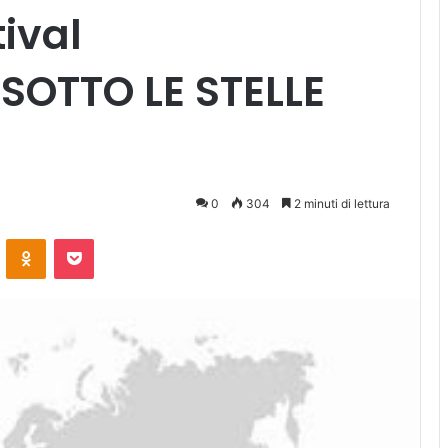
tival
OTTO LE STELLE
0
304
2 minuti di lettura
ontakte
Odnoklassniki
Pocket