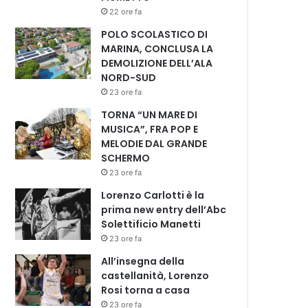
22 ore fa
POLO SCOLASTICO DI
MARINA, CONCLUSA LA
DEMOLIZIONE DELL’ALA
NORD-SUD
23 ore fa
TORNA “UN MARE DI
MUSICA”, FRA POP E
MELODIE DAL GRANDE
SCHERMO
23 ore fa
Lorenzo Carlotti è la
prima new entry dell’Abc
Solettificio Manetti
23 ore fa
All’insegna della
castellanità, Lorenzo
Rosi torna a casa
23 ore fa