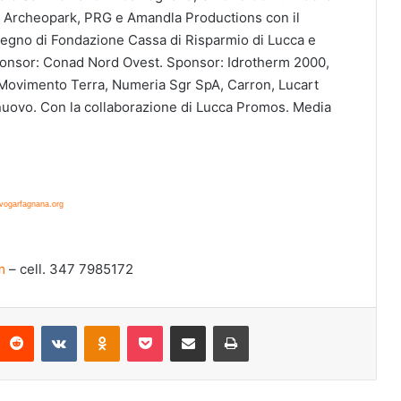
 Archeopark, PRG e Amandla Productions con il
ostegno di Fondazione Cassa di Risparmio di Lucca e
ponsor: Conad Nord Ovest. Sponsor: Idrotherm 2000,
i Movimento Terra, Numeria Sgr SpA, Carron, Lucart
nuovo. Con la collaborazione di Lucca Promos. Media
vogarfagnana.org
m
– cell. 347 7985172
Reddit
VKontakte
Odnoklassniki
Pocket
Condividi via mail
Stampa