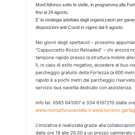
Mont’Alfonso sotto le stelle, in programma alla F
fino al 24 agosto.
E’ la strategia adottata dagli organizzatori per gara
disposizioni anti-Covid in vigore dal 6 agosto.
Nei giorni degli spettacoli – prossimo appunt
“Cappuccetto Rozzo Reloaded” – chi ancora no
tampone rapido presso la struttura mobile alles
lì, in caso di esito negativo, accedere al bus-n
parcheggio gratuito della Fortezza (a 600 metri
rapido è a pochi metri dal parcheggio riservato
servizio bus navetta dedicato con assistenza.
Info tel. 0583 641007 e 334 6167210 (dalle ore 
www.montalfonsoestate.it
www.turismo.garfa
L’iniziativa è realizzata grazie alla collaboraz
dalle ore 18 alle 20,30 a un prezzo calmierato 