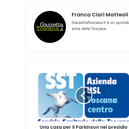
Franca Ciari Matteoli
GazzettaToscana.it è un quotidi
zona della Toscana.
U
n
a
c
a
s
a
p
e
Una casa per il Parkinson nel presidio
r