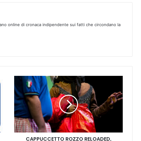
ano online di cronaca indipendente sui fatti che circondano la
C
A
P
P
U
C
C
E
T
CAPPUCCETTO ROZZO RELOADED,
T