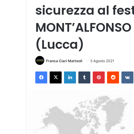
sicurezza al fes
MONT’ALFONSO S
(Lucca)
Franca Ciari Matteoli
5 Agosto 2021
Facebook
X
LinkedIn
Tumblr
Pinterest
Reddit
VK