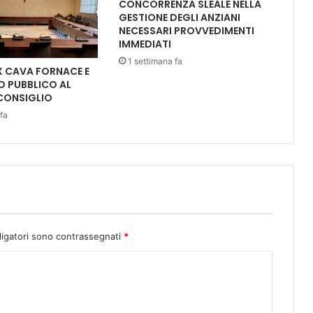
S
CONCORRENZA SLEALE NELLA
E
GESTIONE DEGLI ANZIANI
NECESSARI PROVVEDIMENTI
G
IMMEDIATI
N
A
1 settimana fa
X CAVA FORNACE E
R
 PUBBLICO AL
E
CONSIGLIO
"
fa
L
'
U
S
O
D
E
L
D
ligatori sono contrassegnati
*
A
E