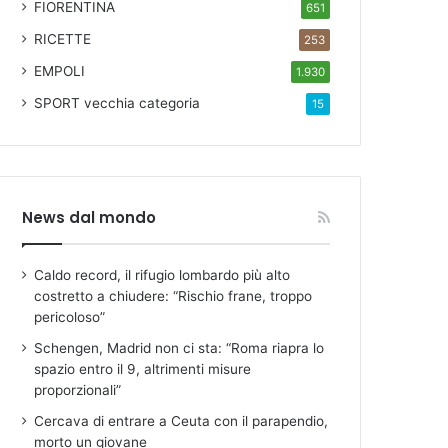
FIORENTINA
651
RICETTE
253
EMPOLI
1.930
SPORT
vecchia categoria
15
News dal mondo
Caldo record, il rifugio lombardo più alto
costretto a chiudere: “Rischio frane, troppo
pericoloso”
Schengen, Madrid non ci sta: “Roma riapra lo
spazio entro il 9, altrimenti misure
proporzionali”
Cercava di entrare a Ceuta con il parapendio,
morto un giovane