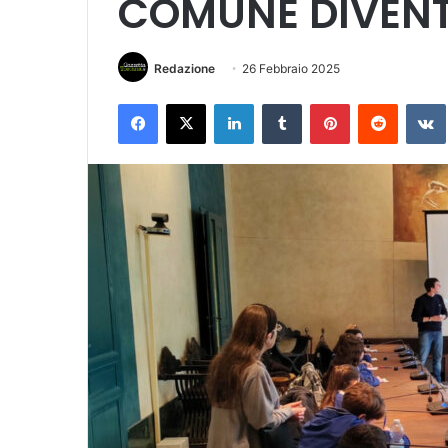
COMUNE DIVENT
Redazione
26 Febbraio 2025
Facebook
X
LinkedIn
Tumblr
Pinterest
Reddit
VK