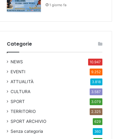
1 giorno fa
Categorie
NEWS
10.947
EVENTI
9.252
ATTUALITÀ
3.818
CULTURA
3.587
SPORT
3.079
TERRITORIO
2.325
SPORT ARCHIVIO
629
Senza categoria
360