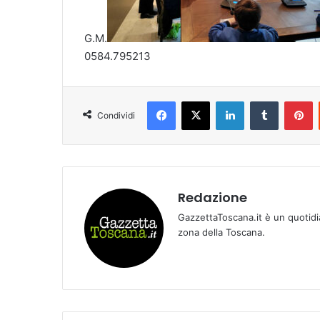
G.M.
0584.795213
Facebook
X
LinkedIn
Tumblr
Pinterest
Condividi
Redazione
GazzettaToscana.it è un quotidi
zona della Toscana.