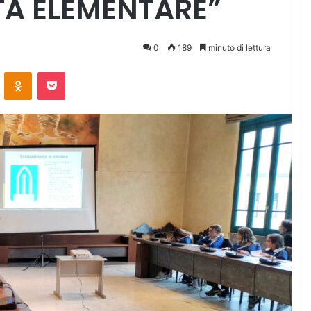
A ELEMENTARE”
0
189
minuto di lettura
ontakte
Odnoklassniki
Pocket