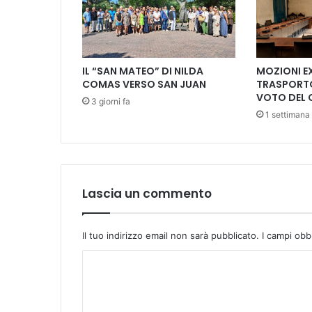
E
T
E
S
S
IL “SAN MATEO” DI NILDA
MOZIONI E
I
COMAS VERSO SAN JUAN
TRASPORTO
L
VOTO DEL 
3 giorni fa
I
1 settimana 
"
D
I
S
A
B
Lascia un commento
R
I
N
Il tuo indirizzo email non sarà pubblicato.
I campi obb
A
C
M
A
o
T
m
T