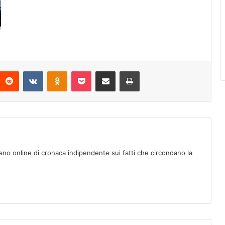
Reddit
VKontakte
Odnoklassniki
Pocket
Condividi via mail
Stampa
ano online di cronaca indipendente sui fatti che circondano la