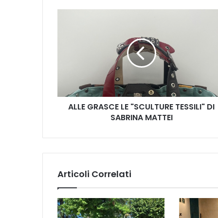
A
L
L
E
G
R
A
S
C
ALLE GRASCE LE "SCULTURE TESSILI" DI
E
SABRINA MATTEI
L
E
"
S
C
U
Articoli Correlati
L
T
U
R