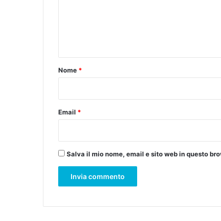
E
m
I
e
n
t
o
Nome
*
*
Email
*
Salva il mio nome, email e sito web in questo b