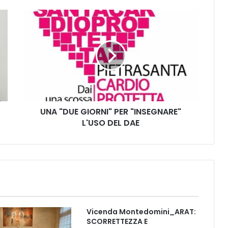
U
N
A
"
D
U
E
G
I
UNA "DUE GIORNI" PER "INSEGNARE"
O
L'USO DEL DAE
R
N
I
"
P
E
R
"
I
Vicenda Montedomini_ARAT:
N
SCORRETTEZZA E