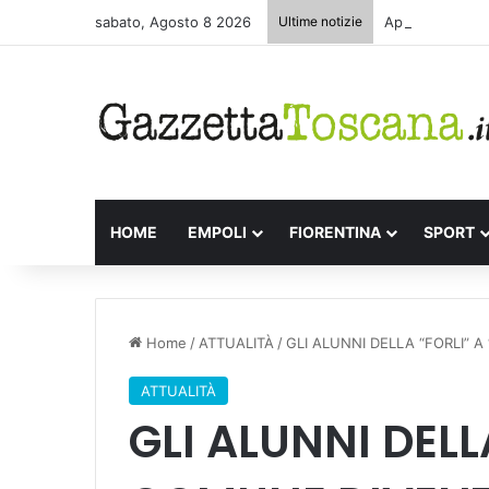
sabato, Agosto 8 2026
Ultime notizie
Appuntamenti le
HOME
EMPOLI
FIORENTINA
SPORT
Home
/
ATTUALITÀ
/
GLI ALUNNI DELLA “FORLI” 
ATTUALITÀ
GLI ALUNNI DELLA