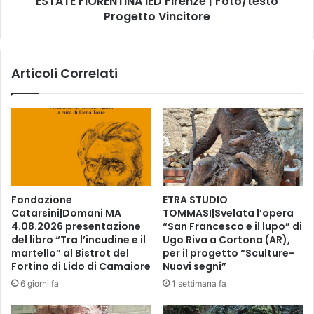
ESTATE FIORENTINA IED Firenze | Foto/testo
e
Progetto Vincitore
E
n
N
t
T
a
I
Articoli Correlati
B
N
E
A
A
I
T
E
G
D
A
F
R
i
D
r
E
e
Fondazione
ETRA STUDIO
N
n
Catarsini|Domani MA
TOMMASI|Svelata l’opera
,
z
4.08.2026 presentazione
“San Francesco e il lupo” di
2
e
del libro “Tra l’incudine e il
Ugo Riva a Cortona (AR),
5
|
martello” al Bistrot del
per il progetto “Sculture-
-
F
Fortino di Lido di Camaiore
Nuovi segni”
2
o
6 giorni fa
1 settimana fa
9
t
A
o