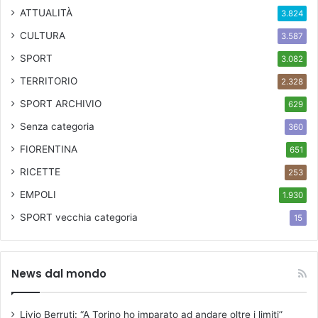
ATTUALITÀ
3.824
CULTURA
3.587
SPORT
3.082
TERRITORIO
2.328
SPORT ARCHIVIO
629
Senza categoria
360
FIORENTINA
651
RICETTE
253
EMPOLI
1.930
SPORT
vecchia categoria
15
News dal mondo
Livio Berruti: “A Torino ho imparato ad andare oltre i limiti”