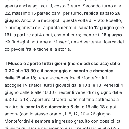
aperta anche agli adulti, costo 3 euro. Secondo turno alle
22, massimo 15 partecipanti per turno,
replica sabato 26
giugno.
Ancora la necropoli, questa volta di Prato Rosello,
è protagonista dell’appuntamento di
sabato 12 giugno (ore
16),
a partire dai 4 anni, costo 4 euro; mentre il
18 giugno
c’è “Indagini notturne al Museo”, una divertente ricerca del
colpevole fra le teche e la storia.
Il
Museo è aperto tutti i giorni (mercoledì escluso) dalle
9.30 alle 13.30 e il pomeriggio di sabato e domenica
dalle 15 alle 18;
l’area archeologica di Montefortini
accoglie i visitatori tutti i giovedì dalle 10 alle 13, venerdì 4
giugno dalle 9 alle 16.30 (i restanti venerdì di giugno dalle
9.30 alle 13). Aperture straordinarie nel fine settimana a
partire da
sabato 5 e domenica 6 dalle 15 alle 18
e poi
ancora (con lo stesso orario), il 6, 12, 20 e 26 giugno.
Montefortini è sempre a ingresso gratuito con possibilità
di visita guidata a pagamento e su prenotazione allo 055