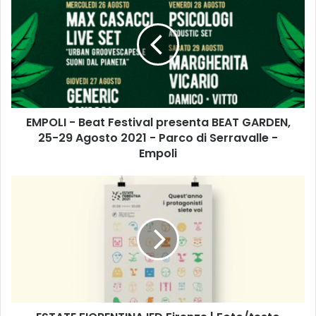
M
P
O
L
I
-
B
e
EMPOLI - Beat Festival presenta BEAT GARDEN,
a
25-29 Agosto 2021 - Parco di Serravalle -
t
F
Empoli
e
s
E
t
S
i
T
v
A
a
T
l
E
p
F
r
I
e
O
s
R