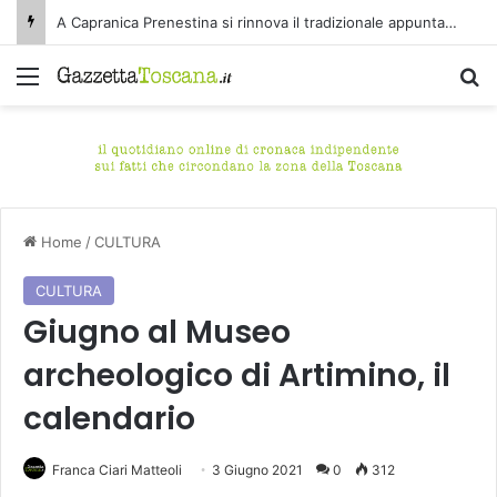
A Capranica Prenestina si rinnova il tradizionale appuntamento con il Concerto di Ferragosto presso il Tempio della Maddalena.
Menu
C
Home
/
CULTURA
CULTURA
Giugno al Museo
archeologico di Artimino, il
calendario
Franca Ciari Matteoli
3 Giugno 2021
0
312