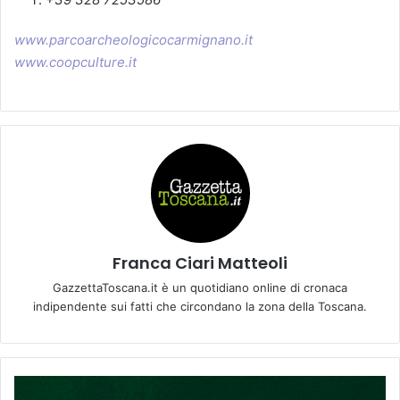
www.parcoarcheologicocarmignano.it
www.coopculture.it
Franca Ciari Matteoli
GazzettaToscana.it è un quotidiano online di cronaca
indipendente sui fatti che circondano la zona della Toscana.
E