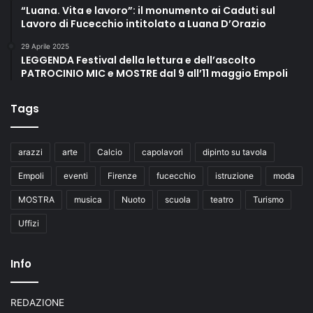
“Luana. Vita e lavoro”: il monumento ai Caduti sul
Lavoro di Fucecchio intitolato a Luana D’Orazio
29 Aprile 2025
LEGGENDA Festival della lettura e dell’ascolto
PATROCINIO MIC e MOSTRE dal 9 all’11 maggio Empoli
Tags
arazzi
arte
Calcio
capolavori
dipinto su tavola
Empoli
eventi
Firenze
fucecchio
istruzione
moda
MOSTRA
musica
Nuoto
scuola
teatro
Turismo
Uffizi
Info
REDAZIONE