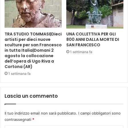
g
/
o
t
s
e
t
s
o
t
2
TRA STUDIO TOMMASI|Dieci
UNA COLLETTIVA PER GLI
o
artisti per dieci nuove
800 ANNI DALLA MORTE DI
0
P
sculture per san Francesco
SAN FRANCESCO
2
r
in tutta Italia|Domani 2
1
o
1 settimana fa
agosto la collocazione
-
g
dell’opera di Ugo Riva a
P
e
Cortona (AR)
a
t
1 settimana fa
r
t
c
o
o
V
d
i
Lascia un commento
i
n
S
c
e
i
Il tuo indirizzo email non sarà pubblicato.
I campi obbligatori sono
r
t
contrassegnati
*
r
o