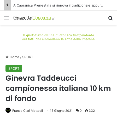
A Capranica Prenestina si rinnova il tradizionale appuntamento con il Concerto di Ferragosto presso il Tempio della Maddalena.
Menu
C
Home
/
SPORT
SPORT
Ginevra Taddeucci
campionessa italiana 10 km
di fondo
Franca Ciari Matteoli
15 Giugno 2021
0
332