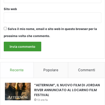
a
Sito web
z
i
e
a
Salva il mio nome, email e sito web in questo browser per la
l
C
prossima volta che commento.
e
n
t
r
o
B
u
Recente
Popolare
Commenti
s
o
n
“AETERNUM”, IL NUOVO FILM DI JORDAN
i
RIVER ANNUNCIATO AL LOCARNO FILM
FESTIVAL
13 ore fa