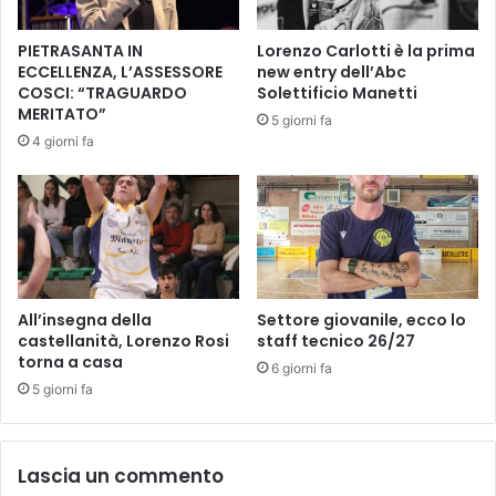
s
e
t
n
PIETRASANTA IN
Lorenzo Carlotti è la prima
e
t
ECCELLENZA, L’ASSESSORE
new entry dell’Abc
l
a
COSCI: “TRAGUARDO
Solettificio Manetti
l
p
MERITATO”
5 giorni fa
o
a
4 giorni fa
i
l
l
c
l
o
u
s
m
c
i
e
n
n
a
i
All’insegna della
Settore giovanile, ecco lo
n
c
castellanità, Lorenzo Rosi
staff tecnico 26/27
o
torna a casa
o
6 giorni fa
l
:
5 giorni fa
a
s
n
e
o
i
Lascia un commento
t
c