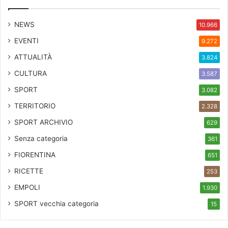
NEWS
10.966
EVENTI
9.272
ATTUALITÀ
3.824
CULTURA
3.587
SPORT
3.082
TERRITORIO
2.328
SPORT ARCHIVIO
629
Senza categoria
361
FIORENTINA
651
RICETTE
253
EMPOLI
1.930
SPORT
vecchia categoria
15