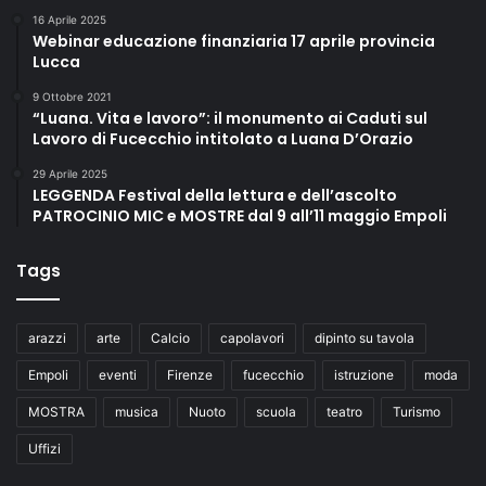
16 Aprile 2025
Webinar educazione finanziaria 17 aprile provincia
Lucca
9 Ottobre 2021
“Luana. Vita e lavoro”: il monumento ai Caduti sul
Lavoro di Fucecchio intitolato a Luana D’Orazio
29 Aprile 2025
LEGGENDA Festival della lettura e dell’ascolto
PATROCINIO MIC e MOSTRE dal 9 all’11 maggio Empoli
Tags
arazzi
arte
Calcio
capolavori
dipinto su tavola
Empoli
eventi
Firenze
fucecchio
istruzione
moda
MOSTRA
musica
Nuoto
scuola
teatro
Turismo
Uffizi