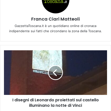
Franca Ciari Matteoli
GazzettaToscana.it è un quotidiano online di cronaca
indipendente sui fatti che circondano la zona della Toscana.
I
d
i
s
e
g
n
i
d
I disegni di Leonardo proiettati sul castello
i
illuminano la notte di Vinci
L
e