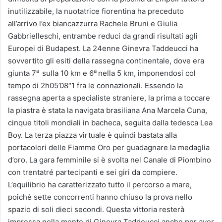
inutilizzabile, la nuotatrice fiorentina ha preceduto
all’arrivo l’ex biancazzurra Rachele Bruni e Giulia
Gabbrielleschi, entrambe reduci da grandi risultati agli
Europei di Budapest. La 24enne Ginevra Taddeucci ha
sovvertito gli esiti della rassegna continentale, dove era
a
a
giunta 7
sulla 10 km e 6
nella 5 km, imponendosi col
tempo di 2h05’08″1 fra le connazionali. Essendo la
rassegna aperta a specialiste straniere, la prima a toccare
la piastra è stata la navigata brasiliana Ana Marcela Cuna,
cinque titoli mondiali in bacheca, seguita dalla tedesca Lea
Boy. La terza piazza virtuale è quindi bastata alla
portacolori delle Fiamme Oro per guadagnare la medaglia
d’oro. La gara femminile si è svolta nel Canale di Piombino
con trentatré partecipanti e sei giri da compiere.
L’equilibrio ha caratterizzato tutto il percorso a mare,
poiché sette concorrenti hanno chiuso la prova nello
spazio di soli dieci secondi. Questa vittoria resterà
impressa nella mente di Ginevra Taddeucci anche per aver