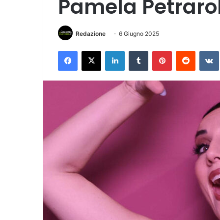
Pamela Petraro
Redazione
6 Giugno 2025
Facebook
X
LinkedIn
Tumblr
Pinterest
Reddit
VK