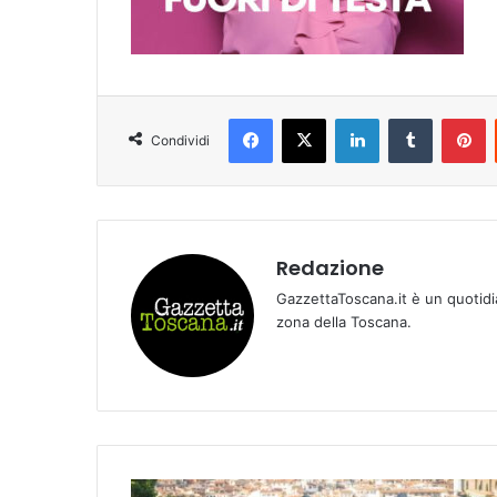
Facebook
X
LinkedIn
Tumblr
Pinterest
Condividi
Redazione
GazzettaToscana.it è un quotidi
zona della Toscana.
L