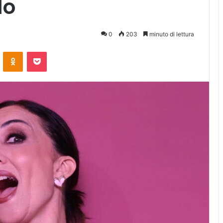
lo
0
203
minuto di lettura
ontakte
Odnoklassniki
Pocket