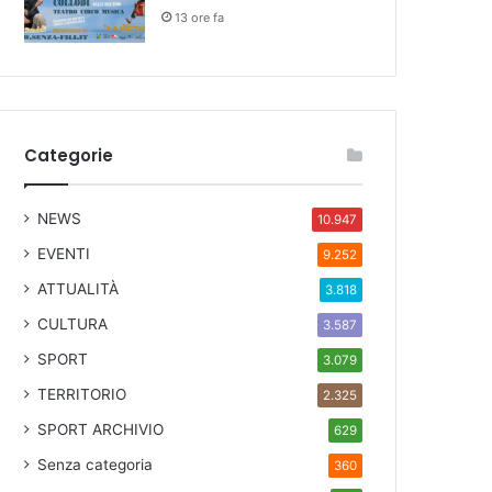
13 ore fa
Categorie
NEWS
10.947
EVENTI
9.252
ATTUALITÀ
3.818
CULTURA
3.587
SPORT
3.079
TERRITORIO
2.325
SPORT ARCHIVIO
629
Senza categoria
360