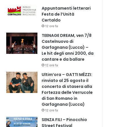
Appuntamenti letterari
Festa de l’Unità
Certaldo
12 ore fa
TEENAGE DREAM, ven 7/8
Castelnuovo di
Garfagnana (Lucca) –
Le hit degli anni 2000, da
cantare e da ballare
12 ore fa
Ultim’ora – GATTI MÉZZI:
rinviato al 25 agosto il
concerto di stasera alla
Fortezza delle Verrucole
di San Romano in
Garfagnana (Lucca)
12 ore fa
SENZA FILI – Pinocchio
Street Festival