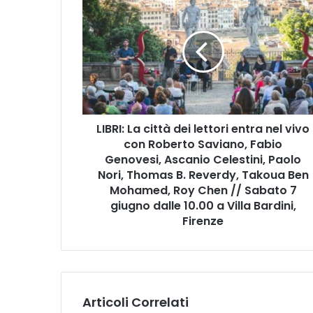
I
B
R
I
:
L
a
c
LIBRI: La città dei lettori entra nel vivo
i
con Roberto Saviano, Fabio
t
t
Genovesi, Ascanio Celestini, Paolo
à
Nori, Thomas B. Reverdy, Takoua Ben
d
Mohamed, Roy Chen // Sabato 7
e
giugno dalle 10.00 a Villa Bardini,
i
Firenze
l
e
t
t
o
Articoli Correlati
r