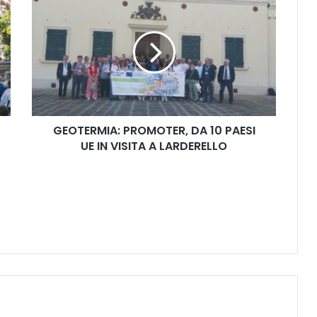
E
O
T
E
R
M
I
A
GEOTERMIA: PROMOTER, DA 10 PAESI
:
UE IN VISITA A LARDERELLO
P
R
O
M
O
T
E
R
,
D
A
1