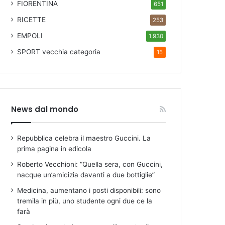
FIORENTINA
651
RICETTE
253
EMPOLI
1.930
SPORT
vecchia categoria
15
News dal mondo
Repubblica celebra il maestro Guccini. La
prima pagina in edicola
Roberto Vecchioni: “Quella sera, con Guccini,
nacque un’amicizia davanti a due bottiglie”
Medicina, aumentano i posti disponibili: sono
tremila in più, uno studente ogni due ce la
farà