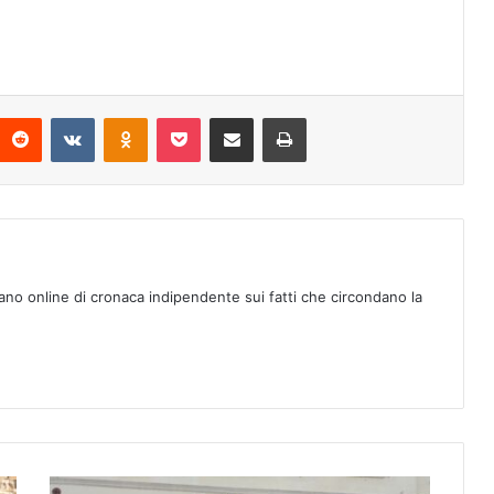
Reddit
VKontakte
Odnoklassniki
Pocket
Condividi via mail
Stampa
ano online di cronaca indipendente sui fatti che circondano la
G