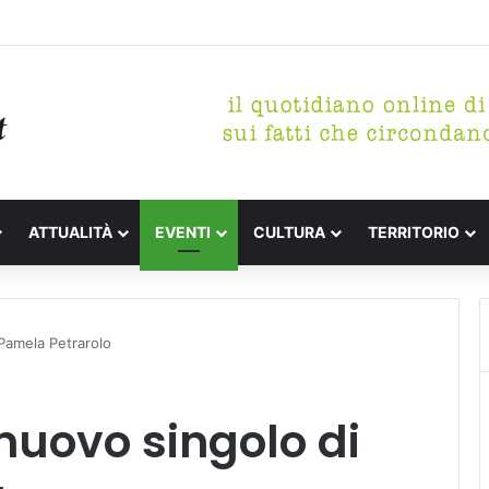
etterari Festa de l’Unità Certaldo
ATTUALITÀ
EVENTI
CULTURA
TERRITORIO
 Pamela Petrarolo
 nuovo singolo di