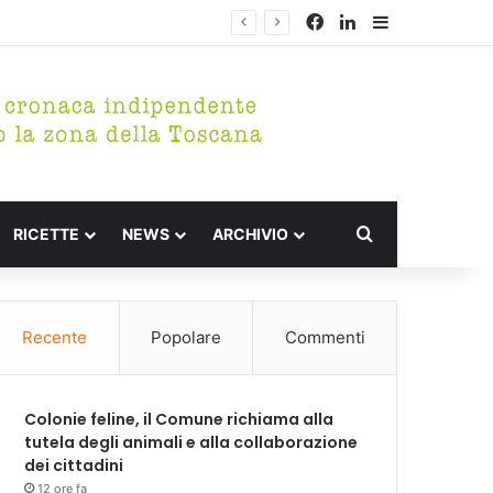
Facebook
LinkedIn
Barra lateral
Cerca per
RICETTE
NEWS
ARCHIVIO
Recente
Popolare
Commenti
Colonie feline, il Comune richiama alla
tutela degli animali e alla collaborazione
dei cittadini
12 ore fa