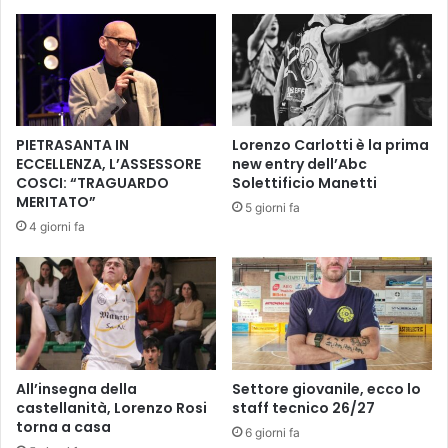
i
F
o
I
n
P
e
S
d
A
e
S
l
-
PIETRASANTA IN
Lorenzo Carlotti è la prima
M
P
ECCELLENZA, L’ASSESSORE
new entry dell’Abc
e
u
COSCI: “TRAGUARDO
Solettificio Manetti
e
l
MERITATO”
5 giorni fa
t
i
4 giorni fa
i
f
n
o
g
n
N
d
a
a
z
l
i
i
o
e
All’insegna della
Settore giovanile, ecco lo
n
P
castellanità, Lorenzo Rosi
staff tecnico 26/27
a
torna a casa
u
6 giorni fa
l
l