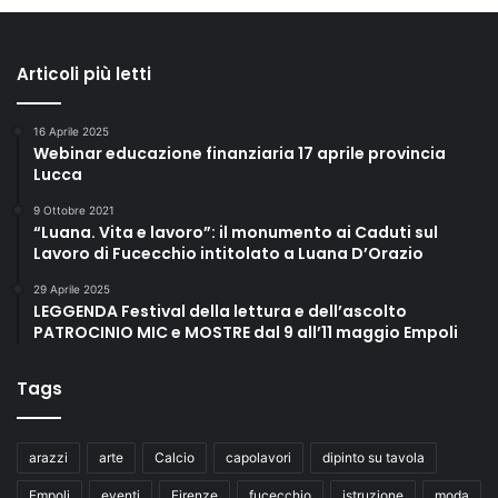
Articoli più letti
16 Aprile 2025
Webinar educazione finanziaria 17 aprile provincia
Lucca
9 Ottobre 2021
“Luana. Vita e lavoro”: il monumento ai Caduti sul
Lavoro di Fucecchio intitolato a Luana D’Orazio
29 Aprile 2025
LEGGENDA Festival della lettura e dell’ascolto
PATROCINIO MIC e MOSTRE dal 9 all’11 maggio Empoli
Tags
arazzi
arte
Calcio
capolavori
dipinto su tavola
Empoli
eventi
Firenze
fucecchio
istruzione
moda