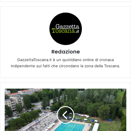
Redazione
GazzettaToscana.it è un quotidiano online di cronaca
indipendente sui fatti che circondano la zona della Toscana.
C
a
l
a
i
l
s