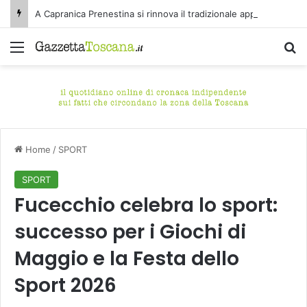
A Capranica Prenestina si rinnova il tradizionale appuntamento con il Concerto di Ferragosto presso il Tempio della Maddalena.
Menu
C
Home
/
SPORT
SPORT
Fucecchio celebra lo sport:
successo per i Giochi di
Maggio e la Festa dello
Sport 2026