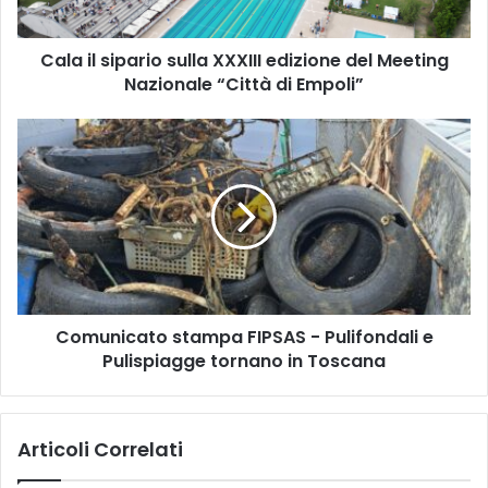
i
p
Cala il sipario sulla XXXIII edizione del Meeting
a
Nazionale “Città di Empoli”
r
i
o
C
s
o
u
m
l
u
l
n
a
i
X
c
X
a
X
t
I
Comunicato stampa FIPSAS - Pulifondali e
o
I
Pulispiagge tornano in Toscana
s
I
t
e
a
d
m
Articoli Correlati
i
p
z
a