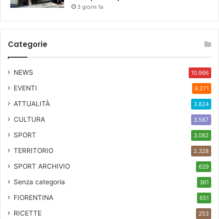
3 giorni fa
Categorie
NEWS
10.966
EVENTI
9.271
ATTUALITÀ
3.824
CULTURA
3.587
SPORT
3.082
TERRITORIO
2.328
SPORT ARCHIVIO
629
Senza categoria
361
FIORENTINA
651
RICETTE
253