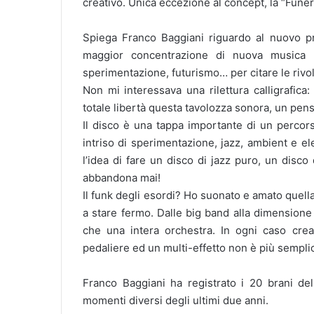
creativo. Unica eccezione al concept, la “Funera
Spiega Franco Baggiani riguardo al nuovo pro
maggior concentrazione di nuova musica nel
sperimentazione, futurismo… per citare le rivolu
Non mi interessava una rilettura calligrafica
totale libertà questa tavolozza sonora, un pens
Il disco è una tappa importante di un percor
intriso di sperimentazione, jazz, ambient e e
l’idea di fare un disco di jazz puro, un disco
abbandona mai!
Il funk degli esordi? Ho suonato e amato quell
a stare fermo. Dalle big band alla dimensione s
che una intera orchestra. In ogni caso cre
pedaliere ed un multi-effetto non è più sempli
Franco Baggiani ha registrato i 20 brani del
momenti diversi degli ultimi due anni.