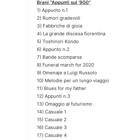
Brani “Appunti sul ‘900”
1) Appunto n.1
2) Rumori gradevoli
3) Fabbriche di gioia
4) La grande discesa fiorentina
5) Toshinori Kondo
6) Appunto n.2
7) Bande scomparse
8) Funeral march for 2020
9) Omenaje a Luigi Russolo
10) Melodie per un lungo viaggio
11) Blues for my father
12) Appunti n.3
13) Omaggio al futurismo
14) Casuale 1
15) Casuale 2
16) Casuale 3
17) Casuale 4