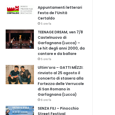
Appuntamenti letterari
Festa de l’Unità
Certaldo
5 ore fa
TEENAGE DREAM, ven 7/8
Castelnuovo di
Garfagnana (Lucca) –
Le hit degli anni 2000, da
cantare e da ballare
5 ore fa
Ultim’ora – GATTI MÉZZI:
rinviato al 25 agosto il
concerto di stasera alla
Fortezza delle Verrucole
di San Romano in
Garfagnana (Lucca)
6 ore fa
SENZA FILI – Pinocchio
Street Festival