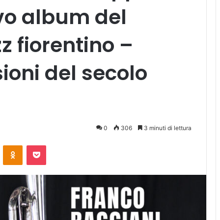
vo album del
z fiorentino –
isioni del secolo
0
306
3 minuti di lettura
ontakte
Odnoklassniki
Pocket