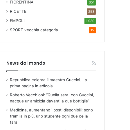
FIORENTINA
651
RICETTE
253
EMPOLI
1.930
SPORT
vecchia categoria
15
News dal mondo
Repubblica celebra il maestro Guccini. La
prima pagina in edicola
Roberto Vecchioni: “Quella sera, con Guccini,
nacque un’amicizia davanti a due bottiglie”
Medicina, aumentano i posti disponibili: sono
tremila in più, uno studente ogni due ce la
farà