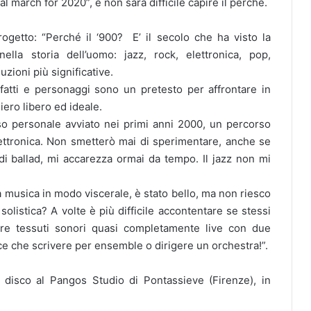
l march for 2020”, e non sarà difficile capire il perché.
getto: “Perché il ‘900? E’ il secolo che ha visto la
la storia dell’uomo: jazz, rock, elettronica, pop,
zioni più significative.
: fatti e personaggi sono un pretesto per affrontare in
iero libero ed ideale.
so personale avviato nei primi anni 2000, un percorso
lettronica. Non smetterò mai di sperimentare, anche se
 di ballad, mi accarezza ormai da tempo. Il jazz non mi
a musica in modo viscerale, è stato bello, ma non riesco
olistica? A volte è più difficile accontentare se stessi
are tessuti sonori quasi completamente live con due
ce che scrivere per ensemble o dirigere un orchestra!”.
 disco al Pangos Studio di Pontassieve (Firenze), in