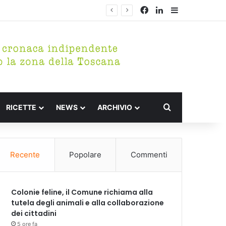
Facebook
LinkedIn
Barra lateral
Cerca per
RICETTE
NEWS
ARCHIVIO
Recente
Popolare
Commenti
Colonie feline, il Comune richiama alla
tutela degli animali e alla collaborazione
dei cittadini
5 ore fa