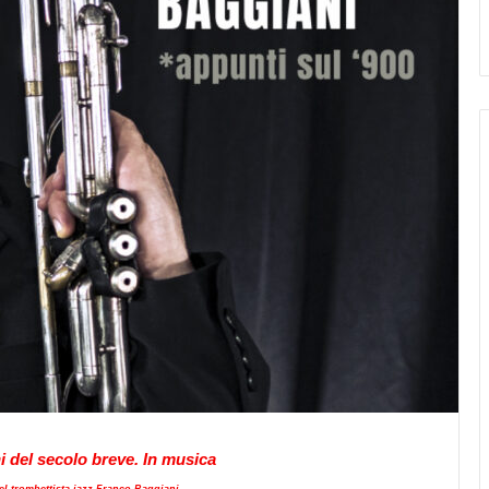
oni del secolo breve. In musica
l trombettista jazz Franco Baggiani