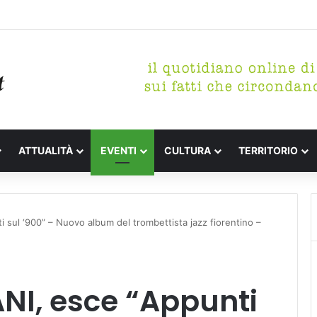
etterari Festa de l’Unità Certaldo
ATTUALITÀ
EVENTI
CULTURA
TERRITORIO
ul ‘900” – Nuovo album del trombettista jazz fiorentino –
I, esce “Appunti