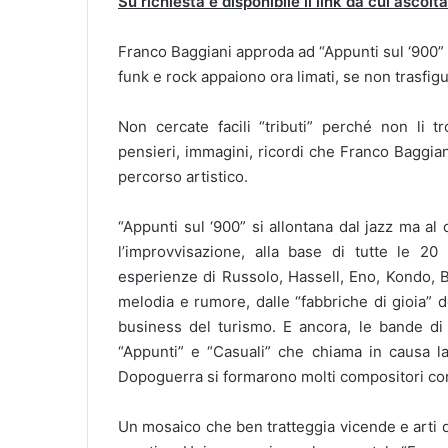
Su richiesta è disponibile il link da cui ascol
Franco Baggiani approda ad “Appunti sul ‘900” 
funk e rock appaiono ora limati, se non trasfig
Non cercate facili “tributi” perché non li t
pensieri, immagini, ricordi che Franco Baggia
percorso artistico.
“Appunti sul ‘900” si allontana dal jazz ma al
l’improvvisazione, alla base di tutte le 20
esperienze di Russolo, Hassell, Eno, Kondo, 
melodia e rumore, dalle “fabbriche di gioia” de
business del turismo. E ancora, le bande di 
“Appunti” e “Casuali” che chiama in causa la
Dopoguerra si formarono molti compositori c
Un mosaico che ben tratteggia vicende e arti