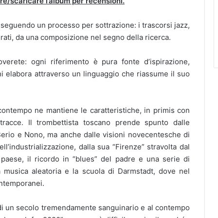
tare/scaricare l’album per recensioni.
seguendo un processo per sottrazione: i trascorsi jazz,
urati, da una composizione nel segno della ricerca.
roverete: ogni riferimento è pura fonte d’ispirazione,
ni elabora attraverso un linguaggio che riassume il suo
 contempo ne mantiene le caratteristiche, in primis con
 tracce. Il trombettista toscano prende spunto dalle
Berio e Nono, ma anche dalle visioni novecentesche di
ll’industrializzazione, dalla sua “Firenze” stravolta dal
paese, il ricordo in “blues” del padre e una serie di
 musica aleatoria e la scuola di Darmstadt, dove nel
ontemporanei.
 di un secolo tremendamente sanguinario e al contempo