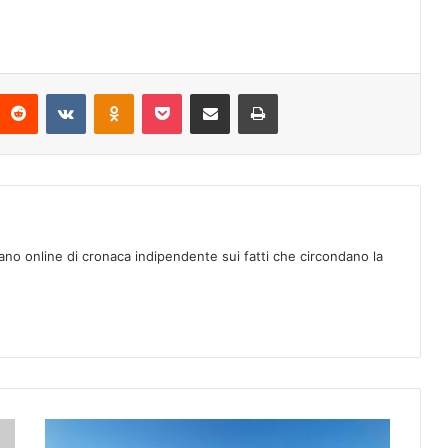
Reddit
VKontakte
Odnoklassniki
Pocket
Condividi via mail
Stampa
ano online di cronaca indipendente sui fatti che circondano la
A