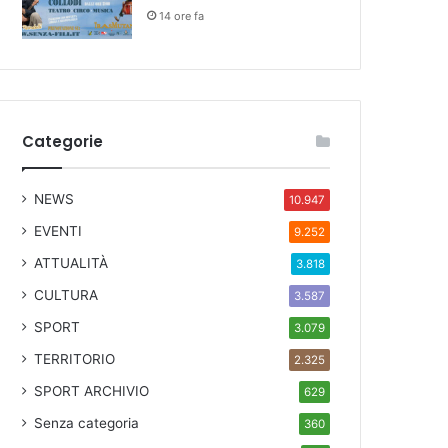
14 ore fa
Categorie
NEWS
10.947
EVENTI
9.252
ATTUALITÀ
3.818
CULTURA
3.587
SPORT
3.079
TERRITORIO
2.325
SPORT ARCHIVIO
629
Senza categoria
360