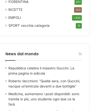
FIORENTINA
651
RICETTE
253
EMPOLI
1.930
SPORT
vecchia categoria
15
News dal mondo
Repubblica celebra il maestro Guccini. La
prima pagina in edicola
Roberto Vecchioni: “Quella sera, con Guccini,
nacque un’amicizia davanti a due bottiglie”
Medicina, aumentano i posti disponibili: sono
tremila in più, uno studente ogni due ce la
farà