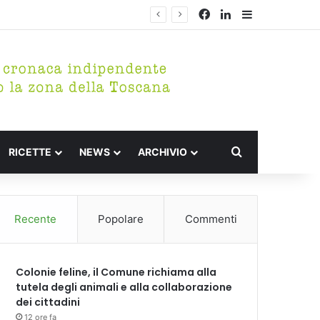
Facebook
LinkedIn
Barra lateral
Cerca per
RICETTE
NEWS
ARCHIVIO
Recente
Popolare
Commenti
Colonie feline, il Comune richiama alla
tutela degli animali e alla collaborazione
dei cittadini
12 ore fa