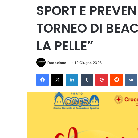
SPORT E PREVEN
TORNEO DI BEAC
LA PELLE”
Redazione
12 Giugno 2026
Facebook
X
LinkedIn
Tumblr
Pinterest
Reddit
VK