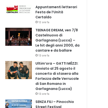
Appuntamenti letterari
Festa de l’Unità
Certaldo
12 ore fa
TEENAGE DREAM, ven 7/8
Castelnuovo di
Garfagnana (Lucca) –
Le hit degli anni 2000, da
cantare e da ballare
13 ore fa
Ultim’ora – GATTI MÉZZI:
rinviato al 25 agosto il
concerto di stasera alla
Fortezza delle Verrucole
di San Romano in
Garfagnana (Lucca)
13 ore fa
SENZA FILI – Pinocchio
Street Festival