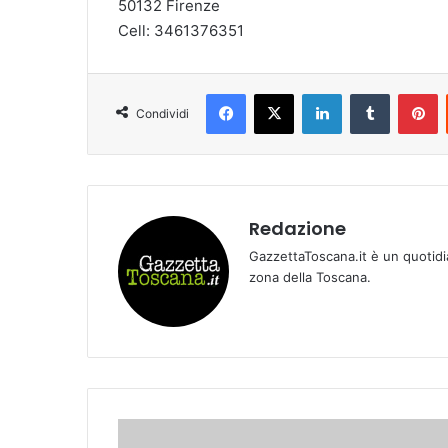
50132 Firenze
Cell: 3461376351
Facebook
X
LinkedIn
Tumblr
Pinterest
Condividi
Redazione
GazzettaToscana.it è un quotidi
zona della Toscana.
D