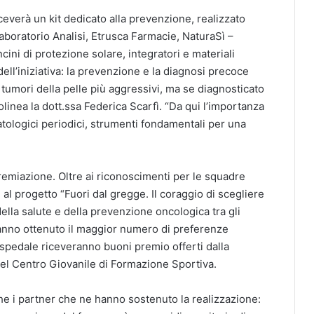
iceverà un kit dedicato alla prevenzione, realizzato
aboratorio Analisi, Etrusca Farmacie, NaturaSì –
ni di protezione solare, integratori e materiali
ll’iniziativa: la prevenzione e la diagnosi precoce
 tumori della pelle più aggressivi, ma se diagnosticato
tolinea la dott.ssa Federica Scarfì. “Da qui l’importanza
atologici periodici, strumenti fondamentali per una
remiazione. Oltre ai riconoscimenti per le squadre
 al progetto “Fuori dal gregge. Il coraggio di scegliere
della salute e della prevenzione oncologica tra gli
vranno ottenuto il maggior numero di preferenze
’ospedale riceveranno buoni premio offerti dalla
 del Centro Giovanile di Formazione Sportiva.
he i partner che ne hanno sostenuto la realizzazione: