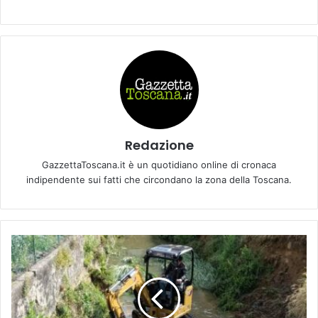
Redazione
GazzettaToscana.it è un quotidiano online di cronaca
indipendente sui fatti che circondano la zona della Toscana.
M
a
n
u
t
e