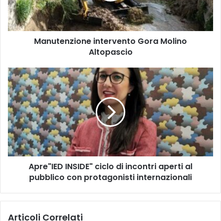
n
z
i
Manutenzione intervento Gora Molino
o
Altopascio
n
e
i
A
n
p
t
r
e
e
r
"
v
I
e
E
n
D
t
I
o
Apre"IED INSIDE" ciclo di incontri aperti al
N
G
pubblico con protagonisti internazionali
S
o
I
r
D
a
E
Articoli Correlati
M
"