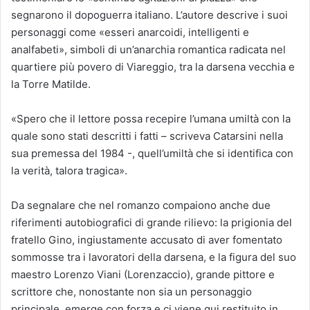
segnarono il dopoguerra italiano. L’autore descrive i suoi
personaggi come «esseri anarcoidi, intelligenti e
analfabeti», simboli di un’anarchia romantica radicata nel
quartiere più povero di Viareggio, tra la darsena vecchia e
la Torre Matilde.
«Spero che il lettore possa recepire l’umana umiltà con la
quale sono stati descritti i fatti – scriveva Catarsini nella
sua premessa del 1984 -, quell’umiltà che si identifica con
la verità, talora tragica».
Da segnalare che nel romanzo compaiono anche due
riferimenti autobiografici di grande rilievo: la prigionia del
fratello Gino, ingiustamente accusato di aver fomentato
sommosse tra i lavoratori della darsena, e la figura del suo
maestro Lorenzo Viani (Lorenzaccio), grande pittore e
scrittore che, nonostante non sia un personaggio
principale, emerge con forza e ci viene qui restituito in