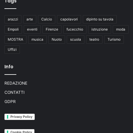
Tags
arazzi
arte
Calcio
capolavori
dipinto su tavola
Empoli
eventi
Firenze
fucecchio
istruzione
moda
MOSTRA
musica
Nuoto
scuola
teatro
Turismo
Uffizi
Info
REDAZIONE
CONTATTI
GDPR
Privacy Policy
Cookie Policy