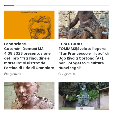
o
c
l
i
i
c
n
l
o
o
A
d
l
i
t
i
Fondazione
ETRA STUDIO
o
n
Catarsini|Domani MA
TOMMASI|Svelata l’opera
p
c
4.08.2026 presentazione
“San Francesco e il lupo” di
a
o
del libro “Tra l’incudine e il
Ugo Riva a Cortona (AR),
s
n
martello” al Bistrot del
per il progetto “Sculture-
c
t
Fortino di Lido di Camaiore
Nuovi segni”
i
r
6 giorni fa
7 giorni fa
o
i
a
p
e
r
t
i