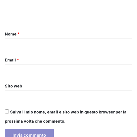
e
s
t
n
i
t
i
o
n
Nome
*
t
*
e
r
n
Email
*
a
z
i
o
Sito web
n
a
l
i
Salva il mio nome, email e sito web in questo browser per la
prossima volta che commento.