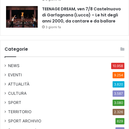
TEENAGE DREAM, ven 7/8 Castelnuovo
di Garfagnana (Lucca) – Le hit degli
anni 2000, da cantare e da ballare
3 giorni fa
Categorie
NEWS
10.958
EVENTI
9.254
ATTUALITÀ
3.820
CULTURA
3.587
SPORT
3.080
TERRITORIO
2.326
SPORT ARCHIVIO
629