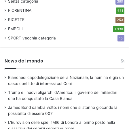
Senza categoria
360
FIORENTINA
651
RICETTE
253
EMPOLI
1.930
SPORT
vecchia categoria
15
News dal mondo
Bianchedi capodelegazione della Nazionale, la nomina è già un
caso: conflitto di interessi col Coni
Trump e i nuovi oligarchi d’America: il governo dei miliardari
che ha conquistato la Casa Bianca
James Bond cambia volto: i nomi che si stanno giocando la
possibilità di essere 007
L’Eurovision delle spie, l’MI6 di Londra al primo posto nella
classifica dei servizi segreti europei