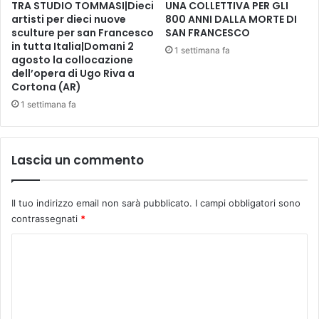
TRA STUDIO TOMMASI|Dieci
UNA COLLETTIVA PER GLI
a
artisti per dieci nuove
800 ANNI DALLA MORTE DI
l
sculture per san Francesco
SAN FRANCESCO
p
in tutta Italia|Domani 2
u
1 settimana fa
agosto la collocazione
b
dell’opera di Ugo Riva a
b
Cortona (AR)
l
1 settimana fa
i
c
o
c
Lascia un commento
o
n
p
Il tuo indirizzo email non sarà pubblicato.
I campi obbligatori sono
r
contrassegnati
*
o
C
t
a
o
g
m
o
n
m
i