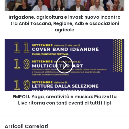
i
o
Irrigazione, agricoltura e invasi: nuovo incontro
n
tra Anbi Toscana, Regione, Adb e associazioni
e
,
agricole
a
g
E
r
M
i
P
c
O
o
L
l
I
t
.
u
Y
r
o
a
EMPOLI. Yoga, creatività e musica: Piazzetta
g
e
Live ritorna con tanti eventi di tutti i tipi
a
i
,
n
c
v
r
Articoli Correlati
a
e