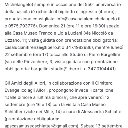
Michelangelo) sempre in occasione del 550° anniversario
della nascita (è richiesto il biglietto d’ingresso (4 euro);
prenotazione consigliata: info@casanatalemichelangelo.it
o 0575,793776). Domenica 21 (ore 11 e ore 16:30) spazio
alla Casa Museo Franco e Lidia Luciani (via Niccolò da
Uzzano, 11; visita guidata con prenotazione obbligatoria:
casalucianifirenze@libero.it o 347.1982986), mentre lunedì
22 settembre (ore 17) tocca allo Studio di Piero Bargellini
(via delle Pinzochere, 3; visita guidata con prenotazione
obbligatoria: bargellini.studio@libero.it o 347.0104441).
Gli Amici degli Allori, in collaborazione con il Cimitero
Evangelico agli Allori, propongono invece il cartellone
“Dalle dimore all’ultima dimora”, che apre venerdì 12
settembre (ore 16 e 18) con la visita a Casa Museo
Schlatter (viale dei Mille, 14) a cura di Alessandra Schlatter
(prenotazione obbligatoria:
apscasamuseoschlatter@gmail.com). Sabato 13 settembre