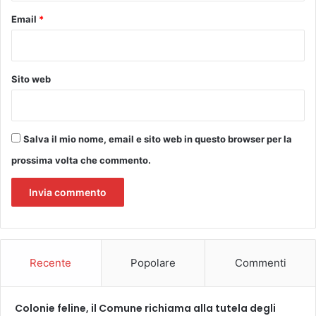
a
e
Email
*
s
v
s
e
o
n
c
t
Sito web
i
i
a
d
z
i
i
t
Salva il mio nome, email e sito web in questo browser per la
o
u
n
prossima volta che commento.
t
i
t
a
i
g
i
r
t
i
i
c
p
Recente
Popolare
Commenti
o
i
l
e
Colonie feline, il Comune richiama alla tutela degli