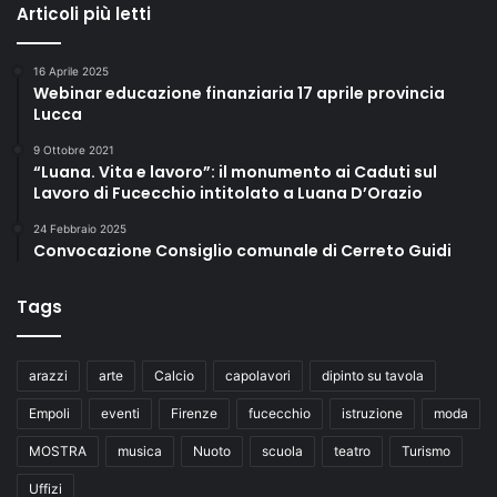
Articoli più letti
16 Aprile 2025
Webinar educazione finanziaria 17 aprile provincia
Lucca
9 Ottobre 2021
“Luana. Vita e lavoro”: il monumento ai Caduti sul
Lavoro di Fucecchio intitolato a Luana D’Orazio
24 Febbraio 2025
Convocazione Consiglio comunale di Cerreto Guidi
Tags
arazzi
arte
Calcio
capolavori
dipinto su tavola
Empoli
eventi
Firenze
fucecchio
istruzione
moda
MOSTRA
musica
Nuoto
scuola
teatro
Turismo
Uffizi