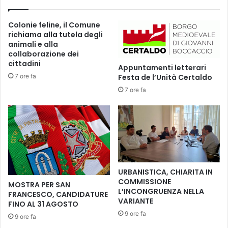
s
a
i
t
Colonie feline, il Comune
:
i
richiama alla tutela degli
n
v
animali e alla
u
i
collaborazione dei
o
t
cittadini
Appuntamenti letterari
v
à
7 ore fa
Festa de l’Unità Certaldo
o
e
i
7 ore fa
m
n
u
c
s
o
i
n
c
t
a
r
:
o
P
URBANISTICA, CHIARITA IN
t
i
COMMISSIONE
MOSTRA PER SAN
r
a
L’INCONGRUENZA NELLA
FRANCESCO, CANDIDATURE
a
z
VARIANTE
FINO AL 31 AGOSTO
A
z
9 ore fa
9 ore fa
n
e