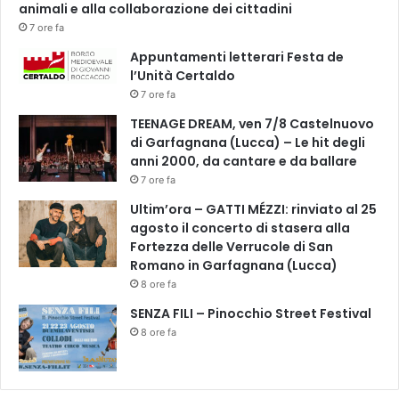
animali e alla collaborazione dei cittadini
7 ore fa
Appuntamenti letterari Festa de
l’Unità Certaldo
7 ore fa
TEENAGE DREAM, ven 7/8 Castelnuovo
di Garfagnana (Lucca) – Le hit degli
anni 2000, da cantare e da ballare
7 ore fa
Ultim’ora – GATTI MÉZZI: rinviato al 25
agosto il concerto di stasera alla
Fortezza delle Verrucole di San
Romano in Garfagnana (Lucca)
8 ore fa
SENZA FILI – Pinocchio Street Festival
8 ore fa