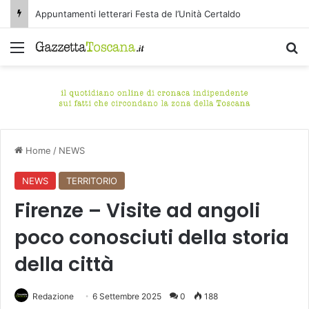
Appuntamenti letterari Festa de l’Unità Certaldo
Menu
C
Home
/
NEWS
NEWS
TERRITORIO
Firenze – Visite ad angoli
poco conosciuti della storia
della città
Redazione
6 Settembre 2025
0
188