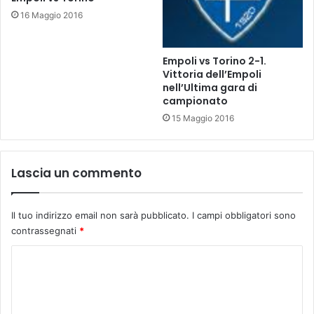
t
16 Maggio 2016
à
d
i
Empoli vs Torino 2-1.
C
Vittoria dell’Empoli
a
nell’Ultima gara di
l
campionato
e
15 Maggio 2016
n
z
a
Lascia un commento
n
o
"
Il tuo indirizzo email non sarà pubblicato.
I campi obbligatori sono
contrassegnati
*
C
o
m