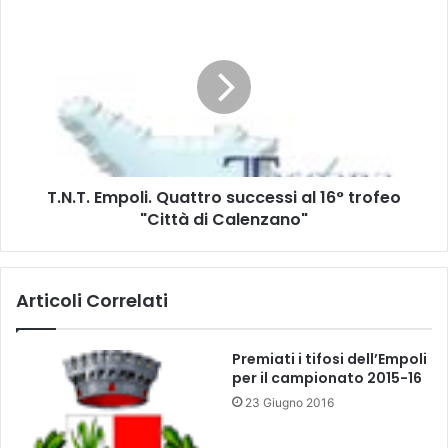
e
T
t
.
i
N
n
.
g
T
N
.
a
E
z
m
i
p
T.N.T. Empoli. Quattro successi al 16° trofeo
o
o
n
"Città di Calenzano"
l
a
i
l
.
e
Q
Articoli Correlati
"
u
A
a
z
t
Premiati i tifosi dell’Empoli
z
t
per il campionato 2015-16
u
r
23 Giugno 2016
r
o
r
s
i