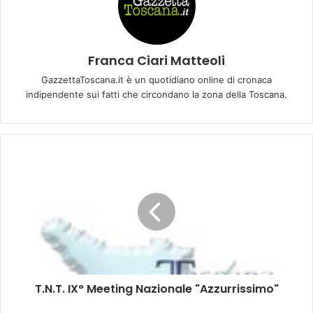
Franca Ciari Matteoli
GazzettaToscana.it è un quotidiano online di cronaca
indipendente sui fatti che circondano la zona della Toscana.
T
.
N
.
T
.
I
X
°
T.N.T. IX° Meeting Nazionale "Azzurrissimo"
M
e