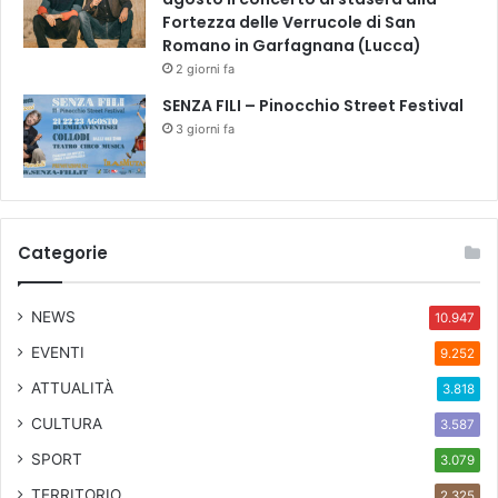
Fortezza delle Verrucole di San
Romano in Garfagnana (Lucca)
2 giorni fa
SENZA FILI – Pinocchio Street Festival
3 giorni fa
Categorie
NEWS
10.947
EVENTI
9.252
ATTUALITÀ
3.818
CULTURA
3.587
SPORT
3.079
TERRITORIO
2.325