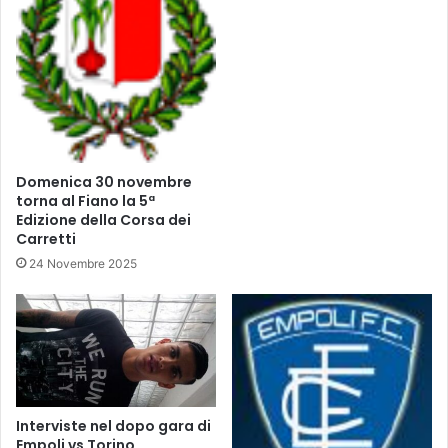
u
s
c
s
c
i
e
m
s
o
s
"
i
a
l
Domenica 30 novembre
1
torna al Fiano la 5ª
6
Edizione della Corsa dei
°
Carretti
t
24 Novembre 2025
r
o
f
e
o
"
C
i
Interviste nel dopo gara di
t
Empoli vs Torino