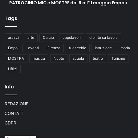
PATROCINIO MIC e MOSTRE dal 9 all’11 maggio Empoli
Tags
arazzi
arte
Calcio
capolavori
dipinto su tavola
Empoli
eventi
Firenze
fucecchio
istruzione
moda
MOSTRA
musica
Nuoto
scuola
teatro
Turismo
Uffizi
Info
REDAZIONE
CONTATTI
GDPR