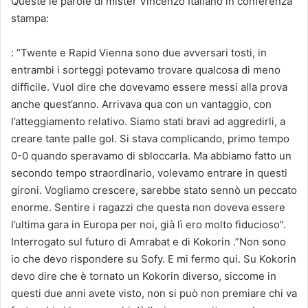
Queste le parole di mister Vincenzo Italiano in conferenza
stampa:
: “Twente e Rapid Vienna sono due avversari tosti, in
entrambi i sorteggi potevamo trovare qualcosa di meno
difficile. Vuol dire che dovevamo essere messi alla prova
anche quest’anno. Arrivava qua con un vantaggio, con
l’atteggiamento relativo. Siamo stati bravi ad aggredirli, a
creare tante palle gol. Si stava complicando, primo tempo
0-0 quando speravamo di sbloccarla. Ma abbiamo fatto un
secondo tempo straordinario, volevamo entrare in questi
gironi. Vogliamo crescere, sarebbe stato sennò un peccato
enorme. Sentire i ragazzi che questa non doveva essere
l’ultima gara in Europa per noi, già lì ero molto fiducioso”.
Interrogato sul futuro di Amrabat e di Kokorin .”Non sono
io che devo rispondere su Sofy. E mi fermo qui. Su Kokorin
devo dire che è tornato un Kokorin diverso, siccome in
questi due anni avete visto, non si può non premiare chi va