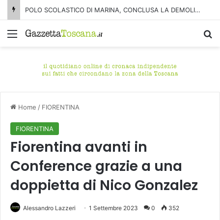
POLO SCOLASTICO DI MARINA, CONCLUSA LA DEMOLIZIONE DELL’ALA NORD-SUD
Menu
C
Home
/
FIORENTINA
FIORENTINA
Fiorentina avanti in
Conference grazie a una
doppietta di Nico Gonzalez
Alessandro Lazzeri
1 Settembre 2023
0
352