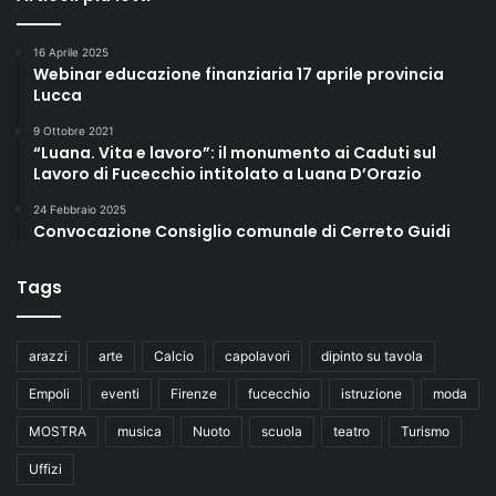
16 Aprile 2025
Webinar educazione finanziaria 17 aprile provincia
Lucca
9 Ottobre 2021
“Luana. Vita e lavoro”: il monumento ai Caduti sul
Lavoro di Fucecchio intitolato a Luana D’Orazio
24 Febbraio 2025
Convocazione Consiglio comunale di Cerreto Guidi
Tags
arazzi
arte
Calcio
capolavori
dipinto su tavola
Empoli
eventi
Firenze
fucecchio
istruzione
moda
MOSTRA
musica
Nuoto
scuola
teatro
Turismo
Uffizi