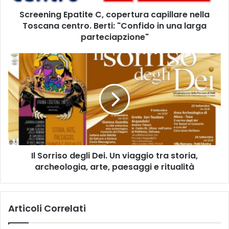
g
Screening Epatite C, copertura capillare nella
E
Toscana centro. Berti: "Confido in una larga
p
a
parteciapzione"
t
i
I
t
l
e
S
C
o
,
r
c
r
o
i
p
s
e
o
r
Il Sorriso degli Dei. Un viaggio tra storia,
d
t
archeologia, arte, paesaggi e ritualità
e
u
g
r
l
a
i
Articoli Correlati
c
D
a
e
p