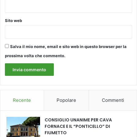
n
g
a
g
l
i
Sito web
a
e
r
r
g
i
a
t
Salva il mio nome, email e sito web in questo browser per la
p
u
a
a
prossima volta che commento.
r
l
t
i
e
t
c
à
i
a
p
Recente
Popolare
Commenti
z
i
o
CONSIGLIO UNANIME PER CAVA
n
FORNACE E IL “PONTICELLO” DI
e
FIUMETTO
"