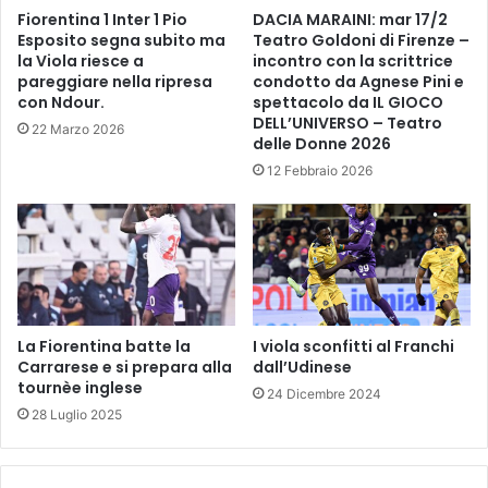
i
Fiorentina 1 Inter 1 Pio
DACIA MARAINI: mar 17/2
i
.
Esposito segna subito ma
Teatro Goldoni di Firenze –
l
U
la Viola riesce a
incontro con la scrittrice
l
n
pareggiare nella ripresa
condotto da Agnese Pini e
a
v
con Ndour.
spettacolo da IL GIOCO
r
i
DELL’UNIVERSO – Teatro
22 Marzo 2026
e
a
delle Donne 2026
n
g
12 Febbraio 2026
e
g
l
i
l
o
a
t
T
r
o
a
s
s
c
La Fiorentina batte la
I viola sconfitti al Franchi
t
a
Carrarese e si prepara alla
dall’Udinese
o
tournèe inglese
n
r
24 Dicembre 2024
a
i
28 Luglio 2025
c
a
e
,
n
a