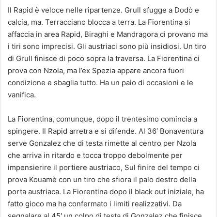
Il Rapid è veloce nelle ripartenze. Grull sfugge a Dodò e
calcia, ma. Terracciano blocca a terra. La Fiorentina si
affaccia in area Rapid, Biraghi e Mandragora ci provano ma
i tiri sono imprecisi. Gli austriaci sono più insidiosi. Un tiro
di Grull finisce di poco sopra la traversa. La Fiorentina ci
prova con Nzola, ma l’ex Spezia appare ancora fuori
condizione e sbaglia tutto. Ha un paio di occasioni e le
vanifica.
La Fiorentina, comunque, dopo il trentesimo comincia a
spingere. Il Rapid arretra e si difende. Al 36′ Bonaventura
serve Gonzalez che di testa rimette al centro per Nzola
che arriva in ritardo e tocca troppo debolmente per
impensierire il portiere austriaco, Sul finire del tempo ci
prova Kouamè con un tiro che sfiora il palo destro della
porta austriaca. La Fiorentina dopo il black out iniziale, ha
fatto gioco ma ha confermato i limiti realizzativi. Da
segnalare al 45′ un colpo di testa di Gonzalez che finisce