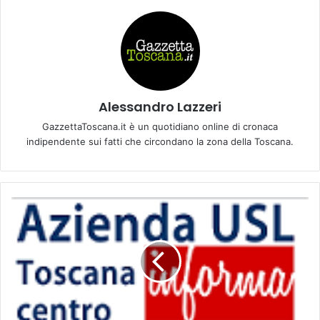
Alessandro Lazzeri
GazzettaToscana.it è un quotidiano online di cronaca
indipendente sui fatti che circondano la zona della Toscana.
S
c
r
e
e
n
i
n