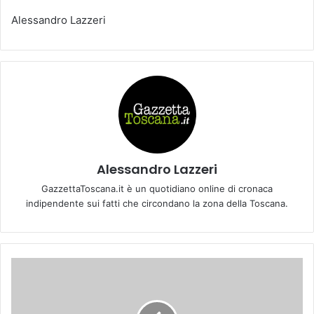
Alessandro Lazzeri
Alessandro Lazzeri
GazzettaToscana.it è un quotidiano online di cronaca
indipendente sui fatti che circondano la zona della Toscana.
P
r
i
m