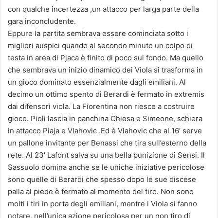
con qualche incertezza ,un attacco per larga parte della
gara inconcludente.
Eppure la partita sembrava essere cominciata sotto i
migliori auspici quando al secondo minuto un colpo di
testa in area di Pjaca è finito di poco sul fondo. Ma quello
che sembrava un inizio dinamico dei Viola si trasforma in
un gioco dominato essenzialmente dagli emiliani. Al
decimo un ottimo spento di Berardi è fermato in extremis
dai difensori viola. La Fiorentina non riesce a costruire
gioco. Pioli lascia in panchina Chiesa e Simeone, schiera
in attacco Piaja e Vlahovic .Ed è Vlahovic che al 16′ serve
un pallone invitante per Benassi che tira sull’esterno della
rete. Al 23′ Lafont salva su una bella punizione di Sensi. Il
Sassuolo domina anche se le uniche iniziative pericolose
sono quelle di Berardi che spesso dopo le sue discese
palla al piede è fermato al momento del tiro. Non sono
molti i tiri in porta degli emiliani, mentre i Viola si fanno
notare, nell’unica azione pericolosa per un non tiro di