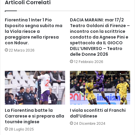
Articoli Correlati
n
6
l
.
o
0
Fiorentina 1 Inter 1 Pio
DACIA MARAINI: mar 17/2
S
Esposito segna subito ma
Teatro Goldoni di Firenze –
p
la Viola riesce a
incontro con la scrittrice
o
pareggiare nella ripresa
condotto da Agnese Pini e
r
con Ndour.
spettacolo da IL GIOCO
t
DELL’UNIVERSO – Teatro
22 Marzo 2026
i
delle Donne 2026
n
12 Febbraio 2026
g
B
o
z
z
a
n
o
La Fiorentina batte la
I viola sconfitti al Franchi
Carrarese e si prepara alla
dall’Udinese
tournèe inglese
24 Dicembre 2024
28 Luglio 2025