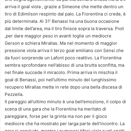
arriva il goal viola , grazie a Simeone che mette dentro un
tiro di Edimilson respinto dal palo. La Fiorentina ci crede, è
più determinata. Al 31′ Benassi ha una buona occasione
dal limite dell’area, ma il tiro finisce sopra la traversa. Pioli
,per dare maggior peso in avanti toglie un mediocre
Gerson e schiera Mirallas. Ma nel momento di maggior
pressione viola arriva il terzo goal emiliano con Sensi che
da fuori sorprende un Lafont poco reattivo. La Fiorentina
sembra sprofondare nell’abisso di una brutta sconfitta, ma
nel finale succede il miracolo. Prima arriva in mischia il
goal di Benassi, poi nell’ultimo minuto del lunghissimo
recupero Mirallas mette in rete dopo una bella discesa di
Pezzella.
Il pareggio all’ultimo minuto è una bell’emozione, il colpo di
scena di una gara che la Fiorentina ha meritato di
pareggiare, forse per la grinta ma non per il gioco
mediocre che ha mostrato per larga parte dell’incontro. La
gara si conclude, mentre i numerosi tifosi viola sugli spalti