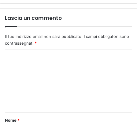
Lascia un commento
Il tuo indirizzo email non sarà pubblicato.
I campi obbligatori sono
contrassegnati
*
C
o
m
m
e
n
t
o
Nome
*
*