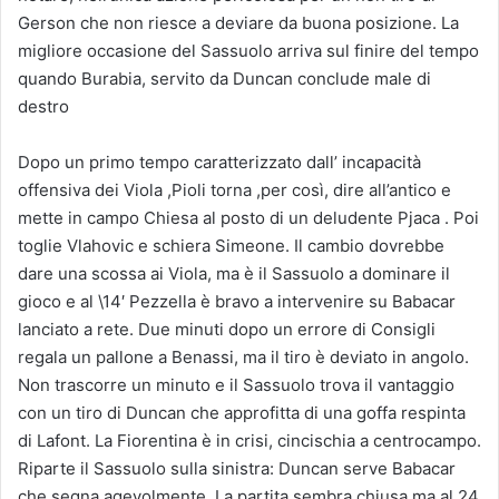
Gerson che non riesce a deviare da buona posizione. La
migliore occasione del Sassuolo arriva sul finire del tempo
quando Burabia, servito da Duncan conclude male di
destro
Dopo un primo tempo caratterizzato dall’ incapacità
offensiva dei Viola ,Pioli torna ,per così, dire all’antico e
mette in campo Chiesa al posto di un deludente Pjaca . Poi
toglie Vlahovic e schiera Simeone. Il cambio dovrebbe
dare una scossa ai Viola, ma è il Sassuolo a dominare il
gioco e al \14′ Pezzella è bravo a intervenire su Babacar
lanciato a rete. Due minuti dopo un errore di Consigli
regala un pallone a Benassi, ma il tiro è deviato in angolo.
Non trascorre un minuto e il Sassuolo trova il vantaggio
con un tiro di Duncan che approfitta di una goffa respinta
di Lafont. La Fiorentina è in crisi, cincischia a centrocampo.
Riparte il Sassuolo sulla sinistra: Duncan serve Babacar
che segna agevolmente. La partita sembra chiusa ma al 24