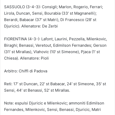
SASSUOLO (3-4-3): Consigli; Marlon, Rogerio, Ferrari;
Lirola, Duncan, Sensi, Bourabia (33′ st Magnanelli);
Berardi, Babacar (37′ st Matri), Di Francesco (28′ st
Djuricic). Allenatore: De Zerbi
FIORENTINA (4-3-): Lafont, Laurini, Pezzella, Milenkovic,
Biraghi; Benassi, Veretout, Edimilson Fernandes; Gerson
(31′ st Mirallas), Vlahovic (10′ st Simeone), Pjaca (1′ st
Chiesa). Allenatore: Pioli
Arbitro: Chiffi di Padova
Reti: 17′ st Duncan, 22′ st Babacar, 24′ st Simeone, 35′ st
Sensi, 44′ st Benassi, 52′ st Mirallas.
Note: espulsi Djuricic e Milenkovic; ammoniti Edimilson
Fernandes, Milenkovic, Sensi, Benassi, Djuricic, Matri