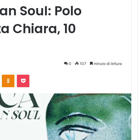
an SouI: Polo
a Chiara, 10
0
107
minuto di lettura
ontakte
Odnoklassniki
Pocket