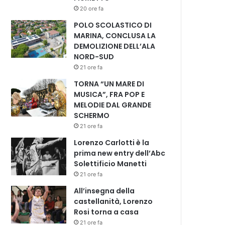
20 ore fa
POLO SCOLASTICO DI
MARINA, CONCLUSA LA
DEMOLIZIONE DELL’ALA
NORD-SUD
21 ore fa
TORNA “UN MARE DI
MUSICA”, FRA POP E
MELODIE DAL GRANDE
SCHERMO
21 ore fa
Lorenzo Carlotti è la
prima new entry dell’Abc
Solettificio Manetti
21 ore fa
All’insegna della
castellanità, Lorenzo
Rosi torna a casa
21 ore fa