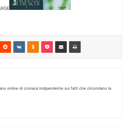
ARGE
Reddit
VKontakte
Odnoklassniki
Pocket
Condividi via mail
Stampa
ano online di cronaca indipendente sui fatti che circondano la