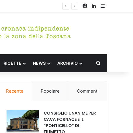
Facebook
LinkedIn
Barra lateral
Cerca per
RICETTE
NEWS
ARCHIVIO
Recente
Popolare
Commenti
CONSIGLIO UNANIME PER
CAVA FORNACE E IL
“PONTICELLO” DI
FIUMETTO