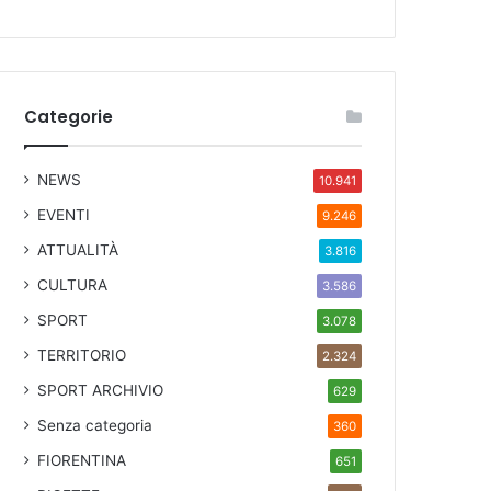
Categorie
NEWS
10.941
EVENTI
9.246
ATTUALITÀ
3.816
CULTURA
3.586
SPORT
3.078
TERRITORIO
2.324
SPORT ARCHIVIO
629
Senza categoria
360
FIORENTINA
651