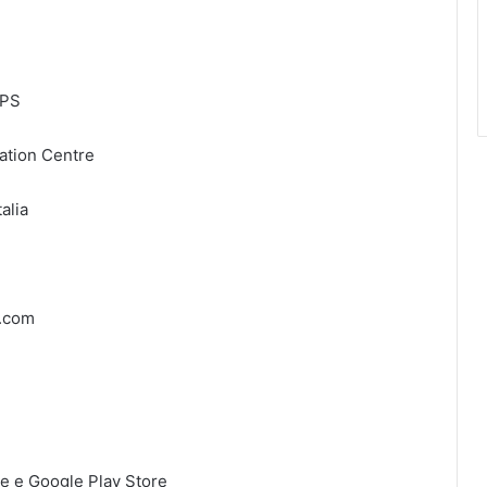
APS
mation Centre
alia
.com
re e Google Play Store