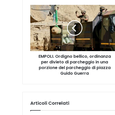
E
M
P
O
L
I
.
O
r
EMPOLI. Ordigno bellico, ordinanza
d
per divieto di parcheggio in una
i
g
porzione del parcheggio di piazza
n
Guido Guerra
o
b
e
l
l
Articoli Correlati
i
c