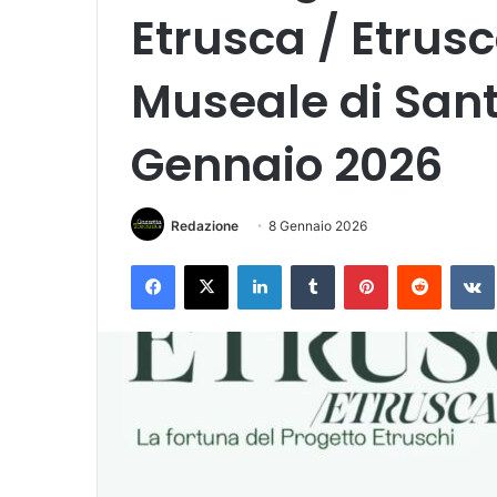
Etrusca / Etrusc
Museale di Sant
Gennaio 2026
Redazione
8 Gennaio 2026
Facebook
X
LinkedIn
Tumblr
Pinterest
Reddit
VK