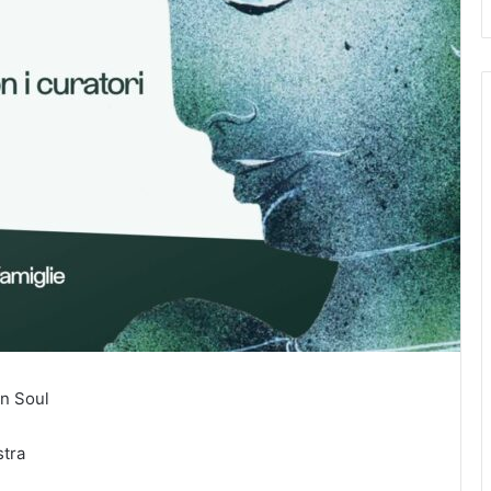
an Soul
stra