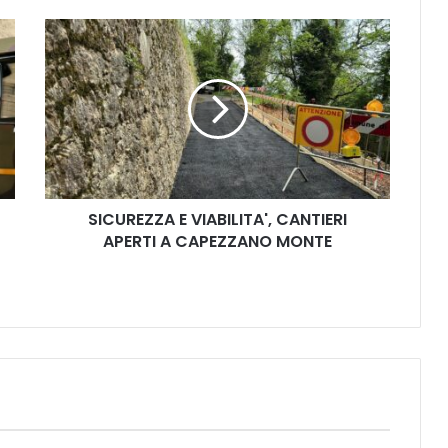
S
I
C
U
R
E
Z
Z
A
SICUREZZA E VIABILITA', CANTIERI
E
APERTI A CAPEZZANO MONTE
V
I
A
B
I
L
I
T
A
'