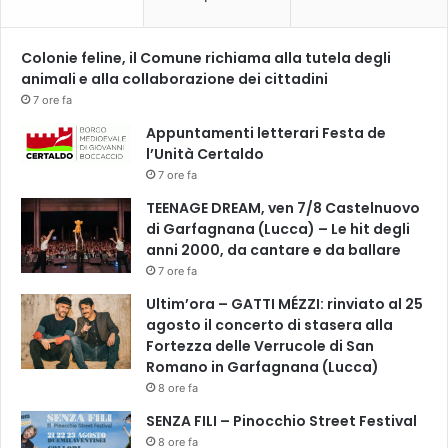
Colonie feline, il Comune richiama alla tutela degli
animali e alla collaborazione dei cittadini
7 ore fa
Appuntamenti letterari Festa de
l’Unità Certaldo
7 ore fa
TEENAGE DREAM, ven 7/8 Castelnuovo
di Garfagnana (Lucca) – Le hit degli
anni 2000, da cantare e da ballare
7 ore fa
Ultim’ora – GATTI MÉZZI: rinviato al 25
agosto il concerto di stasera alla
Fortezza delle Verrucole di San
Romano in Garfagnana (Lucca)
8 ore fa
SENZA FILI – Pinocchio Street Festival
8 ore fa