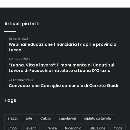
Articoli più letti
16 Aprile 2025
Webinar educazione finanziaria 17 aprile provincia
Lucca
9 Ottobre 2021
“Luana. Vita e lavoro”: il monumento ai Caduti sul
Lavoro di Fucecchio intitolato a Luana D’Orazio
24 Febbraio 2025
Convocazione Consiglio comunale di Cerreto Guidi
Tags
arazzi
arte
Calcio
capolavori
dipinto su tavola
Empoli
eventi
Firenze
fucecchio
istruzione
moda