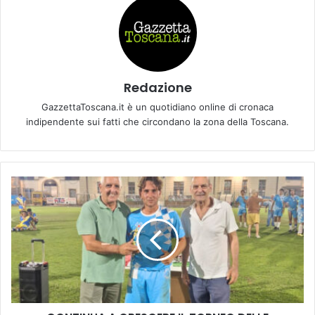
Redazione
GazzettaToscana.it è un quotidiano online di cronaca
indipendente sui fatti che circondano la zona della Toscana.
C
O
N
T
I
N
U
A
A