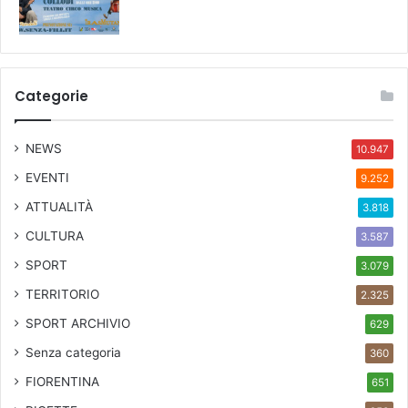
Categorie
NEWS
10.947
EVENTI
9.252
ATTUALITÀ
3.818
CULTURA
3.587
SPORT
3.079
TERRITORIO
2.325
SPORT ARCHIVIO
629
Senza categoria
360
FIORENTINA
651