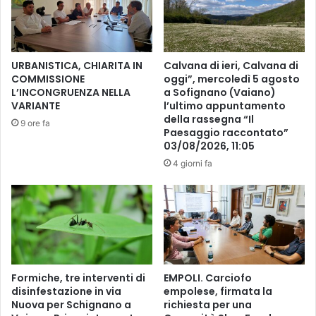
O
n
N
e
T
t
R
t
URBANISTICA, CHIARITA IN
Calvana di ieri, Calvana di
A
i
COMMISSIONE
oggi”, mercoledì 5 agosto
D
s
L’INCONGRUENZA NELLA
a Sofignano (Vaiano)
E
a
VARIANTE
l’ultimo appuntamento
l
della rassegna “Il
9 ore fa
u
Paesaggio raccontato”
03/08/2026, 11:05
t
a
4 giorni fa
e
r
i
n
g
r
a
Formiche, tre interventi di
EMPOLI. Carciofo
z
disinfestazione in via
empolese, firmata la
i
Nuova per Schignano a
richiesta per una
a