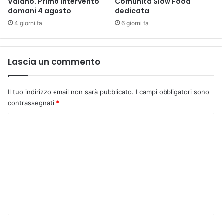
Vaiano. Primo intervento
Comunità Slow Food
L
domani 4 agosto
dedicata
o
4 giorni fa
6 giorni fa
r
e
n
z
Lascia un commento
o
B
e
Il tuo indirizzo email non sarà pubblicato.
I campi obbligatori sono
r
contrassegnati
*
n
i
C
o
m
m
e
n
t