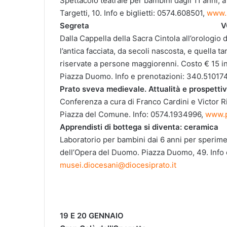
Spettacolo teatrale per bambini dagli 11 anni, a
Targetti, 10. Info e biglietti: 0574.608501,
www.m
Segreta V
Dalla Cappella della Sacra Cintola all’orologio
l’antica facciata, da secoli nascosta, e quella t
riservate a persone maggiorenni. Costo € 15 i
Piazza Duomo. Info e prenotazioni: 340.51017
Prato sveva medievale. Attualità e prospetti
Conferenza a cura di Franco Cardini e Victor Ri
Piazza del Comune. Info: 0574.1934996,
www.p
Apprendisti di bottega si diventa: ceramica
Laboratorio per bambini dai 6 anni per sperime
dell’Opera del Duomo. Piazza Duomo, 49. Info 
musei.diocesani@diocesiprato.it
19 E 20 GENNAIO