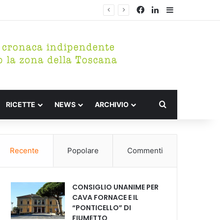
Facebook
LinkedIn
Barra lateral
Cerca per
RICETTE
NEWS
ARCHIVIO
Recente
Popolare
Commenti
CONSIGLIO UNANIME PER
CAVA FORNACE E IL
“PONTICELLO” DI
FIUMETTO