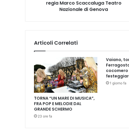
P
regia Marco Scaccaluga Teatro
i
Nazionale di Genova
s
t
o
i
a
Articoli Correlati
i
n
e
Vaiano, tor
s
Ferragosto
c
cocomero 
l
festeggiar
u
1 giorno fa
s
i
TORNA “UN MARE DI MUSICA”,
v
FRA POP E MELODIE DAL
a
GRANDE SCHERMO
t
23 ore fa
o
s
c