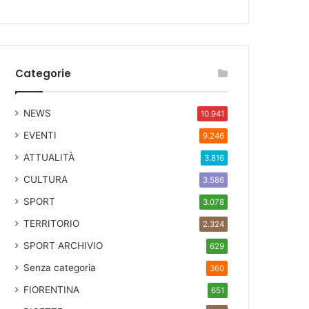
Categorie
NEWS
10.941
EVENTI
9.246
ATTUALITÀ
3.816
CULTURA
3.586
SPORT
3.078
TERRITORIO
2.324
SPORT ARCHIVIO
629
Senza categoria
360
FIORENTINA
651