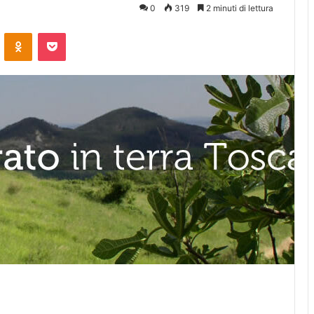
0
319
2 minuti di lettura
ontakte
Odnoklassniki
Pocket