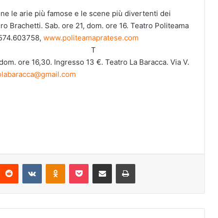
le arie più famose e le scene più divertenti dei
dro Brachetti. Sab. ore 21, dom. ore 16. Teatro Politeama
 0574.603758,
www.politeamapratese.com
T
 dom. ore 16,30. Ingresso 13 €. Teatro La Baracca. Via V.
olabaracca@gmail.com
Reddit
VKontakte
Odnoklassniki
Pocket
Condividi via mail
Stampa