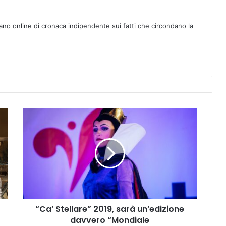
ano online di cronaca indipendente sui fatti che circondano la
“
C
a
’
S
t
e
l
l
“Ca’ Stellare” 2019, sarà un’edizione
a
davvero “Mondiale
r