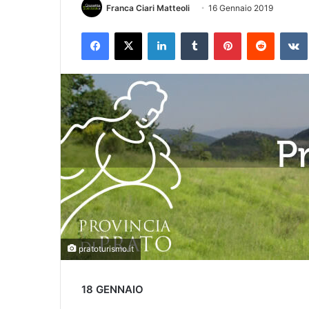
Franca Ciari Matteoli
16 Gennaio 2019
Facebook
X
LinkedIn
Tumblr
Pinterest
Reddit
VK
pratoturismo.it
18 GENNAIO