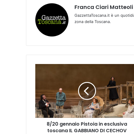
Franca Ciari Matteoli
GazzettaToscana.it è un quotidi
zona della Toscana.
8
/
2
0
g
e
n
n
a
8/20 gennaio Pistoia in esclusiva
i
toscana IL GABBIANO DI CECHOV
o