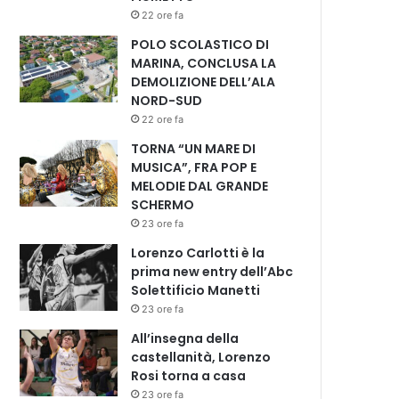
22 ore fa
POLO SCOLASTICO DI
MARINA, CONCLUSA LA
DEMOLIZIONE DELL’ALA
NORD-SUD
22 ore fa
TORNA “UN MARE DI
MUSICA”, FRA POP E
MELODIE DAL GRANDE
SCHERMO
23 ore fa
Lorenzo Carlotti è la
prima new entry dell’Abc
Solettificio Manetti
23 ore fa
All’insegna della
castellanità, Lorenzo
Rosi torna a casa
23 ore fa