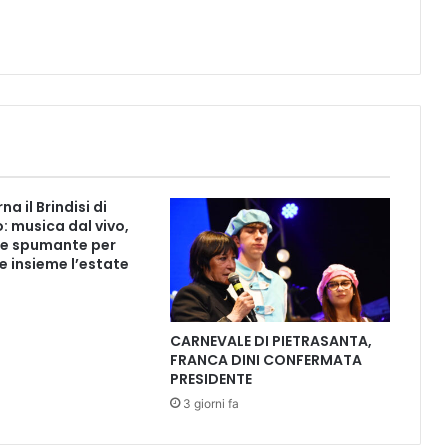
e
”
2
0
1
9
,
s
a
r
na il Brindisi di
à
: musica dal vivo,
u
e spumante per
n
e insieme l’estate
’
e
d
CARNEVALE DI PIETRASANTA,
i
FRANCA DINI CONFERMATA
z
PRESIDENTE
i
3 giorni fa
o
n
e