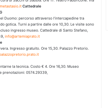
 cura di Sacchi di Sabbia. Ore 17. Teatro Fabbricone. Via
etastasio.it
Cattedrale
G
 del Duomo: percorso attraverso l’intercapedine tra
ardo gotica. Turni a partire dalle ore 10,30. Le visite sono
ncluso ingresso museo. Cattedrale di Santo Stefano,
49,
info@artemiaprato.it
ve
vera. Ingresso gratuito. Ore 15,30. Palazzo Pretorio.
alazzopretorio.prato.it
ntarne la tecnica. Costo € 4. Ore 16,30. Museo
e prenotazioni: 0574.29339,