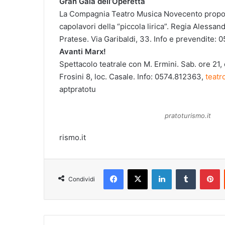
Gran Galà dell’Operetta
La Compagnia Teatro Musica Novecento propone 
capolavori della “piccola lirica”. Regia Alessan
Pratese. Via Garibaldi, 33. Info e prevendite:
Avanti Marx!
Spettacolo teatrale con M. Ermini. Sab. ore 21,
Frosini 8, loc. Casale. Info: 0574.812363,
teatr
aptpratotu
pratoturismo.it
rismo.it
Facebook
X
LinkedIn
Tumblr
Pinterest
Condividi