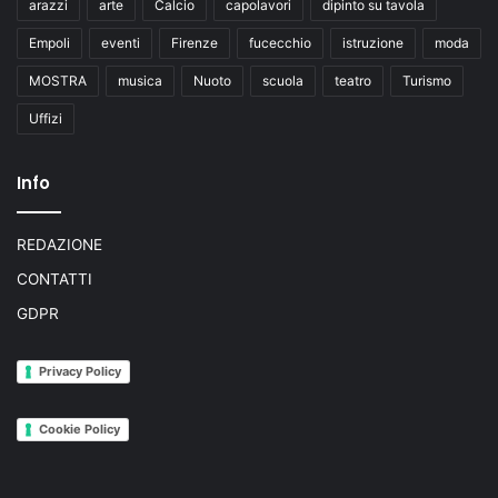
arazzi
arte
Calcio
capolavori
dipinto su tavola
Empoli
eventi
Firenze
fucecchio
istruzione
moda
MOSTRA
musica
Nuoto
scuola
teatro
Turismo
Uffizi
Info
REDAZIONE
CONTATTI
GDPR
Privacy Policy
Cookie Policy