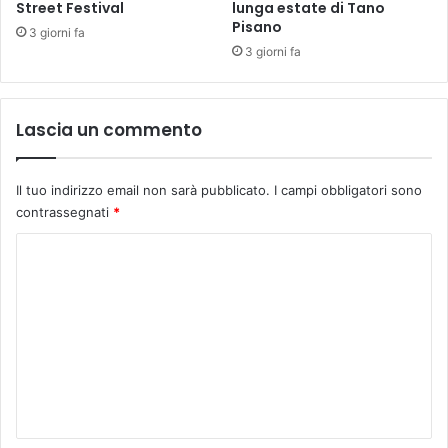
Street Festival
lunga estate di Tano
a
s
Pisano
n
i
3 giorni fa
i
a
3 giorni fa
s
v
o
v
p
i
Lascia un commento
r
c
i
i
n
n
Il tuo indirizzo email non sarà pubblicato.
I campi obbligatori sono
t
a
contrassegnati
*
e
s
n
e
C
d
m
o
e
p
n
r
m
t
e
m
e
p
d
i
e
a
ù
n
l
a
p
t
l
r