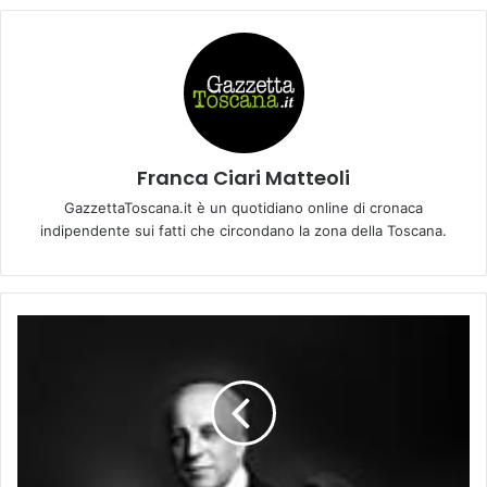
Franca Ciari Matteoli
GazzettaToscana.it è un quotidiano online di cronaca
indipendente sui fatti che circondano la zona della Toscana.
F
r
a
t
e
r
n
i