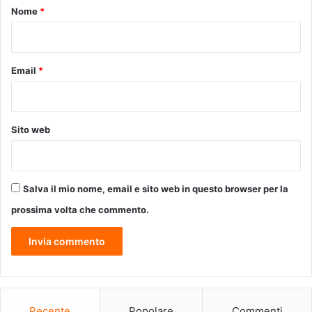
l
o
Nome
*
i
e
*
m
g
o
r
N
a
Email
*
o
n
v
d
e
i
c
c
Sito web
e
i
n
t
t
t
o
à
Salva il mio nome, email e sito web in questo browser per la
a
m
l
o
prossima volta che commento.
l
d
e
e
l
r
e
n
g
e
g
»
i
Recente
Popolare
Commenti