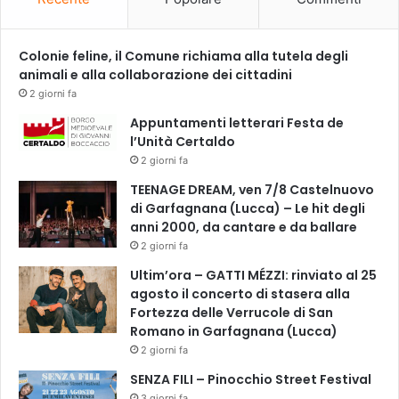
r
a
z
Colonie feline, il Comune richiama alla tutela degli
z
animali e alla collaborazione dei cittadini
i
2 giorni fa
a
Appuntamenti letterari Festa de
l
l’Unità Certaldo
i
2 giorni fa
T
u
TEENAGE DREAM, ven 7/8 Castelnuovo
s
di Garfagnana (Lucca) – Le hit degli
e
anni 2000, da cantare e da ballare
i
2 giorni fa
q
Ultim’ora – GATTI MÉZZI: rinviato al 25
u
agosto il concerto di stasera alla
i
Fortezza delle Verrucole di San
Romano in Garfagnana (Lucca)
2 giorni fa
SENZA FILI – Pinocchio Street Festival
3 giorni fa