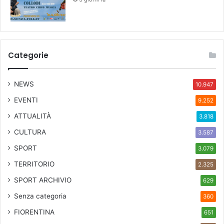
Categorie
NEWS
10.947
EVENTI
9.252
ATTUALITÀ
3.818
CULTURA
3.587
SPORT
3.079
TERRITORIO
2.325
SPORT ARCHIVIO
629
Senza categoria
360
FIORENTINA
651