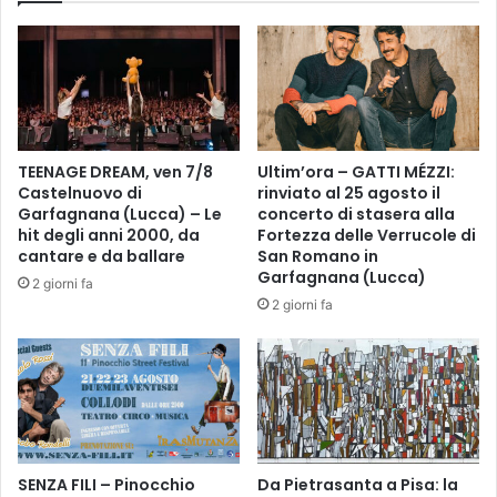
t
m
à
p
u
o
m
l
a
i
n
c
a
r
TEENAGE DREAM, ven 7/8
Ultim’ora – GATTI MÉZZI:
.
e
Castelnuovo di
rinviato al 25 agosto il
E
s
Garfagnana (Lucca) – Le
concerto di stasera alla
t
c
hit degli anni 2000, da
Fortezza delle Verrucole di
t
e
cantare e da ballare
San Romano in
o
,
Garfagnana (Lucca)
2 giorni fa
r
m
2 giorni fa
e
i
M
g
o
l
d
i
i
o
g
r
l
a
i
SENZA FILI – Pinocchio
Da Pietrasanta a Pisa: la
e