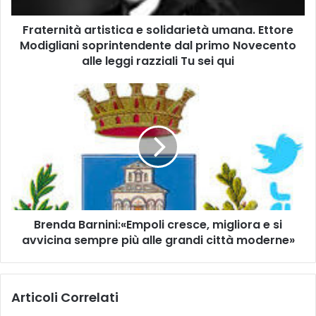
t
Fraternità artistica e solidarietà umana. Ettore
à
Modigliani soprintendente dal primo Novecento
a
r
alle leggi razziali Tu sei qui
t
i
B
s
r
t
e
i
n
c
d
a
a
e
B
s
a
o
r
l
Brenda Barnini:«Empoli cresce, migliora e si
n
i
avvicina sempre più alle grandi città moderne»
i
d
n
a
i
r
:
Articoli Correlati
i
«
e
E