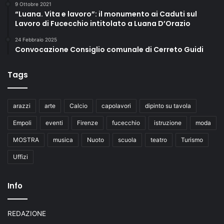
9 Ottobre 2021
“Luana. Vita e lavoro”: il monumento ai Caduti sul
Lavoro di Fucecchio intitolato a Luana D’Orazio
24 Febbraio 2025
Convocazione Consiglio comunale di Cerreto Guidi
Tags
arazzi
arte
Calcio
capolavori
dipinto su tavola
Empoli
eventi
Firenze
fucecchio
istruzione
moda
MOSTRA
musica
Nuoto
scuola
teatro
Turismo
Uffizi
Info
REDAZIONE