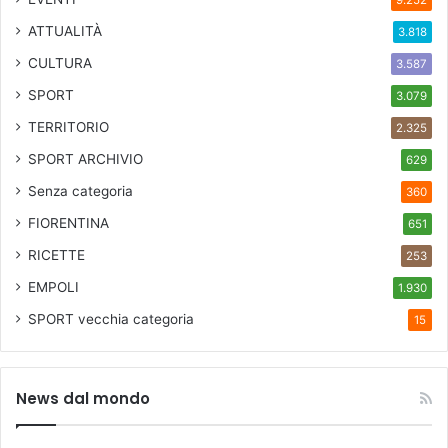
ATTUALITÀ
3.818
CULTURA
3.587
SPORT
3.079
TERRITORIO
2.325
SPORT ARCHIVIO
629
Senza categoria
360
FIORENTINA
651
RICETTE
253
EMPOLI
1.930
SPORT
vecchia categoria
15
News dal mondo