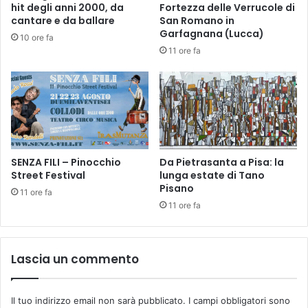
l
d
hit degli anni 2000, da
Fortezza delle Verrucole di
a
i
cantare e da ballare
San Romano in
Z
Garfagnana (Lucca)
F
10 ore fa
T
i
11 ore fa
L
r
a
e
M
n
o
z
n
e
t
e
SENZA FILI – Pinocchio
Da Pietrasanta a Pisa: la
s
Street Festival
lunga estate di Tano
p
Pisano
e
11 ore fa
r
11 ore fa
t
o
l
Lascia un commento
i
Il tuo indirizzo email non sarà pubblicato.
I campi obbligatori sono