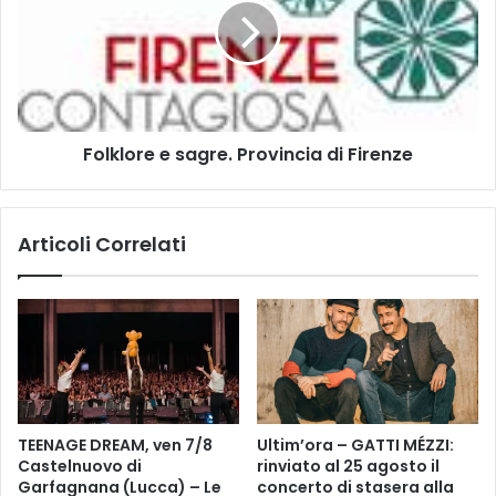
t
k
e
l
n
o
a
r
m
e
o
e
b
Folklore e sagre. Provincia di Firenze
s
i
a
l
g
e
r
Articoli Correlati
c
e
h
.
e
P
d
r
e
o
l
v
i
i
m
n
i
c
TEENAGE DREAM, ven 7/8
Ultim’ora – GATTI MÉZZI:
t
i
Castelnuovo di
rinviato al 25 agosto il
a
a
Garfagnana (Lucca) – Le
concerto di stasera alla