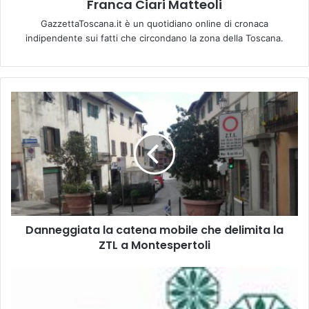
Franca Ciari Matteoli
GazzettaToscana.it è un quotidiano online di cronaca
indipendente sui fatti che circondano la zona della Toscana.
D
a
n
n
e
g
g
i
a
Danneggiata la catena mobile che delimita la
t
ZTL a Montespertoli
a
l
a
F
c
o
a
l