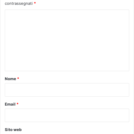
contrassegnati
*
C
o
m
m
e
n
t
o
Nome
*
*
Email
*
Sito web