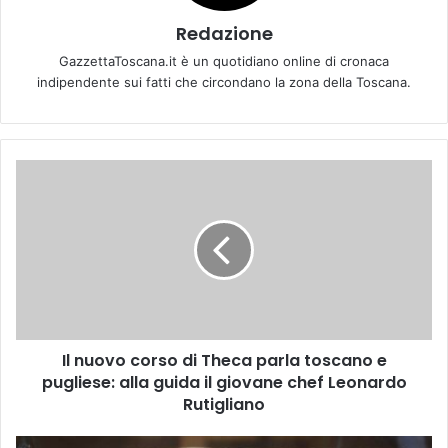
Redazione
GazzettaToscana.it è un quotidiano online di cronaca
indipendente sui fatti che circondano la zona della Toscana.
I
l
n
u
o
v
o
c
o
Il nuovo corso di Theca parla toscano e
r
pugliese: alla guida il giovane chef Leonardo
s
o
Rutigliano
d
i
A