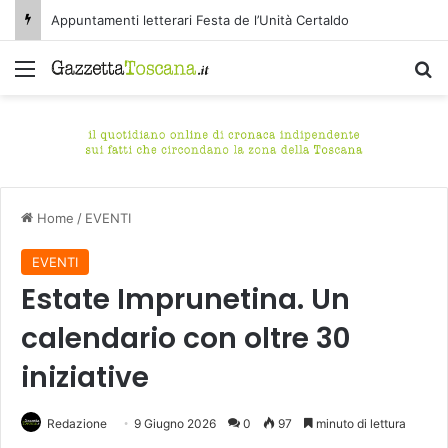
Appuntamenti letterari Festa de l’Unità Certaldo
Menu
C
Home
/
EVENTI
EVENTI
Estate Imprunetina. Un
calendario con oltre 30
iniziative
Redazione
9 Giugno 2026
0
97
minuto di lettura