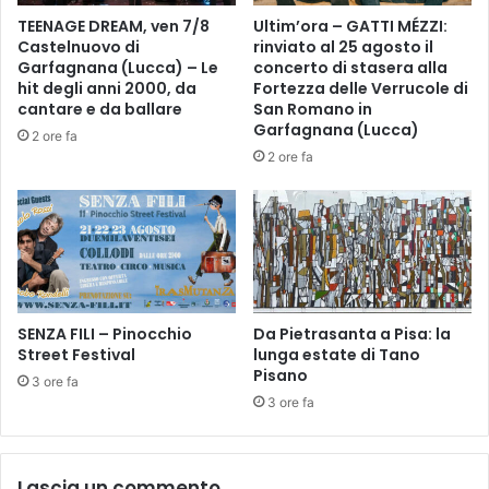
l
E
TEENAGE DREAM, ven 7/8
Ultim’ora – GATTI MÉZZI:
i
S
Castelnuovo di
rinviato al 25 agosto il
e
S
Garfagnana (Lucca) – Le
concerto di stasera alla
s
E
hit degli anni 2000, da
Fortezza delle Verrucole di
e
R
cantare e da ballare
San Romano in
:
E
Garfagnana (Lucca)
2 ore fa
a
C
2 ore fa
l
A
l
P
a
P
g
I
u
E
i
L
d
L
a
SENZA FILI – Pinocchio
Da Pietrasanta a Pisa: la
O
Street Festival
lunga estate di Tano
i
”
Pisano
l
A
3 ore fa
g
I
3 ore fa
i
L
o
A
v
B
Lascia un commento