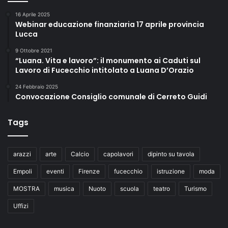
16 Aprile 2025
Webinar educazione finanziaria 17 aprile provincia
Lucca
9 Ottobre 2021
“Luana. Vita e lavoro”: il monumento ai Caduti sul
Lavoro di Fucecchio intitolato a Luana D’Orazio
24 Febbraio 2025
Convocazione Consiglio comunale di Cerreto Guidi
Tags
arazzi
arte
Calcio
capolavori
dipinto su tavola
Empoli
eventi
Firenze
fucecchio
istruzione
moda
MOSTRA
musica
Nuoto
scuola
teatro
Turismo
Uffizi