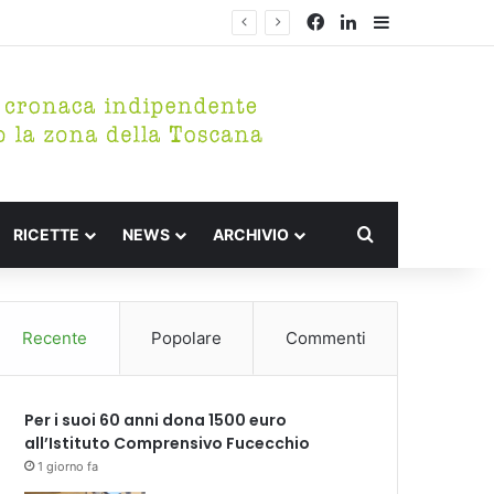
Facebook
LinkedIn
Barra lateral
rico di Fucecchio
Cerca per
RICETTE
NEWS
ARCHIVIO
Recente
Popolare
Commenti
Per i suoi 60 anni dona 1500 euro
all’Istituto Comprensivo Fucecchio
1 giorno fa