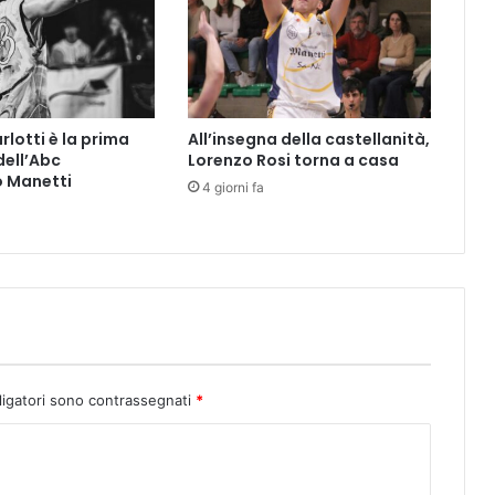
c
M
A
G
N
I
rlotti è la prima
All’insegna della castellanità,
F
dell’Abc
Lorenzo Rosi torna a casa
I
o Manetti
C
4 giorni fa
A
P
R
E
S
E
N
Z
A
ligatori sono contrassegnati
*
u
n
o
s