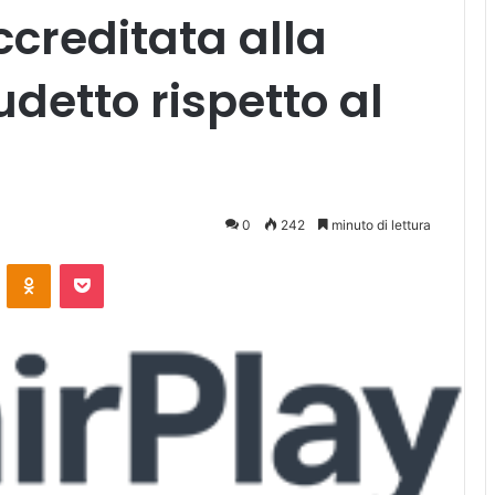
ccreditata alla
udetto rispetto al
0
242
minuto di lettura
ontakte
Odnoklassniki
Pocket