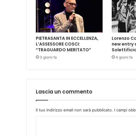
c
a
s
s
i
V
PIETRASANTA IN ECCELLENZA,
Lorenzo Ca
i
L’ASSESSORE COSCI:
new entry 
j
“TRAGUARDO MERITATO”
Solettifici
a
3 giorni fa
4 giorni fa
y
K
r
i
s
h
Lascia un commento
n
a
A
Il tuo indirizzo email non sarà pubblicato.
I campi obb
c
C
h
a
o
r