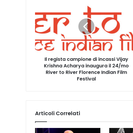
I
l
r
e
g
i
s
t
a
Il regista campione di incassi Vijay
c
Krishna Acharya inaugura il 24/mo
a
m
River to River Florence Indian Film
p
Festival
i
o
n
e
d
Articoli Correlati
i
i
n