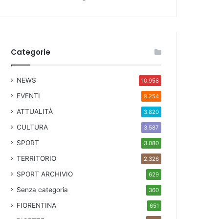
Categorie
NEWS
10.958
EVENTI
9.254
ATTUALITÀ
3.820
CULTURA
3.587
SPORT
3.080
TERRITORIO
2.326
SPORT ARCHIVIO
629
Senza categoria
360
FIORENTINA
651