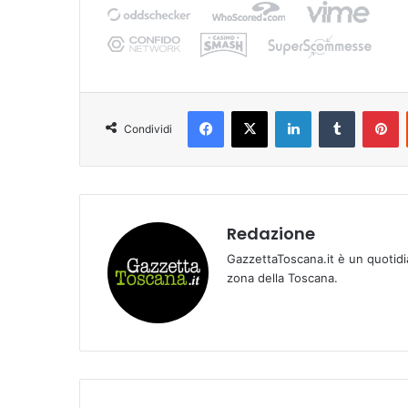
Facebook
X
LinkedIn
Tumblr
Pinterest
Condividi
Redazione
GazzettaToscana.it è un quotidi
zona della Toscana.