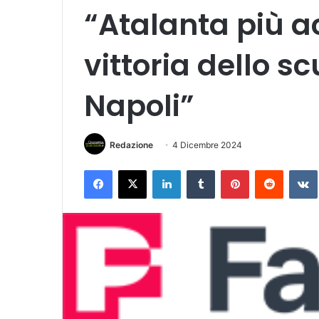
“Atalanta più a
vittoria dello sc
Napoli”
Redazione
4 Dicembre 2024
Facebook
X
LinkedIn
Tumblr
Pinterest
Reddit
VK