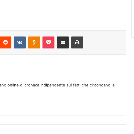
Reddit
VKontakte
Odnoklassniki
Pocket
Condividi via mail
Stampa
ano online di cronaca indipendente sui fatti che circondano la