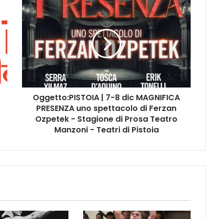
O
g
g
e
t
t
o
:
P
Oggetto:PISTOIA | 7-8 dic MAGNIFICA
I
PRESENZA uno spettacolo di Ferzan
S
T
Ozpetek - Stagione di Prosa Teatro
O
Manzoni - Teatri di Pistoia
I
A
|
7
-
8
d
i