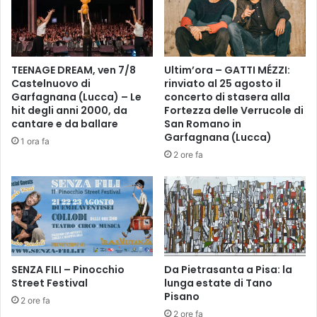
i
o
a
d
l
e
l
l
o
l
TEENAGE DREAM, ven 7/8
Ultim’ora – GATTI MÉZZI:
b
a
Castelnuovo di
rinviato al 25 agosto il
l
b
Garfagnana (Lucca) – Le
concerto di stasera alla
u
e
hit degli anni 2000, da
Fortezza delle Verrucole di
n
cantare e da ballare
San Romano in
e
Garfagnana (Lucca)
1 ora fa
d
2 ore fa
i
z
i
o
n
e
d
SENZA FILI – Pinocchio
Da Pietrasanta a Pisa: la
e
Street Festival
lunga estate di Tano
g
Pisano
l
2 ore fa
i
2 ore fa