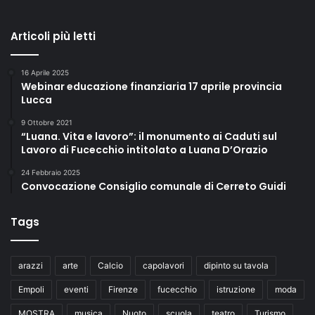
Articoli più letti
16 Aprile 2025
Webinar educazione finanziaria 17 aprile provincia
Lucca
9 Ottobre 2021
“Luana. Vita e lavoro”: il monumento ai Caduti sul
Lavoro di Fucecchio intitolato a Luana D’Orazio
24 Febbraio 2025
Convocazione Consiglio comunale di Cerreto Guidi
Tags
arazzi
arte
Calcio
capolavori
dipinto su tavola
Empoli
eventi
Firenze
fucecchio
istruzione
moda
MOSTRA
musica
Nuoto
scuola
teatro
Turismo