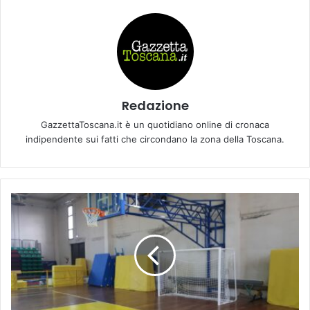
Redazione
GazzettaToscana.it è un quotidiano online di cronaca
indipendente sui fatti che circondano la zona della Toscana.
C
F
e
m
m
i
n
i