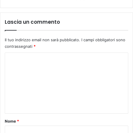
a
n
i
Lascia un commento
m
a
l
Il tuo indirizzo email non sarà pubblicato.
I campi obbligatori sono
i
contrassegnati
*
C
o
m
m
e
n
t
o
Nome
*
*