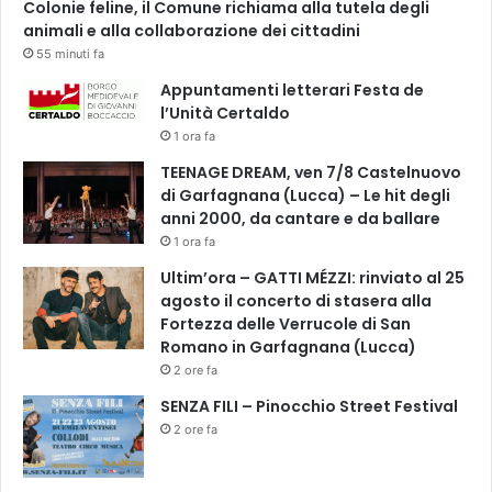
Colonie feline, il Comune richiama alla tutela degli
animali e alla collaborazione dei cittadini
55 minuti fa
Appuntamenti letterari Festa de
l’Unità Certaldo
1 ora fa
TEENAGE DREAM, ven 7/8 Castelnuovo
di Garfagnana (Lucca) – Le hit degli
anni 2000, da cantare e da ballare
1 ora fa
Ultim’ora – GATTI MÉZZI: rinviato al 25
agosto il concerto di stasera alla
Fortezza delle Verrucole di San
Romano in Garfagnana (Lucca)
2 ore fa
SENZA FILI – Pinocchio Street Festival
2 ore fa