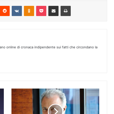
Reddit
VKontakte
Odnoklassniki
Pocket
Condividi via mail
Stampa
ano online di cronaca indipendente sui fatti che circondano la
L
’
O
R
T