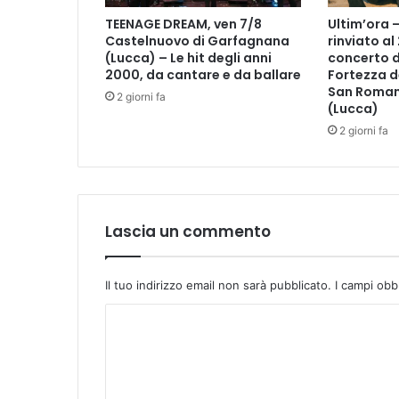
.
TEENAGE DREAM, ven 7/8
Ultim’ora 
B
Castelnuovo di Garfagnana
rinviato al
e
(Lucca) – Le hit degli anni
concerto d
f
2000, da cantare e da ballare
Fortezza d
a
San Roman
2 giorni fa
n
(Lucca)
a
2 giorni fa
!
Lascia un commento
Il tuo indirizzo email non sarà pubblicato.
I campi obb
C
o
m
m