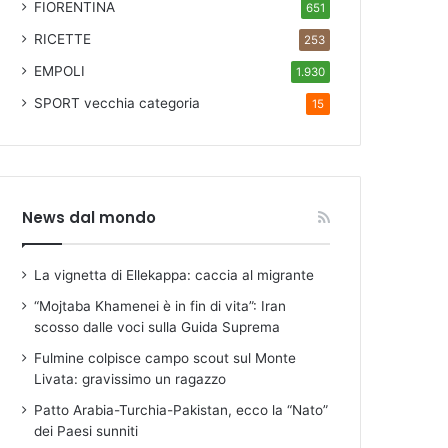
FIORENTINA
651
RICETTE
253
EMPOLI
1.930
SPORT
vecchia categoria
15
News dal mondo
La vignetta di Ellekappa: caccia al migrante
“Mojtaba Khamenei è in fin di vita”: Iran
scosso dalle voci sulla Guida Suprema
Fulmine colpisce campo scout sul Monte
Livata: gravissimo un ragazzo
Patto Arabia-Turchia-Pakistan, ecco la “Nato”
dei Paesi sunniti