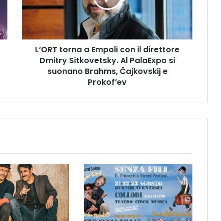
t
o
r
n
L’ORT torna a Empoli con il direttore
a
Dmitry Sitkovetsky. Al PalaExpo si
a
E
suonano Brahms, Čajkovskij e
m
Prokof’ev
p
o
l
i
c
o
n
i
l
d
i
r
e