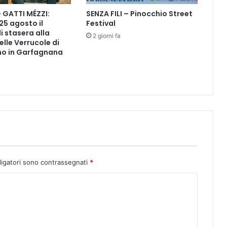
t
– GATTI MÉZZI:
SENZA FILI – Pinocchio Street
t
 25 agosto il
Festival
o
i stasera alla
r
2 giorni fa
elle Verrucole di
e
o in Garfagnana
D
m
i
t
r
y
S
i
t
k
ligatori sono contrassegnati
*
o
v
e
t
s
k