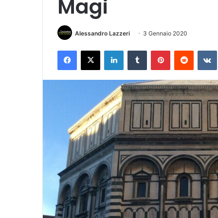
Magi
Alessandro Lazzeri
3 Gennaio 2020
Facebook
X
LinkedIn
Tumblr
Pinterest
Reddit
VK