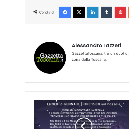
Facebook
X
LinkedIn
Tumblr
Pinterest
Condividi
Alessandro Lazzeri
GazzettaToscana.it è un quotidi
zona della Toscana.
L
u
n
e
d