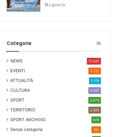
2 giorni fa
Categorie
NEWS
10.947
EVENTI
9.252
ATTUALITÀ
3.818
CULTURA
3.587
SPORT
3.079
TERRITORIO
2.325
SPORT ARCHIVIO
629
Senza categoria
360