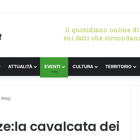
tterari Festa de l’Unità Certaldo
ATTUALITÀ
EVENTI
CULTURA
TERRITORIO
i Magi
ze:la cavalcata dei