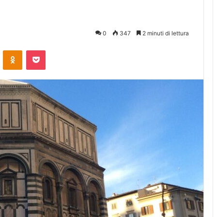
0
347
2 minuti di lettura
ontakte
Odnoklassniki
Pocket