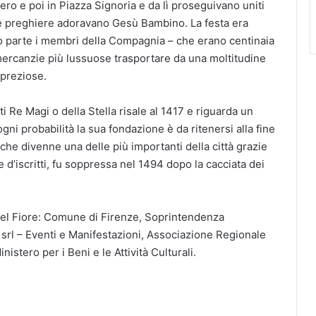
tero e poi in Piazza Signoria e da lì proseguivano uniti
i e preghiere adoravano Gesù Bambino. La festa era
o parte i membri della Compagnia – che erano centinaia
e mercanzie più lussuose trasportare da una moltitudine
 preziose.
i Re Magi o della Stella risale al 1417 e riguarda un
ni probabilità la sua fondazione è da ritenersi alla fine
he divenne una delle più importanti della città grazie
 d’iscritti, fu soppressa nel 1494 dopo la cacciata dei
del Fiore: Comune di Firenze, Soprintendenza
 srl – Eventi e Manifestazioni, Associazione Regionale
nistero per i Beni e le Attività Culturali.