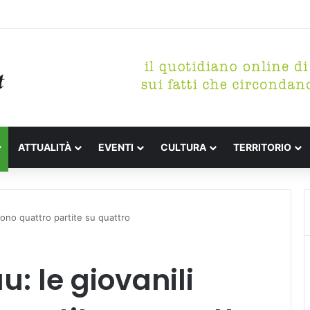
tterari Festa de l’Unità Certaldo
ATTUALITÀ
EVENTI
CULTURA
TERRITORIO
ncono quattro partite su quattro
au: le giovanili