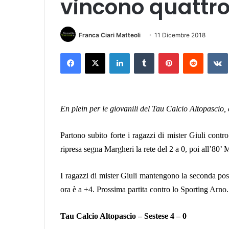
vincono quattro
Franca Ciari Matteoli
11 Dicembre 2018
Facebook
X
LinkedIn
Tumblr
Pinterest
Reddit
VK
En plein per le giovanili del Tau Calcio Altopascio, 
Partono subito forte i ragazzi di mister Giuli contr
ripresa segna Margheri la rete del 2 a 0, poi all’80’ M
I ragazzi di mister Giuli mantengono la seconda posiz
ora è a +4. Prossima partita contro lo Sporting Arno.
Tau Calcio Altopascio – Sestese 4 – 0