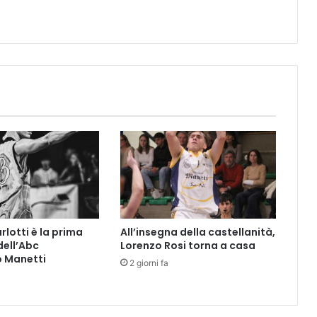
e
l
l
a
s
q
u
a
d
r
a
rlotti è la prima
All’insegna della castellanità,
dell’Abc
Lorenzo Rosi torna a casa
o Manetti
2 giorni fa