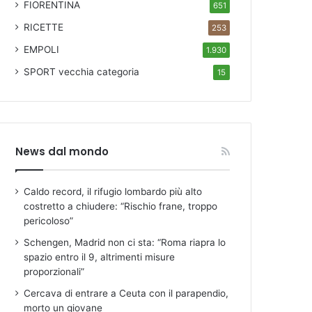
FIORENTINA
651
RICETTE
253
EMPOLI
1.930
SPORT
vecchia categoria
15
News dal mondo
Caldo record, il rifugio lombardo più alto
costretto a chiudere: “Rischio frane, troppo
pericoloso”
Schengen, Madrid non ci sta: “Roma riapra lo
spazio entro il 9, altrimenti misure
proporzionali”
Cercava di entrare a Ceuta con il parapendio,
morto un giovane