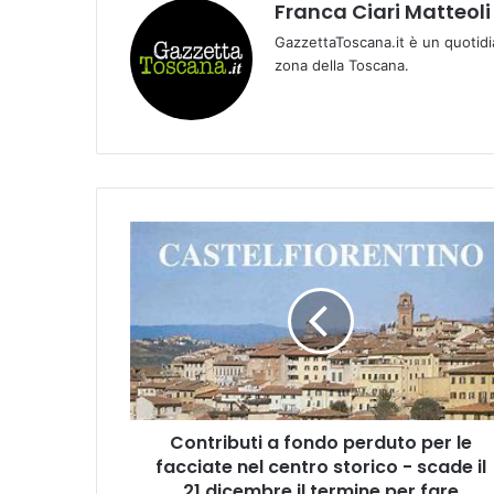
Franca Ciari Matteoli
GazzettaToscana.it è un quotidi
zona della Toscana.
C
o
n
t
r
i
b
u
t
Contributi a fondo perduto per le
i
facciate nel centro storico - scade il
a
f
21 dicembre il termine per fare