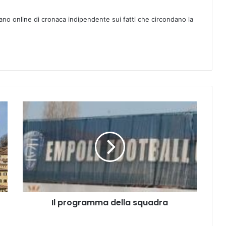
ano online di cronaca indipendente sui fatti che circondano la
I
l
p
r
o
g
r
a
m
Il programma della squadra
m
a
d