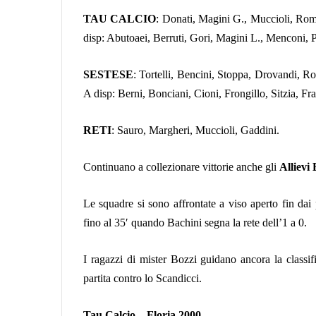
TAU CALCIO
: Donati, Magini G., Muccioli, Rom
disp: Abutoaei, Berruti, Gori, Magini L., Menconi, Pa
SESTESE
: Tortelli, Bencini, Stoppa, Drovandi, Ro
A disp: Berni, Bonciani, Cioni, Frongillo, Sitzia, Fr
RETI
: Sauro, Margheri, Muccioli, Gaddini.
Continuano a collezionare vittorie anche gli
Allievi 
Le squadre si sono affrontate a viso aperto fin dai
fino al 35′ quando Bachini segna la rete dell’1 a 0.
I ragazzi di mister Bozzi guidano ancora la classif
partita contro lo Scandicci.
Tau Calcio – Floria 2000