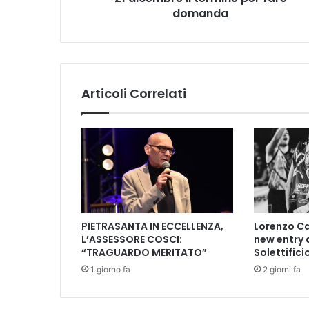
o
domanda
n
d
o
p
e
Articoli Correlati
r
d
u
t
o
p
e
r
l
PIETRASANTA IN ECCELLENZA,
Lorenzo Ca
e
L’ASSESSORE COSCI:
new entry 
f
“TRAGUARDO MERITATO”
Solettifici
a
1 giorno fa
2 giorni fa
c
c
i