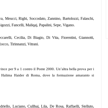
va, Meucci, Righi, Soccodato, Zannino, Bartolozzi, Falaschi,
igozzi, Fancelli, Maliqaj, Papalini, Sepe, Vigano.
carelli, Cecilia, Di Biagio, Di Vita, Fiorentini, Giannotti,
occo, Tirinnanzi, Vitrani.
vince per 9 a 1 contro il Ponte 2000. Un’altra bella prova per i
o Halima Haider di Roma, dove la formazione amaranto si
iello, Luciano, Cullhaj, Lila, De Rosa, Raffaelli, Stelluto,