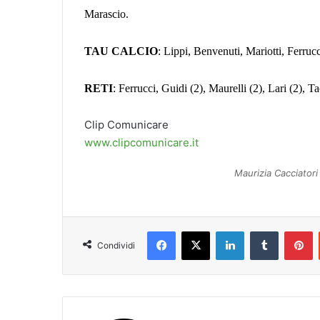
Marascio.
TAU CALCIO
: Lippi, Benvenuti, Mariotti, Ferrucc
RETI
: Ferrucci, Guidi (2), Maurelli (2), Lari (2), Ta
Clip Comunicare
www.clipcomunicare.it
Maurizia Cacciatori
Facebook
X
LinkedIn
Tumblr
Pinterest
Condividi