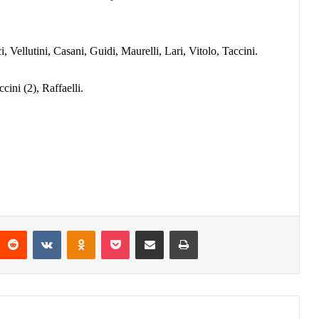
i, Vellutini, Casani, Guidi, Maurelli, Lari, Vitolo, Taccini.
ccini (2), Raffaelli.
Reddit
VKontakte
Odnoklassniki
Pocket
Condividi via mail
Stampa