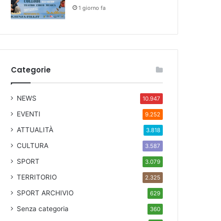
1 giorno fa
Categorie
NEWS
10.947
EVENTI
9.252
ATTUALITÀ
3.818
CULTURA
3.587
SPORT
3.079
TERRITORIO
2.325
SPORT ARCHIVIO
629
Senza categoria
360