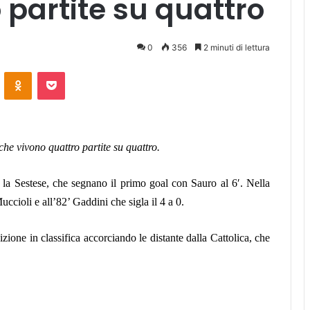
 partite su quattro
0
356
2 minuti di lettura
ontakte
Odnoklassniki
Pocket
che vivono quattro partite su quattro.
o la Sestese, che segnano il primo goal con Sauro al 6′. Nella
uccioli e all’82’ Gaddini che sigla il 4 a 0.
ione in classifica accorciando le distante dalla Cattolica, che