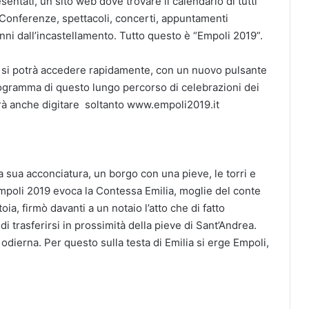
ntati, un sito web dove trovare il calendario di tutti
. Conferenze, spettacoli, concerti, appuntamenti
nni dall’incastellamento. Tutto questo è “Empoli 2019”.
 si potrà accedere rapidamente, con un nuovo pulsante
programma di questo lungo percorso di celebrazioni dei
rà anche digitare
soltanto www.empoli2019.it
a sua acconciatura, un borgo con una pieve, le torri e
mpoli 2019 evoca la Contessa Emilia, moglie del conte
ia, firmò davanti a un notaio l’atto che di fatto
di trasferirsi in prossimità della pieve di Sant’Andrea.
 odierna. Per questo sulla testa di Emilia si erge Empoli,