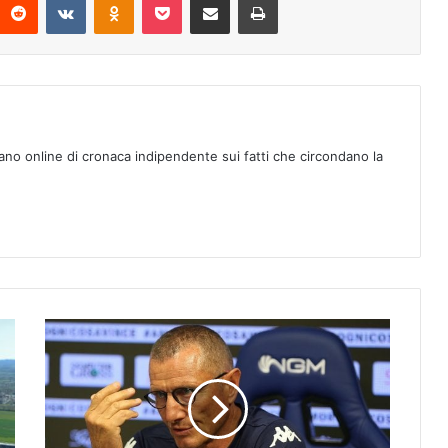
ano online di cronaca indipendente sui fatti che circondano la
L
e
p
a
r
o