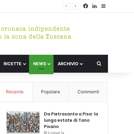
Facebook
LinkedIn
Barra lateral
Cerca per
RICETTE
NEWS
ARCHIVIO
Recente
Popolare
Commenti
Da Pietrasanta a Pisa: la
lunga estate di Tano
Pisano
3 minuti fa