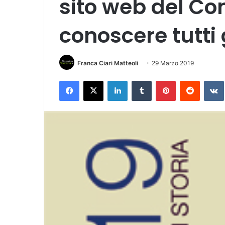
sito web del C
conoscere tutti 
Franca Ciari Matteoli
29 Marzo 2019
Facebook
X
LinkedIn
Tumblr
Pinterest
Reddit
VK