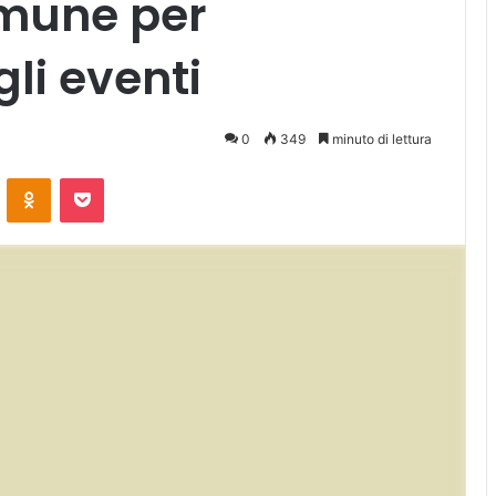
omune per
gli eventi
0
349
minuto di lettura
ontakte
Odnoklassniki
Pocket