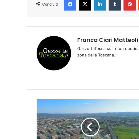
Condividi
Franca Ciari Matteoli
GazzettaToscana.it è un quotidi
zona della Toscana.
E
c
c
o
l
a