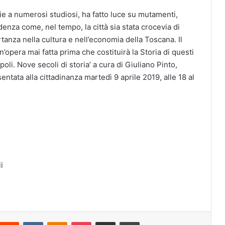
ie a numerosi studiosi, ha fatto luce su mutamenti,
enza come, nel tempo, la città sia stata crocevia di
tanza nella cultura e nell’economia della Toscana. Il
n’opera mai fatta prima che costituirà la Storia di questi
oli. Nove secoli di storia’ a cura di Giuliano Pinto,
tata alla cittadinanza martedì 9 aprile 2019, alle 18 al
i
Reddit
VKontakte
Odnoklassniki
Pocket
Condividi via mail
Stampa