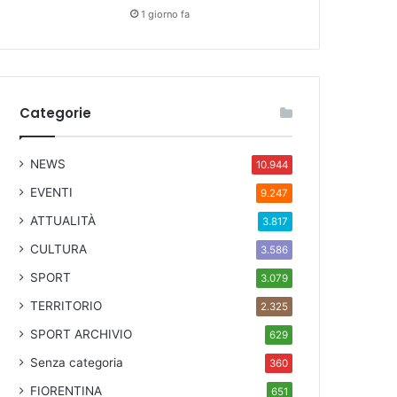
1 giorno fa
Categorie
NEWS
10.944
EVENTI
9.247
ATTUALITÀ
3.817
CULTURA
3.586
SPORT
3.079
TERRITORIO
2.325
SPORT ARCHIVIO
629
Senza categoria
360
FIORENTINA
651