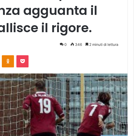
enza agguanta il
lisce il rigore.
0
346
2 minuti di lettura
ontakte
Odnoklassniki
Pocket