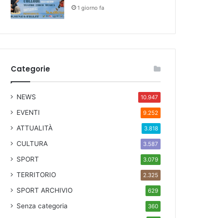
1 giorno fa
Categorie
NEWS
10.947
EVENTI
9.252
ATTUALITÀ
3.818
CULTURA
3.587
SPORT
3.079
TERRITORIO
2.325
SPORT ARCHIVIO
629
Senza categoria
360