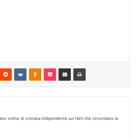
Reddit
VKontakte
Odnoklassniki
Pocket
Condividi via mail
Stampa
ano online di cronaca indipendente sui fatti che circondano la