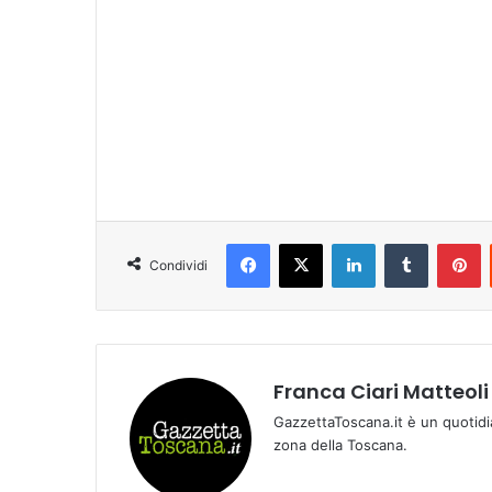
Facebook
X
LinkedIn
Tumblr
Pinterest
Condividi
Franca Ciari Matteoli
GazzettaToscana.it è un quotidi
zona della Toscana.