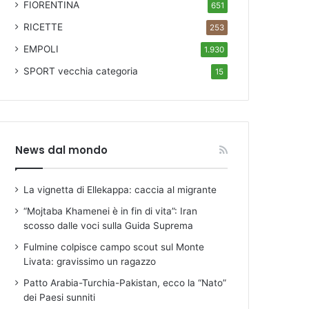
FIORENTINA
651
RICETTE
253
EMPOLI
1.930
SPORT
vecchia categoria
15
News dal mondo
La vignetta di Ellekappa: caccia al migrante
“Mojtaba Khamenei è in fin di vita”: Iran
scosso dalle voci sulla Guida Suprema
Fulmine colpisce campo scout sul Monte
Livata: gravissimo un ragazzo
Patto Arabia-Turchia-Pakistan, ecco la “Nato”
dei Paesi sunniti