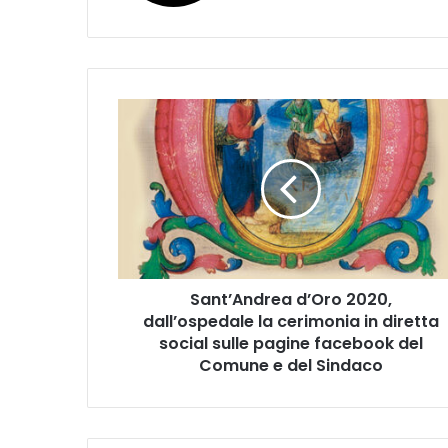
S
a
n
t
’
A
n
d
r
Sant’Andrea d’Oro 2020,
e
dall’ospedale la cerimonia in diretta
a
d
social sulle pagine facebook del
’
Comune e del Sindaco
O
r
o
2