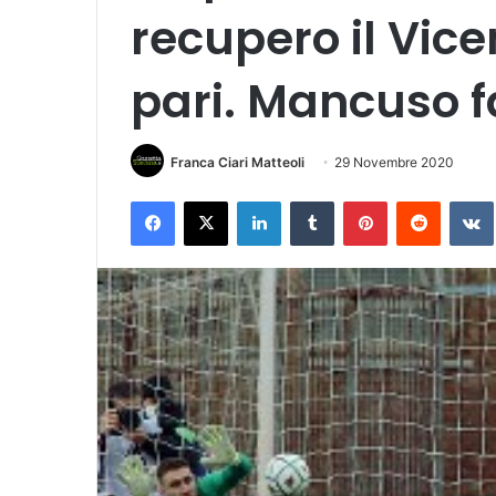
recupero il Vic
pari. Mancuso fal
Franca Ciari Matteoli
29 Novembre 2020
Facebook
X
LinkedIn
Tumblr
Pinterest
Reddit
VK