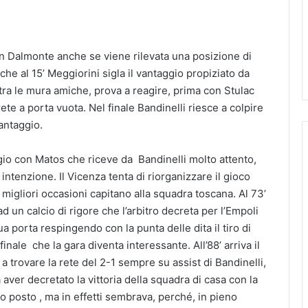
 con Dalmonte anche se viene rilevata una posizione di
 che al 15’ Meggiorini sigla il vantaggio propiziato da
tra le mura amiche, prova a reagire, prima con Stulac
 rete a porta vuota. Nel finale Bandinelli riesce a colpire
vantaggio.
aggio con Matos che riceve da Bandinelli molto attento,
intenzione. Il Vicenza tenta di riorganizzare il gioco
igliori occasioni capitano alla squadra toscana. Al 73’
d un calcio di rigore che l’arbitro decreta per l’Empoli
ua porta respingendo con la punta delle dita il tiro di
nale che la gara diventa interessante. All’88’ arriva il
a trovare la rete del 2-1 sempre su assist di Bandinelli,
ver decretato la vittoria della squadra di casa con la
mo posto , ma in effetti sembrava, perché, in pieno