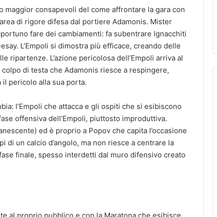
ano maggior consapevoli del come affrontare la gara con
’area di rigore difesa dal portiere Adamonis. Mister
opportuno fare dei cambiamenti: fa subentrare Ignacchiti
esay. L’Empoli si dimostra più efficace, creando delle
elle ripartenze. L’azione pericolosa dell’Empoli arriva al
n colpo di testa che Adamonis riesce a respingere,
l pericolo alla sua porta.
a: l’Empoli che attacca e gli ospiti che si esibiscono
fase offensiva dell’Empoli, piuttosto improduttiva.
vanescente) ed è proprio a Popov che capita l’occasione
uppi di un calcio d’angolo, ma non riesce a centrare la
fase finale, spesso interdetti dal muro difensivo creato
onte al proprio pubblico e con la Maratona che esibisce