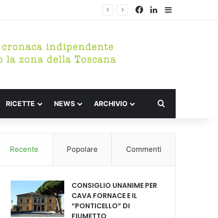
Facebook
LinkedIn
Barra lateral
Cerca per
RICETTE
NEWS
ARCHIVIO
Recente
Popolare
Commenti
CONSIGLIO UNANIME PER
CAVA FORNACE E IL
“PONTICELLO” DI
FIUMETTO