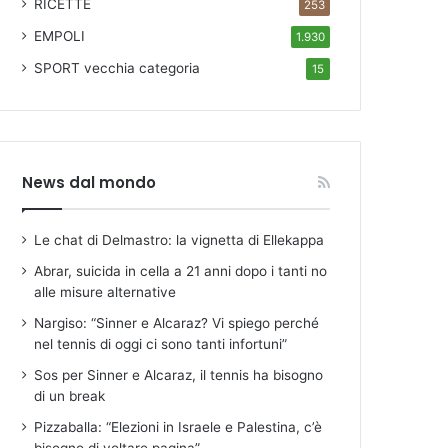
RICETTE
253
EMPOLI
1.930
SPORT
vecchia categoria
15
News dal mondo
Le chat di Delmastro: la vignetta di Ellekappa
Abrar, suicida in cella a 21 anni dopo i tanti no
alle misure alternative
Nargiso: “Sinner e Alcaraz? Vi spiego perché
nel tennis di oggi ci sono tanti infortuni”
Sos per Sinner e Alcaraz, il tennis ha bisogno
di un break
Pizzaballa: “Elezioni in Israele e Palestina, c’è
bisogno di voltare pagina”