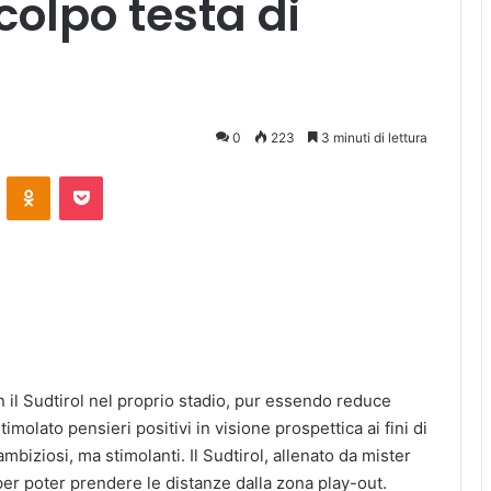
 colpo testa di
0
223
3 minuti di lettura
ontakte
Odnoklassniki
Pocket
n il Sudtirol nel proprio stadio, pur essendo reduce
imolato pensieri positivi in visione prospettica ai fini di
ambiziosi, ma stimolanti. Il Sudtirol, allenato da mister
per poter prendere le distanze dalla zona play-out.