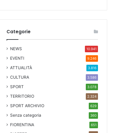
Categorie
NEWS
10.941
EVENTI
9.246
ATTUALITÀ
3.816
CULTURA
3.586
SPORT
3.078
TERRITORIO
2.324
SPORT ARCHIVIO
629
Senza categoria
360
FIORENTINA
651