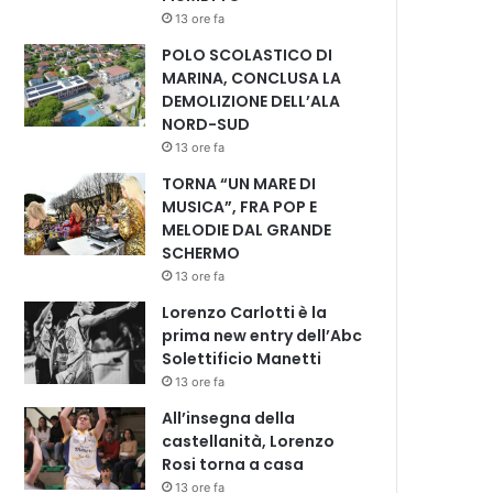
13 ore fa
POLO SCOLASTICO DI
MARINA, CONCLUSA LA
DEMOLIZIONE DELL’ALA
NORD-SUD
13 ore fa
TORNA “UN MARE DI
MUSICA”, FRA POP E
MELODIE DAL GRANDE
SCHERMO
13 ore fa
Lorenzo Carlotti è la
prima new entry dell’Abc
Solettificio Manetti
13 ore fa
All’insegna della
castellanità, Lorenzo
Rosi torna a casa
13 ore fa