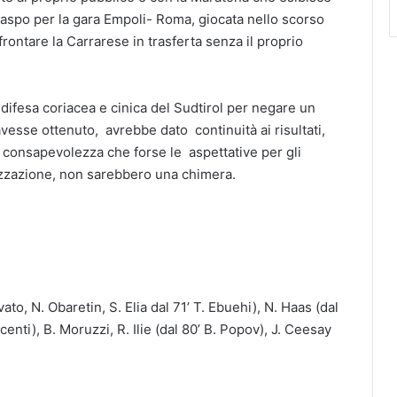
8 daspo per la gara Empoli- Roma, giocata nello scorso
ontare la Carrarese in trasferta senza il proprio
a difesa coriacea e cinica del Sudtirol per negare un
avesse ottenuto, avrebbe dato continuità ai risultati,
a consapevolezza che forse le aspettative per gli
alizzazione, non sarebbero una chimera.
to, N. Obaretin, S. Elia dal 71’ T. Ebuehi), N. Haas (dal
ocenti), B. Moruzzi, R. Ilie (dal 80’ B. Popov), J. Ceesay