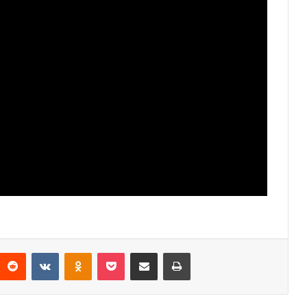
Reddit
VKontakte
Odnoklassniki
Pocket
Condividi via mail
Stampa