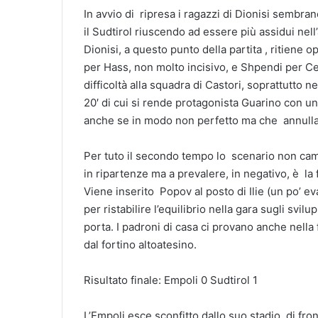
In avvio di ripresa i ragazzi di Dionisi sembr
il Sudtirol riuscendo ad essere più assidui nell
Dionisi, a questo punto della partita , ritiene 
per Hass, non molto incisivo, e Shpendi per Ce
difficoltà alla squadra di Castori, soprattutto n
20′ di cui si rende protagonista Guarino con u
anche se in modo non perfetto ma che annulla i
Per tuto il secondo tempo lo scenario non cambi
in ripartenze ma a prevalere, in negativo, è la 
Viene inserito Popov al posto di Ilie (un po’ e
per ristabilire l’equilibrio nella gara sugli svil
porta. I padroni di casa ci provano anche nella 
dal fortino altoatesino.
Risultato finale: Empoli 0 Sudtirol 1
L’Empoli esce sconfitto dallo suo stadio, di fr