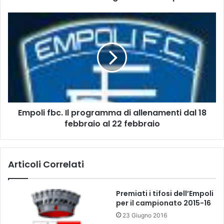
o
ò
E
l
m
i
p
1
o
-
l
1
i
B
f
o
b
t
c
t
Empoli fbc. Il programma di allenamenti dal 18
.
a
febbraio al 22 febbraio
I
e
l
r
p
i
r
Articoli Correlati
s
o
p
g
o
r
Premiati i tifosi dell’Empoli
s
a
per il campionato 2015-16
t
m
23 Giugno 2016
a
m