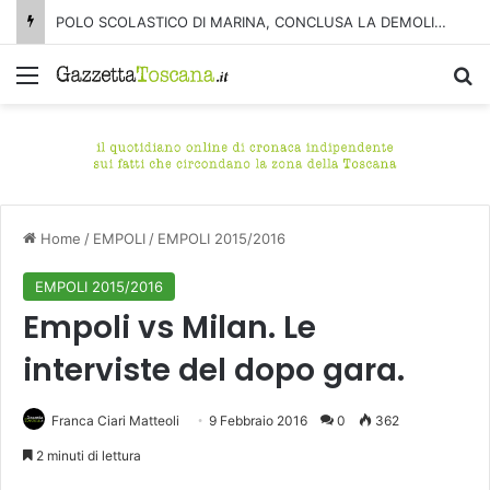
POLO SCOLASTICO DI MARINA, CONCLUSA LA DEMOLIZIONE DELL’ALA NORD-SUD
Menu
C
Home
/
EMPOLI
/
EMPOLI 2015/2016
EMPOLI 2015/2016
Empoli vs Milan. Le
interviste del dopo gara.
Franca Ciari Matteoli
9 Febbraio 2016
0
362
2 minuti di lettura