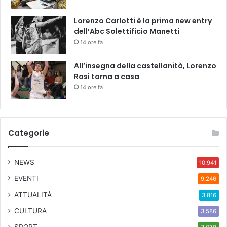
Lorenzo Carlotti è la prima new entry
dell’Abc Solettificio Manetti
14 ore fa
All’insegna della castellanità, Lorenzo
Rosi torna a casa
14 ore fa
Categorie
NEWS
10.941
EVENTI
9.246
ATTUALITÀ
3.816
CULTURA
3.586
SPORT