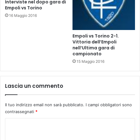
Interviste nel dopo gara di
g
b
Empoli vs Torino
a
r
16 Maggio 2016
r
a
a
i
f
o
Empoli vs Torino 2-1.
i
a
Vittoria dell’Empoli
n
l
nell’Ultima gara di
i
2
campionato
s
2
15 Maggio 2016
c
f
e
e
i
b
Lascia un commento
n
b
p
r
a
a
r
Il tuo indirizzo email non sarà pubblicato.
I campi obbligatori sono
i
i
contrassegnati
*
o
t
C
à
.
o