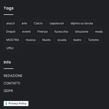
Tags
arazzi
arte
Calcio
capolavori
dipinto su tavola
Empoli
eventi
Firenze
fucecchio
istruzione
moda
MOSTRA
musica
Nuoto
scuola
teatro
Turismo
Uffizi
Info
REDAZIONE
CONTATTI
GDPR
Privacy Policy