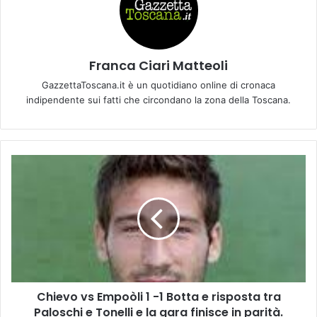
Franca Ciari Matteoli
GazzettaToscana.it è un quotidiano online di cronaca
indipendente sui fatti che circondano la zona della Toscana.
C
h
i
e
v
o
v
s
E
Chievo vs Empoòli 1 -1 Botta e risposta tra
m
Paloschi e Tonelli e la gara finisce in parità.
p