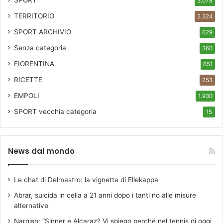
3.078
TERRITORIO
2.324
SPORT ARCHIVIO
629
Senza categoria
360
FIORENTINA
651
RICETTE
253
EMPOLI
1.930
SPORT
vecchia categoria
15
News dal mondo
Le chat di Delmastro: la vignetta di Ellekappa
Abrar, suicida in cella a 21 anni dopo i tanti no alle misure
alternative
Nargiso: “Sinner e Alcaraz? Vi spiego perché nel tennis di oggi