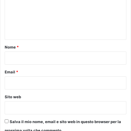
m
m
e
n
t
o
Nome
*
*
Email
*
Sito web
Salva il mio nome, email e sito web in questo browser per la
prossima volta che commento.