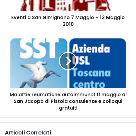
S
a
Eventi a San Gimignano 7 Maggio – 13 Maggio
n
2018
G
i
m
M
i
a
g
l
n
a
a
t
n
t
o
i
7
e
M
r
a
Malattie reumatiche autoimmuni: l’11 maggio al
e
g
San Jacopo di Pistoia consulenze e colloqui
u
g
m
gratuiti
i
a
o
t
–
i
Articoli Correlati
1
c