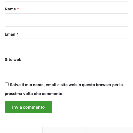
c
o
Nome
*
o
*
n
s
u
Email
*
l
e
n
z
Sito web
e
e
c
o
Salva il mio nome, email e sito web in questo browser per la
l
l
prossima volta che commento.
o
q
u
i
g
r