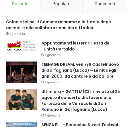
a
Recente
Popolare
Commenti
t
u
i
Colonie feline, il Comune richiama alla tutela degli
t
animali e alla collaborazione dei cittadini
i
1 giorno fa
Appuntamenti letterari Festa de
l’Unità Certaldo
1 giorno fa
TEENAGE DREAM, ven 7/8 Castelnuovo
di Garfagnana (Lucca) – Le hit degli
anni 2000, da cantare e da ballare
1 giorno fa
Ultim’ora – GATTI MÉZZI: rinviato al 25
agosto il concerto di stasera alla
Fortezza delle Verrucole di San
Romano in Garfagnana (Lucca)
1 giorno fa
SENZA FILI – Pinocchio Street Festival