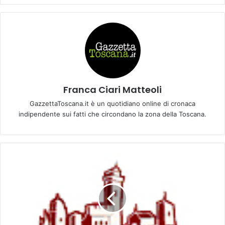
Franca Ciari Matteoli
GazzettaToscana.it è un quotidiano online di cronaca
indipendente sui fatti che circondano la zona della Toscana.
E
v
e
n
t
i
a