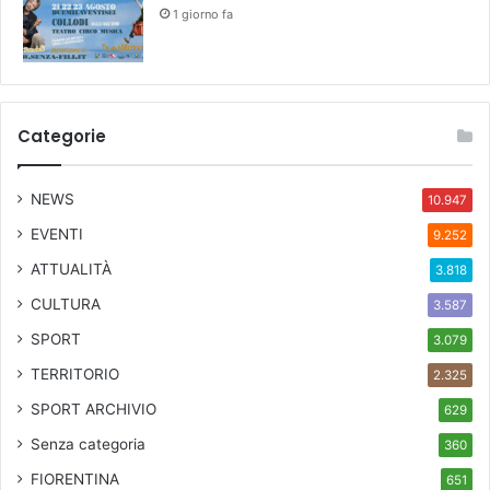
1 giorno fa
Categorie
NEWS
10.947
EVENTI
9.252
ATTUALITÀ
3.818
CULTURA
3.587
SPORT
3.079
TERRITORIO
2.325
SPORT ARCHIVIO
629
Senza categoria
360
FIORENTINA
651