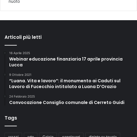
nuoto
Articoli più letti
16 Aprile 2025
Webinar educazione finanziaria 17 aprile provincia
Lucca
9 Ottobre 2021
“Luana. Vita e lavoro”: il monumento ai Caduti sul
Lavoro di Fucecchio intitolato a Luana D’Orazio
24 Febbraio 2025
Convocazione Consiglio comunale di Cerreto Guidi
Tags
arazzi
arte
Calcio
capolavori
dipinto su tavola