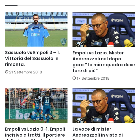
3
h
M
e
a
a
g
u
g
t
i
o
o
i
2
m
Sassuolo vs Empoli 3 – 1.
Empoli vs Lazio. Mister
0
m
Vittoria del Sassuolo in
Andreazzoli nel dopo
1
u
rimonta.
gara:” la mia squadra deve
8
n
fare di più”
21 Settembre 2018
i
17 Settembre 2018
:
l
’
1
1
m
a
g
La voce di mister
Empoli vs Lazio 0-1. Empoli
g
Andreazzoli in vista di
incisivo a tratti. Il portiere