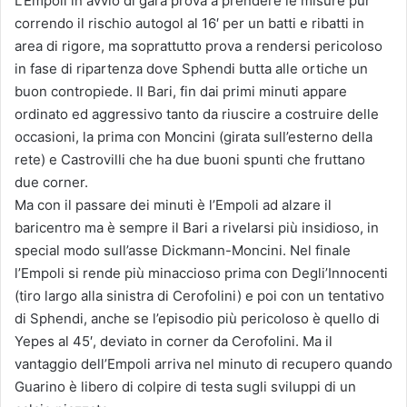
L’Empoli in avvio di gara prova a prendere le misure pur
correndo il rischio autogol al 16′ per un batti e ribatti in
area di rigore, ma soprattutto prova a rendersi pericoloso
in fase di ripartenza dove Sphendi butta alle ortiche un
buon contropiede. Il Bari, fin dai primi minuti appare
ordinato ed aggressivo tanto da riuscire a costruire delle
occasioni, la prima con Moncini (girata sull’esterno della
rete) e Castrovilli che ha due buoni spunti che fruttano
due corner.
Ma con il passare dei minuti è l’Empoli ad alzare il
baricentro ma è sempre il Bari a rivelarsi più insidioso, in
special modo sull’asse Dickmann-Moncini. Nel finale
l’Empoli si rende più minaccioso prima con Degli’Innocenti
(tiro largo alla sinistra di Cerofolini) e poi con un tentativo
di Sphendi, anche se l’episodio più pericoloso è quello di
Yepes al 45′, deviato in corner da Cerofolini. Ma il
vantaggio dell’Empoli arriva nel minuto di recupero quando
Guarino è libero di colpire di testa sugli sviluppi di un