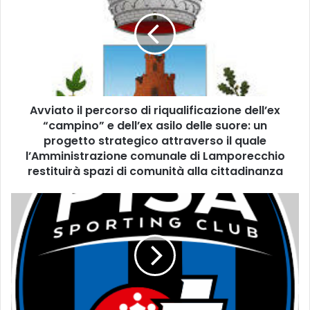
v
i
a
t
o
i
l
Avviato il percorso di riqualificazione dell’ex
p
“campino” e dell’ex asilo delle suore: un
e
r
progetto strategico attraverso il quale
c
l’Amministrazione comunale di Lamporecchio
o
restituirà spazi di comunità alla cittadinanza
r
s
P
o
i
d
s
i
a
r
v
i
s
q
I
u
n