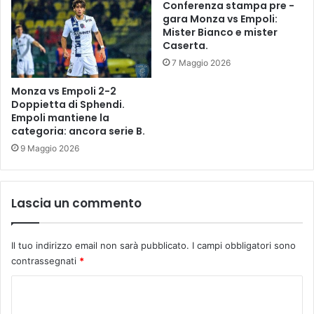
i
Conferenza stampa pre -
m
b
gara Monza vs Empoli:
p
Mister Bianco e mister
e
i
Caserta.
f
n
f
7 Maggio 2026
o
a
”
.
Monza vs Empoli 2-2
e
Doppietta di Sphendi.
.
d
Empoli mantiene la
.
categoria: ancora serie B.
e
.
l
m
9 Maggio 2026
l
a
’
l
e
e
Lascia un commento
x
o
a
c
s
c
Il tuo indirizzo email non sarà pubblicato.
I campi obbligatori sono
i
a
contrassegnati
*
l
s
o
i
C
d
o
e
o
n