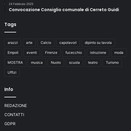
24 Febbraio 2025
i
Convocazione Consiglio comunale di Cerreto Guidi
t
à
a
Tags
l
l
a
arazzi
arte
Calcio
capolavori
dipinto su tavola
c
Empoli
eventi
Firenze
fucecchio
istruzione
moda
i
t
MOSTRA
musica
Nuoto
scuola
teatro
Turismo
t
Uffizi
a
d
i
Info
n
a
n
REDAZIONE
z
CONTATTI
a
GDPR