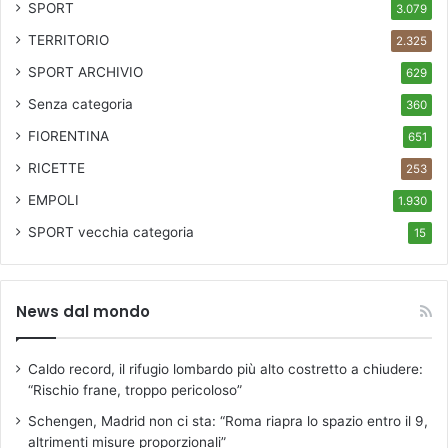
SPORT
3.079
o
m
TERRITORIO
2.325
u
SPORT ARCHIVIO
n
629
a
Senza categoria
360
l
FIORENTINA
e
651
d
RICETTE
253
i
L
EMPOLI
1.930
a
SPORT
vecchia categoria
15
m
p
o
r
News dal mondo
e
c
c
Caldo record, il rifugio lombardo più alto costretto a chiudere:
h
“Rischio frane, troppo pericoloso”
i
Schengen, Madrid non ci sta: “Roma riapra lo spazio entro il 9,
o
altrimenti misure proporzionali”