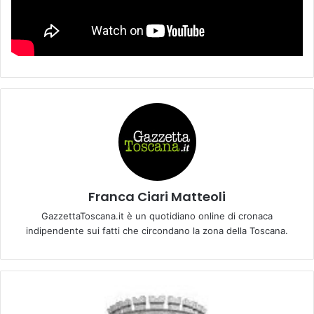
Franca Ciari Matteoli
GazzettaToscana.it è un quotidiano online di cronaca
indipendente sui fatti che circondano la zona della Toscana.
A
v