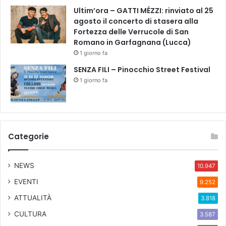
a
Ultim’ora – GATTI MÉZZI: rinviato al 25
l
agosto il concerto di stasera alla
e
Fortezza delle Verrucole di San
l
Romano in Garfagnana (Lucca)
’
1 giorno fa
A
SENZA FILI – Pinocchio Street Festival
m
1 giorno fa
m
i
n
i
s
Categorie
t
r
a
NEWS
10.947
z
i
EVENTI
9.252
o
ATTUALITÀ
3.818
n
e
CULTURA
3.587
c