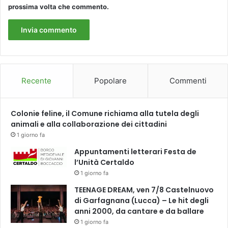
r
n
prossima volta che commento.
a
t
t
e
e
.
g
.
i
.
c
.
o
.
Recente
Popolare
Commenti
a
t
t
Colonie feline, il Comune richiama alla tutela degli
r
animali e alla collaborazione dei cittadini
a
1 giorno fa
v
Appuntamenti letterari Festa de
e
l’Unità Certaldo
r
s
1 giorno fa
o
TEENAGE DREAM, ven 7/8 Castelnuovo
i
di Garfagnana (Lucca) – Le hit degli
l
anni 2000, da cantare e da ballare
q
1 giorno fa
u