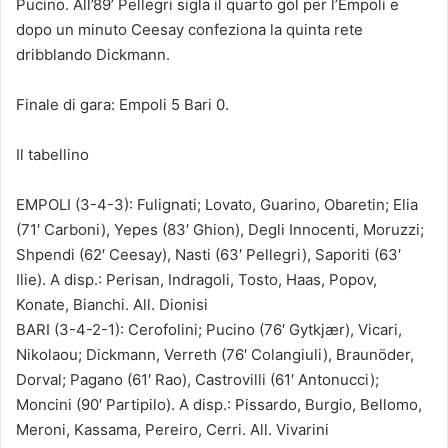
Pucino. All’89’ Pellegri sigla il quarto gol per l’Empoli e
dopo un minuto Ceesay confeziona la quinta rete
dribblando Dickmann.
Finale di gara: Empoli 5 Bari 0.
Il tabellino
EMPOLI (3-4-3): Fulignati; Lovato, Guarino, Obaretin; Elia
(71′ Carboni), Yepes (83′ Ghion), Degli Innocenti, Moruzzi;
Shpendi (62′ Ceesay), Nasti (63′ Pellegri), Saporiti (63′
Ilie). A disp.: Perisan, Indragoli, Tosto, Haas, Popov,
Konate, Bianchi. All. Dionisi
BARI (3-4-2-1): Cerofolini; Pucino (76′ Gytkjær), Vicari,
Nikolaou; Dickmann, Verreth (76′ Colangiuli), Braunöder,
Dorval; Pagano (61′ Rao), Castrovilli (61′ Antonucci);
Moncini (90′ Partipilo). A disp.: Pissardo, Burgio, Bellomo,
Meroni, Kassama, Pereiro, Cerri. All. Vivarini