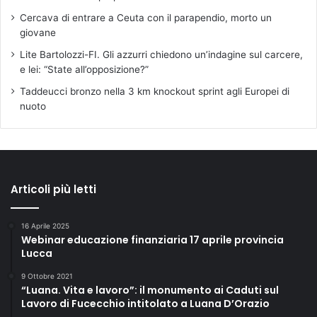
r
e
Cercava di entrare a Ceuta con il parapendio, morto un
s
giovane
t
Lite Bartolozzi-FI. Gli azzurri chiedono un’indagine sul carcere,
i
e lei: “State all’opposizione?”
t
Taddeucci bronzo nella 3 km knockout sprint agli Europei di
u
nuoto
i
r
à
s
p
a
Articoli più letti
z
i
d
16 Aprile 2025
Webinar educazione finanziaria 17 aprile provincia
i
Lucca
c
o
9 Ottobre 2021
m
“Luana. Vita e lavoro”: il monumento ai Caduti sul
u
Lavoro di Fucecchio intitolato a Luana D’Orazio
n