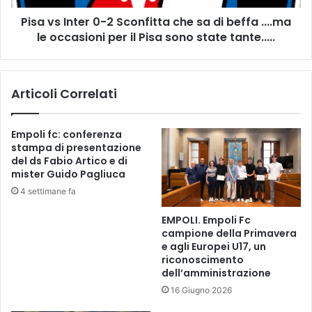
a
t
l
Pisa vs Inter 0-2 Sconfitta che sa di beffa ....ma
e
i
le occasioni per il Pisa sono state tante.....
r
f
0
i
-
c
2
a
Articoli Correlati
S
z
c
i
o
Empoli fc: conferenza
o
n
stampa di presentazione
n
f
del ds Fabio Artico e di
e
i
mister Guido Pagliuca
d
t
4 settimane fa
e
t
l
a
EMPOLI. Empoli Fc
l
c
campione della Primavera
’
h
e agli Europei U17, un
e
e
riconoscimento
x
s
dell’amministrazione
“
a
16 Giugno 2026
c
d
a