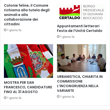
g
I
Colonie feline, il Comune
e
N
richiama alla tutela degli
l
I
animali e alla
a
S
collaborazione dei
H
T
cittadini
Appuntamenti letterari
e
R
1 giorno fa
Festa de l’Unità Certaldo
w
A
1 giorno fa
i
Z
t
I
t
O
s
N
u
E
l
A
l
L
e
V
URBANISTICA, CHIARITA IN
n
I
COMMISSIONE
MOSTRA PER SAN
o
C
L’INCONGRUENZA NELLA
FRANCESCO, CANDIDATURE
t
E
VARIANTE
FINO AL 31 AGOSTO
e
Q
1 giorno fa
1 giorno fa
d
U
i
E
J
S