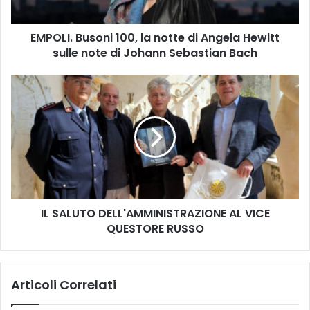
B
u
EMPOLI. Busoni 100, la notte di Angela Hewitt
s
sulle note di Johann Sebastian Bach
o
n
i
I
1
L
0
S
0
A
,
L
l
U
a
T
n
O
o
D
t
IL SALUTO DELL'AMMINISTRAZIONE AL VICE
E
t
QUESTORE RUSSO
L
e
L
d
'
i
A
Articoli Correlati
A
M
n
M