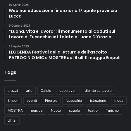
16 Aprile 2025
Webinar educazione finanziaria 17 aprile provincia
Lucca
9 Ottobre 2021
“Luana. Vita e lavoro”: il monumento ai Caduti sul
Lavoro di Fucecchio intitolato a Luana D’Orazio
29 Aprile 2025
LEGGENDA Festival della lettura e dell’ascolto
PATROCINIO MIC e MOSTRE dal 9 all’11 maggio Empoli
Tags
arazzi
arte
Calcio
capolavori
dipinto su tavola
Empoli
eventi
Firenze
fucecchio
istruzione
moda
MOSTRA
musica
Nuoto
scuola
teatro
Turismo
Uffizi