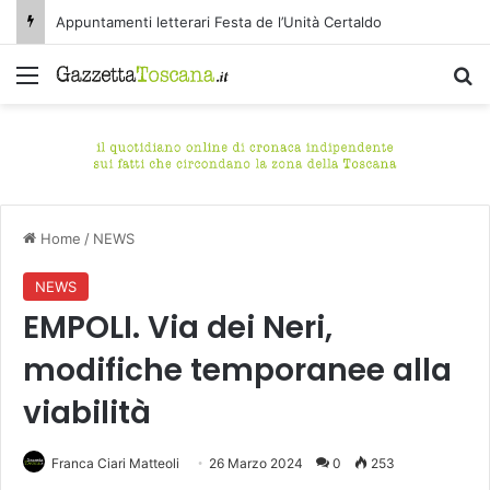
Appuntamenti letterari Festa de l’Unità Certaldo
Menu
C
Home
/
NEWS
NEWS
EMPOLI. Via dei Neri,
modifiche temporanee alla
viabilità
Franca Ciari Matteoli
26 Marzo 2024
0
253