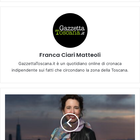
Franca Ciari Matteoli
GazzettaToscana.it è un quotidiano online di cronaca
indipendente sui fatti che circondano la zona della Toscana.
E
M
P
O
L
I
.