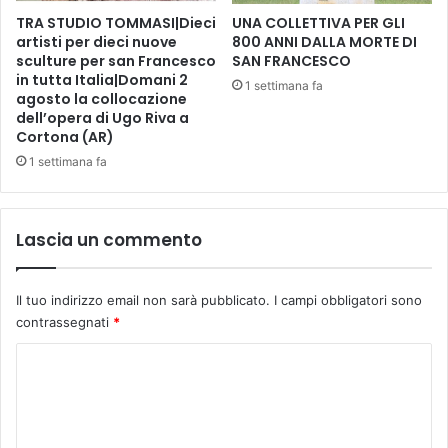
o
M
TRA STUDIO TOMMASI|Dieci
UNA COLLETTIVA PER GLI
l
a
artisti per dieci nuove
800 ANNI DALLA MORTE DI
'
sculture per san Francesco
SAN FRANCESCO
t
i
in tutta Italia|Domani 2
t
n
1 settimana fa
agosto la collocazione
e
i
dell’opera di Ugo Riva a
o
z
Cortona (AR)
P
i
1 settimana fa
a
a
o
t
l
i
i
v
Lascia un commento
l
a
l
"
o
G
Il tuo indirizzo email non sarà pubblicato.
I campi obbligatori sono
,
O
contrassegnati
*
E
O
s
C
D
t
L
o
e
i
r
m
f
P
e