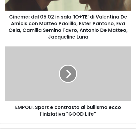
d
a
Cinema: dal 05.02 in sala 'IO+TE' di Valentina De
l
Amicis con Matteo Paolillo, Ester Pantano, Eva
0
5
Cela, Camilla Semino Favro, Antonio De Matteo,
.
Jacqueline Luna
0
2
E
i
M
n
P
s
O
a
L
l
I
a
.
'
S
I
p
O
EMPOLI. Sport e contrasto al bullismo ecco
o
+
l'iniziativa "GOOD Life"
r
T
t
E
e
'
c