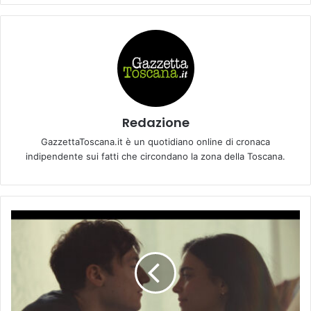
Redazione
GazzettaToscana.it è un quotidiano online di cronaca
indipendente sui fatti che circondano la zona della Toscana.
C
i
n
e
m
a
: