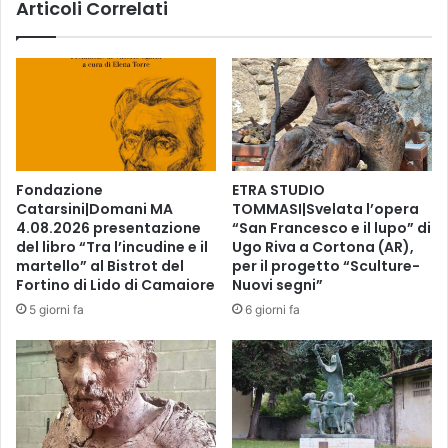
Articoli Correlati
d
o
i
n
V
t
a
r
l
a
e
s
n
t
t
o
i
a
Fondazione
ETRA STUDIO
n
l
Catarsini|Domani MA
TOMMASI|Svelata l’opera
a
b
4.08.2026 presentazione
“San Francesco e il lupo” di
D
u
del libro “Tra l’incudine e il
Ugo Riva a Cortona (AR),
e
l
martello” al Bistrot del
per il progetto “Sculture-
A
l
Fortino di Lido di Camaiore
Nuovi segni”
m
i
5 giorni fa
6 giorni fa
i
s
c
m
i
o
s
e
c
c
o
c
n