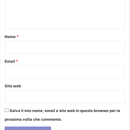
m
a
"
e
n
t
n
a
t
n
o
o
Nome
*
,
*
E
v
a
Email
*
C
e
l
a
Sito web
,
C
a
m
Salva il mio nome, email e sito web in questo browser per la
i
l
prossima volta che commento.
l