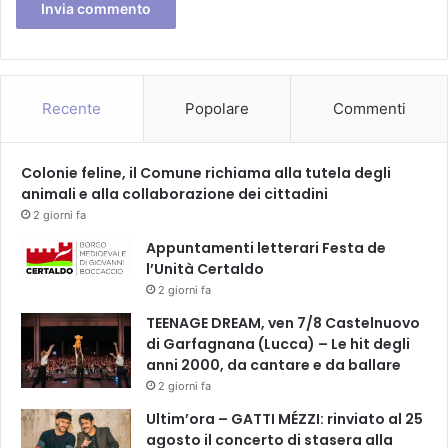
a
S
e
m
i
Recente
Popolare
Commenti
n
o
F
Colonie feline, il Comune richiama alla tutela degli
a
animali e alla collaborazione dei cittadini
v
r
2 giorni fa
o
Appuntamenti letterari Festa de
,
l’Unità Certaldo
A
2 giorni fa
n
t
TEENAGE DREAM, ven 7/8 Castelnuovo
o
di Garfagnana (Lucca) – Le hit degli
n
anni 2000, da cantare e da ballare
i
2 giorni fa
o
Ultim’ora – GATTI MÉZZI: rinviato al 25
D
agosto il concerto di stasera alla
e