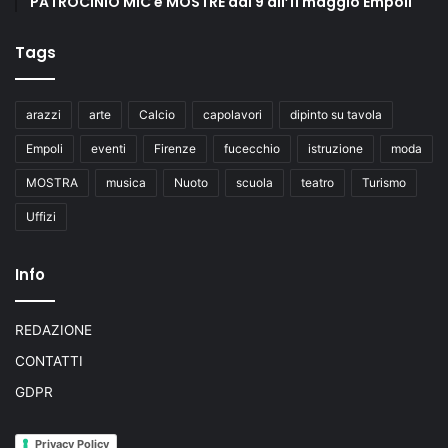
PATROCINIO MIC e MOSTRE dal 9 all’11 maggio Empoli
Tags
arazzi
arte
Calcio
capolavori
dipinto su tavola
Empoli
eventi
Firenze
fucecchio
istruzione
moda
MOSTRA
musica
Nuoto
scuola
teatro
Turismo
Uffizi
Info
REDAZIONE
CONTATTI
GDPR
Privacy Policy