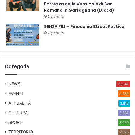
Fortezza delle Verrucole di San
M
Romano in Garfagnana (Lucca)
a
2 giorni fa
t
t
SENZA FILI – Pinocchio Street Festival
e
2 giorni fa
o
,
J
a
c
Categorie
q
u
e
NEWS
10.947
l
EVENTI
9.252
i
n
ATTUALITÀ
3.818
e
CULTURA
L
3.587
u
SPORT
3.079
n
TERRITORIO
a
2.325