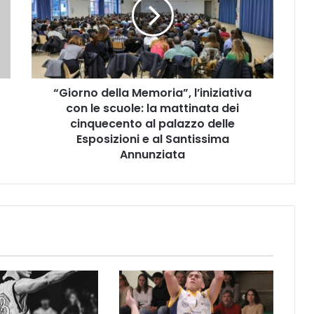
o
r
n
o
d
e
“Giorno della Memoria”, l’iniziativa
l
con le scuole: la mattinata dei
l
a
cinquecento al palazzo delle
M
Esposizioni e al Santissima
e
Annunziata
m
o
r
i
a
”
,
l
’
i
n