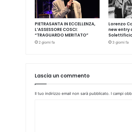
a
m
a
PIETRASANTA IN ECCELLENZA,
Lorenzo Ca
t
L’ASSESSORE COSCI:
new entry 
a
“TRAGUARDO MERITATO”
Solettifici
d
2 giorni fa
3 giorni fa
a
i
p
i
ù
p
Lascia un commento
i
c
c
Il tuo indirizzo email non sarà pubblicato.
I campi obb
o
C
l
i
o
n
m
i
:
m