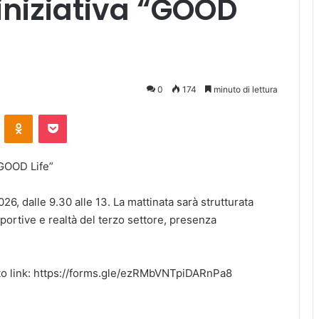
’iniziativa “GOOD
0
174
minuto di lettura
ontakte
Odnoklassniki
Pocket
“GOOD Life”
26, dalle 9.30 alle 13. La mattinata sarà strutturata
sportive e realtà del terzo settore, presenza
sto link: https://forms.gle/ezRMbVNTpiDARnPa8