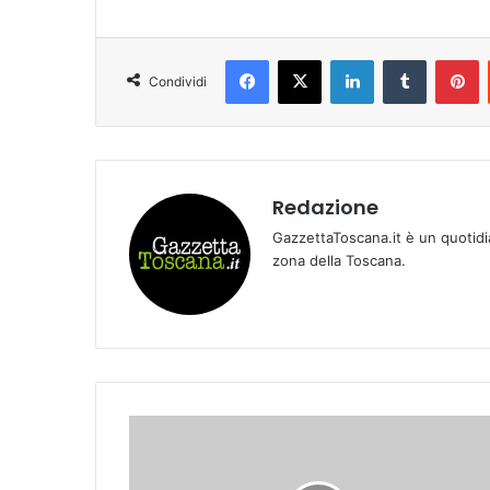
Facebook
X
LinkedIn
Tumblr
Pinterest
Condividi
Redazione
GazzettaToscana.it è un quotidi
zona della Toscana.
E
M
P