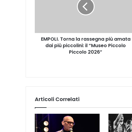
O
L
I
.
T
o
EMPOLI. Torna la rassegna più amata
r
dai più piccolini: il “Museo Piccolo
n
a
Piccolo 2026”
l
a
r
a
s
s
e
Articoli Correlati
g
n
a
p
i
ù