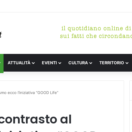
tterari Festa de l’Unità Certaldo
ATTUALITÀ
EVENTI
CULTURA
TERRITORIO
smo ecco l’iniziativa “GOOD Life”
contrasto al