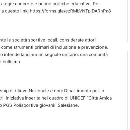
strategie concrete e buone pratiche educative. Per
one a questo link: https://forms.gle/ezRMbVNTpiDARnPa8
te le società sportive locali, considerate attori
 come strumenti primari di inclusione e prevenzione.
aio intende lanciare un segnale unitario: una comunità
i bullismo.
rship di rilievo Nazionale e non: Dipartimento per lo
i, iniziativa inserita nel quadro di UNICEF “Città Amica
vo PGS Polisportive giovanili Salesiane.