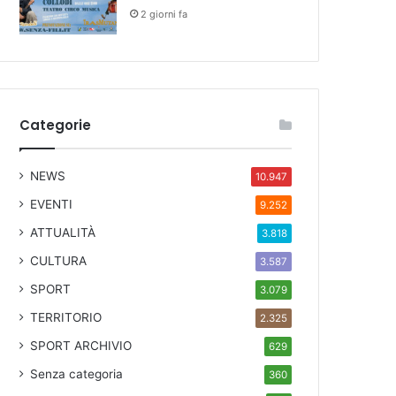
2 giorni fa
Categorie
NEWS
10.947
EVENTI
9.252
ATTUALITÀ
3.818
CULTURA
3.587
SPORT
3.079
TERRITORIO
2.325
SPORT ARCHIVIO
629
Senza categoria
360