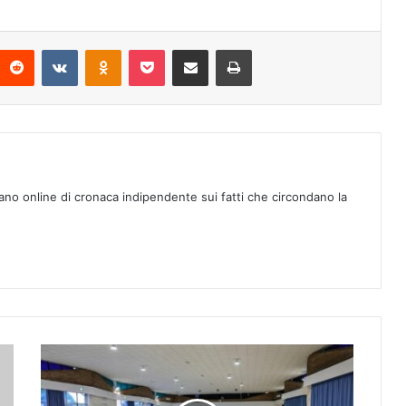
Reddit
VKontakte
Odnoklassniki
Pocket
Condividi via mail
Stampa
ano online di cronaca indipendente sui fatti che circondano la
“
G
i