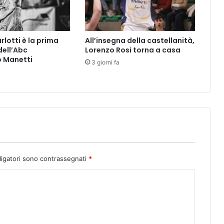
i
z
i
rlotti è la prima
All’insegna della castellanità,
a
dell’Abc
Lorenzo Rosi torna a casa
t
o Manetti
i
3 giorni fa
v
a
c
o
n
l
e
s
c
ligatori sono contrassegnati
*
u
o
l
e
:
l