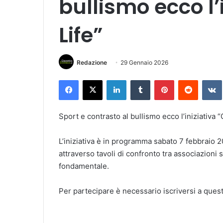
bullismo ecco l
Life”
Redazione
29 Gennaio 2026
Facebook
X
LinkedIn
Tumblr
Pinterest
Reddit
VK
Sport e contrasto al bullismo ecco l’iniziativa 
L’iniziativa è in programma sabato 7 febbraio 20
attraverso tavoli di confronto tra associazioni 
fondamentale.
Per partecipare è necessario iscriversi a que