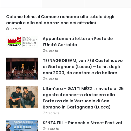
a
v
i
Colonie feline, il Comune richiama alla tutela degli
a
animali e alla collaborazione dei cittadini
b
9 ore fa
i
Appuntamenti letterari Festa de
l
l’Unità Certaldo
i
t
9 ore fa
à
TEENAGE DREAM, ven 7/8 Castelnuovo
di Garfagnana (Lucca) – Le hit degli
anni 2000, da cantare e da ballare
9 ore fa
Ultim’ora – GATTI MÉZZI: rinviato al 25
agosto il concerto di stasera alla
Fortezza delle Verrucole di San
Romano in Garfagnana (Lucca)
10 ore fa
SENZA FILI – Pinocchio Street Festival
11 ore fa