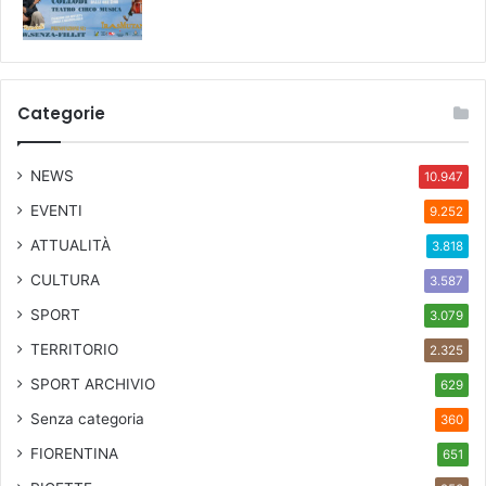
Categorie
NEWS
10.947
EVENTI
9.252
ATTUALITÀ
3.818
CULTURA
3.587
SPORT
3.079
TERRITORIO
2.325
SPORT ARCHIVIO
629
Senza categoria
360
FIORENTINA
651