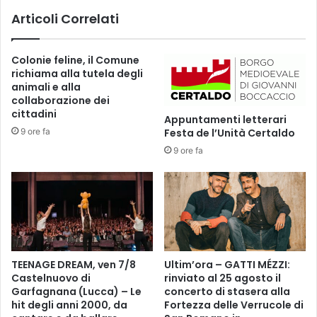
s
u
Articoli Correlati
o
r
n
,
a
v
Colonie feline, il Comune
l
i
richiama alla tutela degli
e
a
animali e alla
d
F
collaborazione dei
i
r
cittadini
Appuntamenti letterari
F
a
9 ore fa
Festa de l’Unità Certaldo
l
n
o
9 ore fa
c
r
e
e
s
n
c
c
o
i
B
a
e
M
r
TEENAGE DREAM, ven 7/8
Ultim’ora – GATTI MÉZZI:
i
n
Castelnuovo di
rinviato al 25 agosto il
r
i
Garfagnana (Lucca) – Le
concerto di stasera alla
a
e
hit degli anni 2000, da
Fortezza delle Verrucole di
n
v