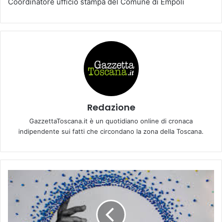
Coordinatore ufficio stampa del Comune di Empoli
Redazione
GazzettaToscana.it è un quotidiano online di cronaca
indipendente sui fatti che circondano la zona della Toscana.
C
O
R
P
O