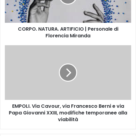
.
N
A
T
CORPO. NATURA. ARTIFICIO | Personale di
U
Florencia Miranda
R
A
.
E
A
M
R
P
T
O
I
L
F
I
I
.
C
V
I
i
O
EMPOLI. Via Cavour, via Francesco Berni e via
a
|
Papa Giovanni XXIII, modifiche temporanee alla
C
P
a
viabilità
e
v
r
o