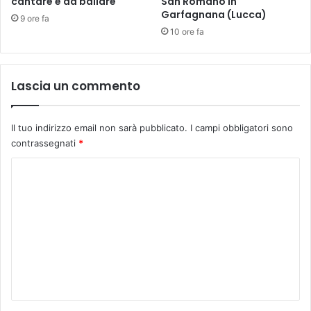
cantare e da ballare
San Romano in
d
i
Garfagnana (Lucca)
9 ore fa
a
a
10 ore fa
P
a
p
Lascia un commento
a
G
i
Il tuo indirizzo email non sarà pubblicato.
I campi obbligatori sono
o
contrassegnati
*
v
a
C
n
n
o
i
m
X
m
X
I
e
I
n
I
,
t
m