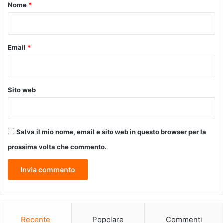
o
Nome
*
o
d
*
i
f
Email
*
i
c
h
e
t
Sito web
e
m
p
o
Salva il mio nome, email e sito web in questo browser per la
r
prossima volta che commento.
a
n
e
e
a
l
l
Recente
Popolare
Commenti