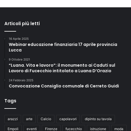
Articoli più letti
16 Aprile 2025
Webinar educazione finanziaria 17 aprile provincia
Lucca
9 Ottobre 2021
“Luana. Vita e lavoro”: il monumento ai Caduti sul
Lavoro di Fucecchio intitolato a Luana D’Orazio
24 Febbraio 2025
Convocazione Consiglio comunale di Cerreto Guidi
Tags
arazzi
arte
Calcio
capolavori
dipinto su tavola
Empoli
eventi
Firenze
fucecchio
istruzione
moda