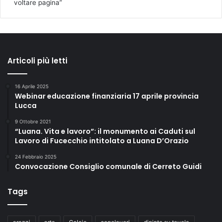
a
voltare pagina”
D
o
n
n
a
Articoli più letti
16 Aprile 2025
Webinar educazione finanziaria 17 aprile provincia
Lucca
9 Ottobre 2021
“Luana. Vita e lavoro”: il monumento ai Caduti sul
Lavoro di Fucecchio intitolato a Luana D’Orazio
24 Febbraio 2025
Convocazione Consiglio comunale di Cerreto Guidi
Tags