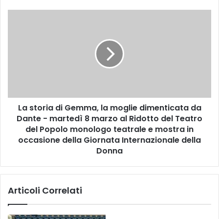
P
R
L
O
a
V
s
V
t
E
o
D
r
I
i
M
a
E
d
N
La storia di Gemma, la moglie dimenticata da
i
T
Dante - martedì 8 marzo al Ridotto del Teatro
G
I
e
del Popolo monologo teatrale e mostra in
P
m
occasione della Giornata Internazionale della
E
m
Donna
R
a
D
,
O
l
M
Articoli Correlati
a
E
m
N
o
I