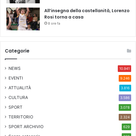
i
All’insegna della castellanità, Lorenzo
n
Rosi torna a casa
o
8 ore fa
c
c
a
s
i
Categorie
o
n
NEWS
e
10.941
d
EVENTI
9.246
e
ATTUALITÀ
l
3.816
l
CULTURA
3.586
a
G
SPORT
3.078
i
TERRITORIO
2.324
o
r
SPORT ARCHIVIO
629
n