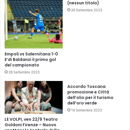
g
(nessun titolo)
C
l
26 Settembre 2023
A
i
6
e
M
d
A
i
R
m
Z
e
O
n
Empoli vs Salernitana 1-0
t
E’di Baldanzi il primo gol
i
del campionato
c
28 Settembre 2023
a
t
a
Accordo Toscana
promozione e Città
d
dell’olio per il turismo
a
dell’oro verde
D
a
19 Settembre 2023
n
LE VOLPI, ven 22/9 Teatro
t
Goldoni Firenze – Nuovo
e