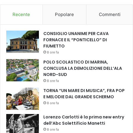
o
n
o
Recente
Popolare
Commenti
l
o
g
CONSIGLIO UNANIME PER CAVA
o
FORNACE E IL “PONTICELLO” DI
t
FIUMETTO
e
8 ore fa
a
POLO SCOLASTICO DI MARINA,
t
CONCLUSA LA DEMOLIZIONE DELL’ALA
r
NORD-SUD
a
8 ore fa
l
e
TORNA “UN MARE DI MUSICA”, FRA POP
e
E MELODIE DAL GRANDE SCHERMO
m
8 ore fa
o
s
Lorenzo Carlotti è la prima new entry
t
dell’Abc Solettificio Manetti
r
8 ore fa
a