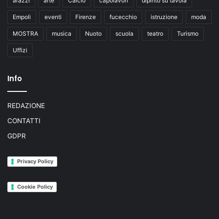
arazzi
arte
Calcio
capolavori
dipinto su tavola
Empoli
eventi
Firenze
fucecchio
istruzione
moda
MOSTRA
musica
Nuoto
scuola
teatro
Turismo
Uffizi
Info
REDAZIONE
CONTATTI
GDPR
Privacy Policy
Cookie Policy