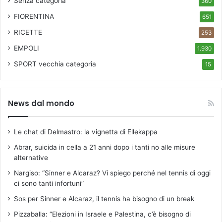
Senza categoria
360
a
t
FIORENTINA
651
a
RICETTE
253
I
n
EMPOLI
1.930
t
SPORT
vecchia categoria
15
e
r
n
a
News dal mondo
z
i
o
Le chat di Delmastro: la vignetta di Ellekappa
n
Abrar, suicida in cella a 21 anni dopo i tanti no alle misure
a
alternative
l
e
Nargiso: “Sinner e Alcaraz? Vi spiego perché nel tennis di oggi
d
ci sono tanti infortuni”
e
Sos per Sinner e Alcaraz, il tennis ha bisogno di un break
l
l
Pizzaballa: “Elezioni in Israele e Palestina, c’è bisogno di