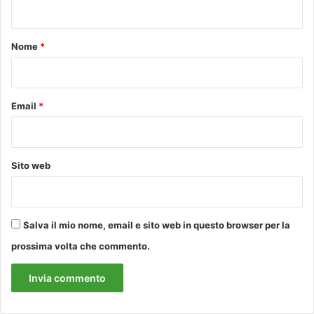
t
t
o
d
o
Nome
*
e
*
l
T
e
Email
*
a
t
r
o
Sito web
d
e
l
P
Salva il mio nome, email e sito web in questo browser per la
o
p
prossima volta che commento.
o
l
o
m