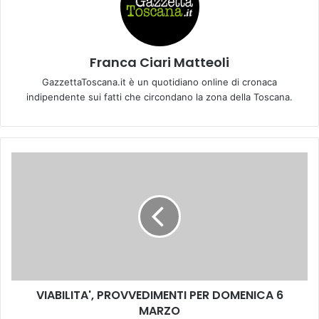
Franca Ciari Matteoli
GazzettaToscana.it è un quotidiano online di cronaca
indipendente sui fatti che circondano la zona della Toscana.
V
I
A
B
I
L
I
T
A
VIABILITA', PROVVEDIMENTI PER DOMENICA 6
'
MARZO
,