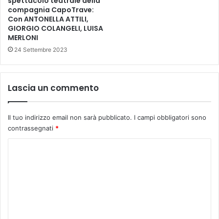
spettacolo teatrale della
-
compagnia CapoTrave:
Con ANTONELLA ATTILI,
m
GIORGIO COLANGELI, LUISA
a
MERLONI
r
t
24 Settembre 2023
e
d
ì
Lascia un commento
8
m
a
Il tuo indirizzo email non sarà pubblicato.
I campi obbligatori sono
r
contrassegnati
*
z
o
C
a
o
l
R
m
i
m
d
o
e
t
n