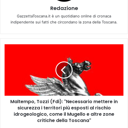
Redazione
GazzettaToscana.it è un quotidiano online di cronaca
indipendente sui fatti che circondano la zona della Toscana.
M
a
l
t
e
m
p
o
,
Maltempo, Tozzi (Fdi): "Necessario mettere in
T
sicurezza i territori più esposti al rischio
o
z
idrogeologico, come il Mugello e altre zone
z
critiche della Toscana"
i