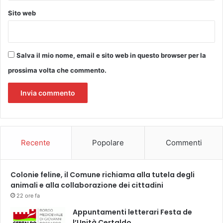
i
a
Sito web
d
c
r
e
o
l
g
e
Salva il mio nome, email e sito web in questo browser per la
e
b
o
r
prossima volta che commento.
l
e
o
F
g
i
i
n
c
o
o
c
,
Recente
Popolare
Commenti
c
c
h
o
i
m
Colonie feline, il Comune richiama alla tutela degli
o
e
animali e alla collaborazione dei cittadini
n
i
a
22 ore fa
l
I
Appuntamenti letterari Festa de
M
G
l’Unità Certaldo