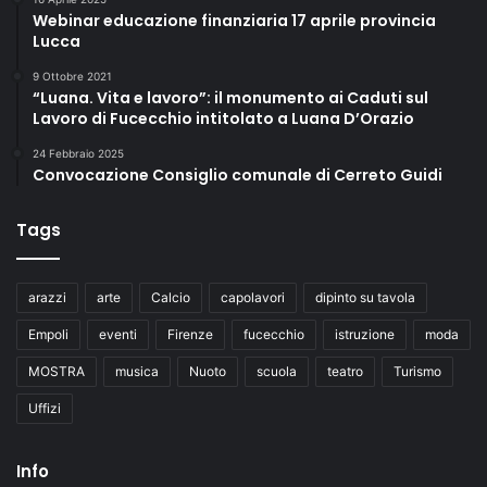
Webinar educazione finanziaria 17 aprile provincia
Lucca
9 Ottobre 2021
“Luana. Vita e lavoro”: il monumento ai Caduti sul
Lavoro di Fucecchio intitolato a Luana D’Orazio
24 Febbraio 2025
Convocazione Consiglio comunale di Cerreto Guidi
Tags
arazzi
arte
Calcio
capolavori
dipinto su tavola
Empoli
eventi
Firenze
fucecchio
istruzione
moda
MOSTRA
musica
Nuoto
scuola
teatro
Turismo
Uffizi
Info