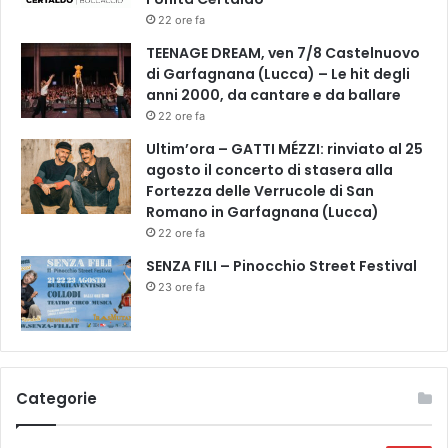
u
P
22 ore fa
g
a
e
l
TEENAGE DREAM, ven 7/8 Castelnuovo
l
s
di Garfagnana (Lucca) – Le hit degli
l
a
anni 2000, da cantare e da ballare
o
l
22 ore fa
e
a
Ultim’ora – GATTI MÉZZI: rinviato al 25
a
m
agosto il concerto di stasera alla
l
e
Fortezza delle Verrucole di San
t
d
Romano in Garfagnana (Lucca)
r
a
22 ore fa
e
“
z
C
SENZA FILI – Pinocchio Street Festival
o
i
23 ore fa
n
n
e
t
c
a
r
S
i
e
Categorie
t
n
i
e
c