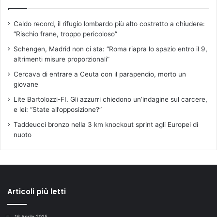
l
a
Caldo record, il rifugio lombardo più alto costretto a chiudere:
F
“Rischio frane, troppo pericoloso”
a
t
Schengen, Madrid non ci sta: “Roma riapra lo spazio entro il 9,
t
altrimenti misure proporzionali”
o
Cercava di entrare a Ceuta con il parapendio, morto un
r
giovane
i
a
Lite Bartolozzi-FI. Gli azzurri chiedono un’indagine sul carcere,
d
e lei: “State all’opposizione?”
i
Taddeucci bronzo nella 3 km knockout sprint agli Europei di
M
nuoto
a
i
a
n
o
Articoli più letti
16 Aprile 2025