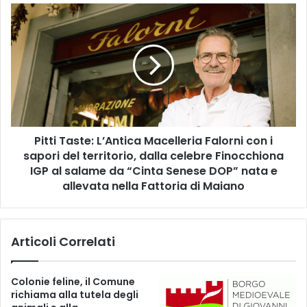
(
P
F
i
d
t
i
t
)
i
:
T
"
a
N
s
e
t
c
Pitti Taste: L’Antica Macelleria Falorni con i
e
e
sapori del territorio, dalla celebre Finocchiona
:
s
L
IGP al salame da “Cinta Senese DOP” nata e
s
’
allevata nella Fattoria di Maiano
a
A
r
n
i
t
o
Articoli Correlati
i
m
c
e
a
Colonie feline, il Comune
t
M
richiama alla tutela degli
t
a