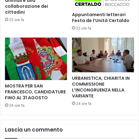
animali e alla
e
c
collaborazione dei
r
e
cittadini
Appuntamenti letterari
e
l
22 ore fa
Festa de l’Unità Certaldo
i
l
n
22 ore fa
e
s
r
i
i
c
a
u
F
r
a
e
l
z
o
URBANISTICA, CHIARITA IN
z
r
COMMISSIONE
MOSTRA PER SAN
a
n
L’INCONGRUENZA NELLA
FRANCESCO, CANDIDATURE
i
i
VARIANTE
FINO AL 31 AGOSTO
t
c
24 ore fa
e
24 ore fa
o
r
n
r
i
i
s
Lascia un commento
t
a
o