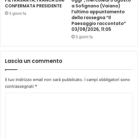
PIETRASANTA, FRANCA DINI
oggi”, mercoledì 5 agosto
e
CONFERMATA PRESIDENTE
a Sofignano (Vaiano)
n
l’ultimo appuntamento
n
l
3 giorni fa
della rassegna “Il
d
a
Paesaggio raccontato”
i
m
03/08/2026, 11:05
m
o
3 giorni fa
e
s
n
t
t
r
o
a
Lascia un commento
e
d
s
e
a
i
Il tuo indirizzo email non sarà pubblicato.
I campi obbligatori sono
l
b
contrassegnati
*
u
a
t
m
C
e
b
o
i
n
m
i
m
d
e
i