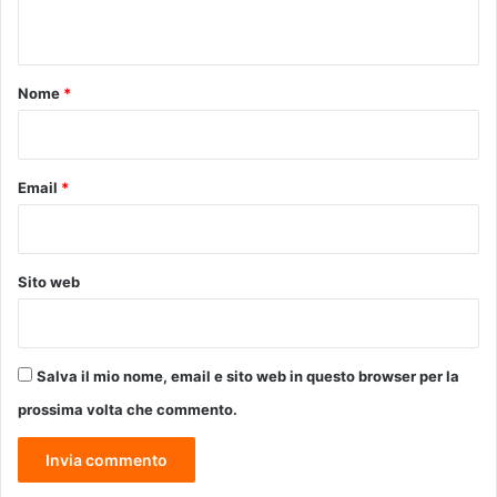
G
n
a
t
z
a
o
Nome
*
*
Email
*
Sito web
Salva il mio nome, email e sito web in questo browser per la
prossima volta che commento.