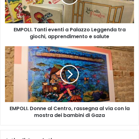
I
.
T
a
EMPOLI. Tanti eventi a Palazzo Leggenda tra
n
giochi, apprendimento e salute
t
i
e
E
v
M
e
P
n
O
t
L
i
I
a
.
P
D
a
o
l
EMPOLI. Donne al Centro, rassegna al via con la
n
a
mostra dei bambini di Gaza
n
z
e
z
a
o
l