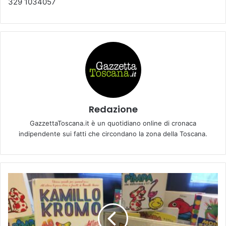
329 1034057
Redazione
GazzettaToscana.it è un quotidiano online di cronaca
indipendente sui fatti che circondano la zona della Toscana.
E
M
P
O
L