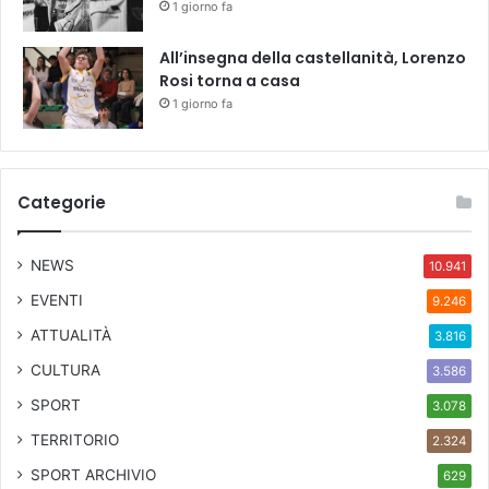
1 giorno fa
All’insegna della castellanità, Lorenzo
Rosi torna a casa
1 giorno fa
Categorie
NEWS
10.941
EVENTI
9.246
ATTUALITÀ
3.816
CULTURA
3.586
SPORT
3.078
TERRITORIO
2.324
SPORT ARCHIVIO
629