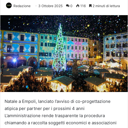
Redazione
3 Ottobre 2025
0
116
2 minuti di lettura
Natale a Empoli, lanciato l’avviso di co-progettazione
atipica per partner per i prossimi 4 anni
L’amministrazione rende trasparente la procedura
chiamando a raccolta soggetti economici e associazioni