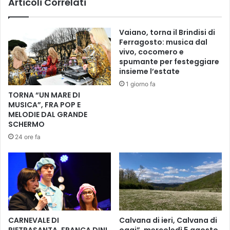
Articoli Correlati
L
C
e
e
g
n
Vaiano, torna il Brindisi di
g
t
Ferragosto: musica dal
e
r
vivo, cocomero e
n
o
spumante per festeggiare
d
,
insieme l’estate
a
r
1 giorno fa
t
a
TORNA “UN MARE DI
r
s
MUSICA”, FRA POP E
a
s
MELODIE DAL GRANDE
g
e
SCHERMO
i
g
24 ore fa
o
n
c
a
h
a
i
l
,
v
a
i
p
a
p
c
CARNEVALE DI
Calvana di ieri, Calvana di
r
o