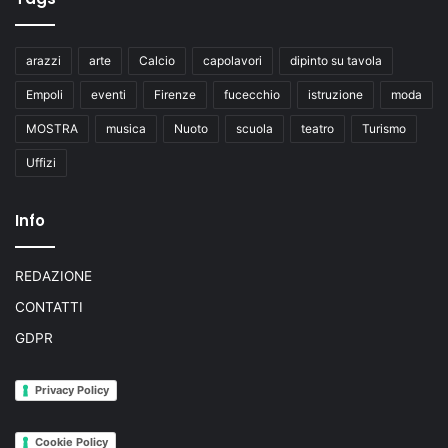
arazzi
arte
Calcio
capolavori
dipinto su tavola
Empoli
eventi
Firenze
fucecchio
istruzione
moda
MOSTRA
musica
Nuoto
scuola
teatro
Turismo
Uffizi
Info
REDAZIONE
CONTATTI
GDPR
Privacy Policy
Cookie Policy