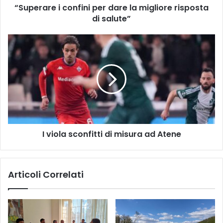
g
“Superare i confini per dare la migliore risposta
l
di salute”
i
o
I
s
v
p
i
e
o
d
l
a
a
l
s
i
c
p
o
i
I viola sconfitti di misura ad Atene
n
ù
f
v
i
i
t
Articoli Correlati
c
t
i
i
n
d
i
i
e
m