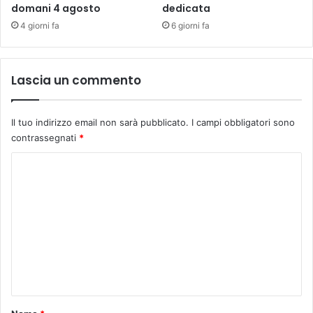
domani 4 agosto
dedicata
A
4 giorni fa
6 giorni fa
u
s
l
c
Lascia un commento
e
n
t
Il tuo indirizzo email non sarà pubblicato.
I campi obbligatori sono
r
contrassegnati
*
o
e
C
S
o
u
d
m
E
m
s
e
t
.
n
“
t
S
u
o