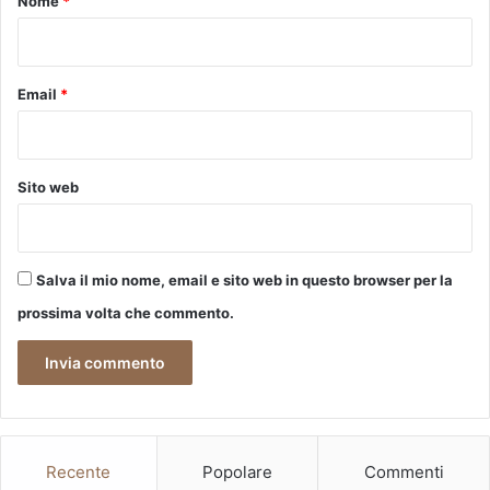
Nome
*
p
*
e
r
a
Email
*
r
e
i
c
Sito web
o
n
f
i
Salva il mio nome, email e sito web in questo browser per la
n
i
prossima volta che commento.
p
e
r
d
a
r
Recente
Popolare
Commenti
e