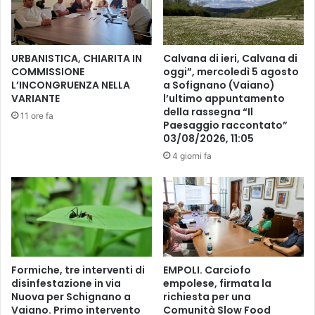
a
i
l
s
o
u
r
r
URBANISTICA, CHIARITA IN
Calvana di ieri, Calvana di
o
a
COMMISSIONE
oggi”, mercoledì 5 agosto
p
a
L’INCONGRUENZA NELLA
a Sofignano (Vaiano)
i
d
VARIANTE
l’ultimo appuntamento
ù
A
della rassegna “Il
11 ore fa
c
Paesaggio raccontato”
t
o
03/08/2026, 11:05
e
m
n
4 giorni fa
o
e
d
i
.
A
c
c
Formiche, tre interventi di
EMPOLI. Carciofo
o
disinfestazione in via
empolese, firmata la
r
Nuova per Schignano a
richiesta per una
d
Vaiano. Primo intervento
Comunità Slow Food
o