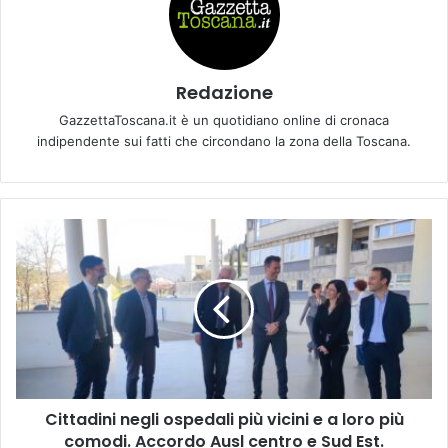
Redazione
GazzettaToscana.it è un quotidiano online di cronaca
indipendente sui fatti che circondano la zona della Toscana.
C
i
t
t
a
d
i
n
i
Cittadini negli ospedali più vicini e a loro più
n
comodi. Accordo Ausl centro e Sud Est.
e