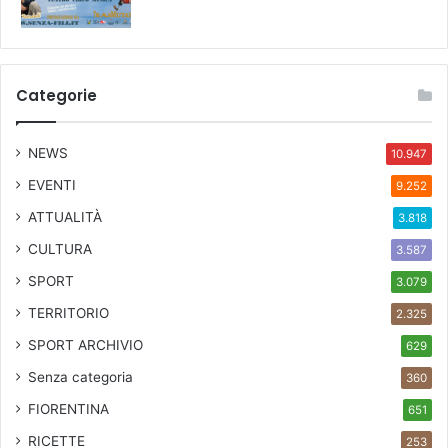
l
u
t
e
Categorie
”
NEWS
10.947
EVENTI
9.252
ATTUALITÀ
3.818
CULTURA
3.587
SPORT
3.079
TERRITORIO
2.325
SPORT ARCHIVIO
629
Senza categoria
360
FIORENTINA
651
RICETTE
253