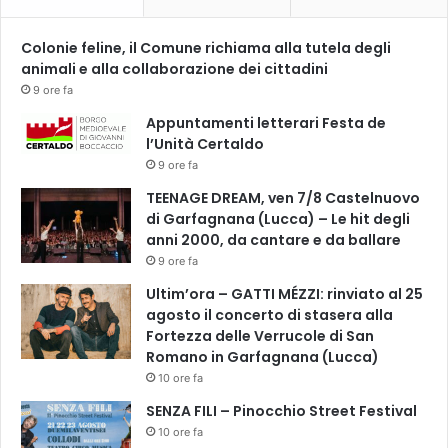
l
a
Colonie feline, il Comune richiama alla tutela degli
m
animali e alla collaborazione dei cittadini
i
g
9 ore fa
l
Appuntamenti letterari Festa de
i
l’Unità Certaldo
o
9 ore fa
r
e
TEENAGE DREAM, ven 7/8 Castelnuovo
r
di Garfagnana (Lucca) – Le hit degli
i
anni 2000, da cantare e da ballare
s
9 ore fa
p
Ultim’ora – GATTI MÉZZI: rinviato al 25
o
agosto il concerto di stasera alla
s
Fortezza delle Verrucole di San
t
Romano in Garfagnana (Lucca)
a
10 ore fa
d
i
SENZA FILI – Pinocchio Street Festival
s
10 ore fa
a