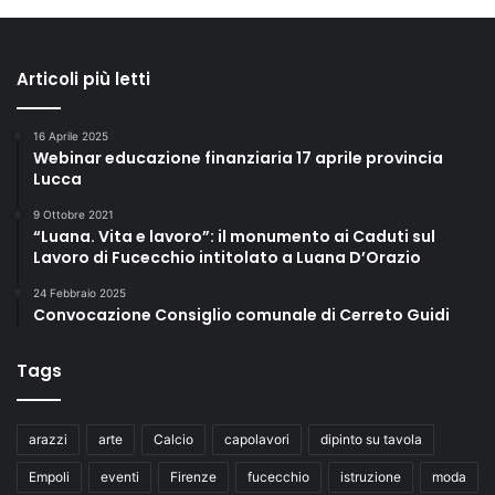
Articoli più letti
16 Aprile 2025
Webinar educazione finanziaria 17 aprile provincia
Lucca
9 Ottobre 2021
“Luana. Vita e lavoro”: il monumento ai Caduti sul
Lavoro di Fucecchio intitolato a Luana D’Orazio
24 Febbraio 2025
Convocazione Consiglio comunale di Cerreto Guidi
Tags
arazzi
arte
Calcio
capolavori
dipinto su tavola
Empoli
eventi
Firenze
fucecchio
istruzione
moda