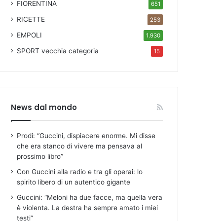
FIORENTINA
651
RICETTE
253
EMPOLI
1.930
SPORT
vecchia categoria
15
News dal mondo
Prodi: “Guccini, dispiacere enorme. Mi disse
che era stanco di vivere ma pensava al
prossimo libro”
Con Guccini alla radio e tra gli operai: lo
spirito libero di un autentico gigante
Guccini: “Meloni ha due facce, ma quella vera
è violenta. La destra ha sempre amato i miei
testi”