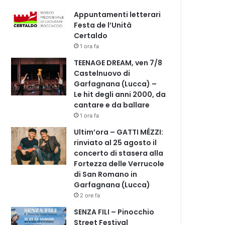
Appuntamenti letterari
Festa de l’Unità
Certaldo
1 ora fa
TEENAGE DREAM, ven 7/8
Castelnuovo di
Garfagnana (Lucca) –
Le hit degli anni 2000, da
cantare e da ballare
1 ora fa
Ultim’ora – GATTI MÉZZI:
rinviato al 25 agosto il
concerto di stasera alla
Fortezza delle Verrucole
di San Romano in
Garfagnana (Lucca)
2 ore fa
SENZA FILI – Pinocchio
Street Festival