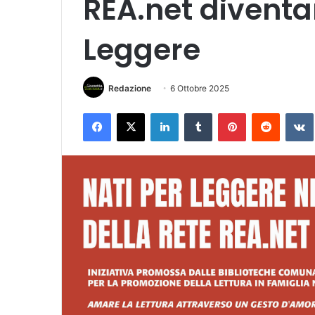
REA.net diventa
Leggere
Redazione
6 Ottobre 2025
Facebook
X
LinkedIn
Tumblr
Pinterest
Reddit
VK