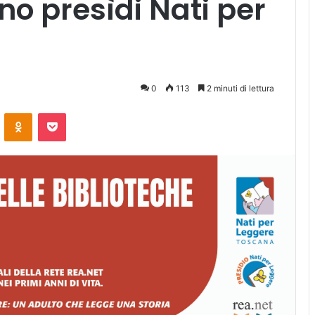
no presìdi Nati per
0
113
2 minuti di lettura
ontakte
Odnoklassniki
Pocket