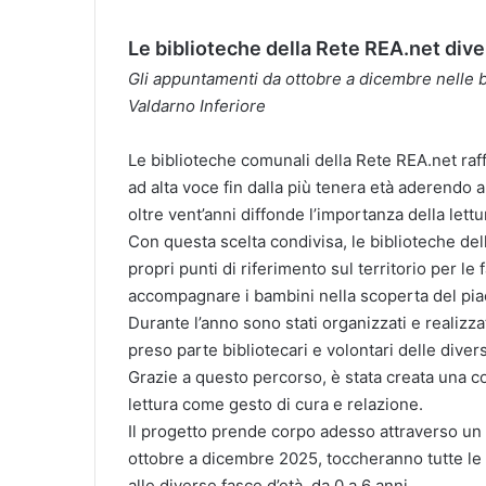
Le biblioteche della Rete REA.net div
Gli appuntamenti da ottobre a dicembre nelle b
Valdarno Inferiore
Le biblioteche comunali della Rete REA.net raf
ad alta voce fin dalla più tenera età aderendo
oltre vent’anni diffonde l’importanza della lettur
Con questa scelta condivisa, le biblioteche della
propri punti di riferimento sul territorio per le
accompagnare i bambini nella scoperta del piac
Durante l’anno sono stati organizzati e realizza
preso parte bibliotecari e volontari delle diverse
Grazie a questo percorso, è stata creata una com
lettura come gesto di cura e relazione.
Il progetto prende corpo adesso attraverso un 
ottobre a dicembre 2025, toccheranno tutte le bi
alle diverse fasce d’età, da 0 a 6 anni.