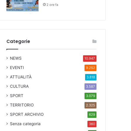
2 ore fa
Categorie
NEWS
10.947
EVENTI
9.252
ATTUALITÀ
3.818
CULTURA
3.587
SPORT
3.079
TERRITORIO
2.325
SPORT ARCHIVIO
629
Senza categoria
360