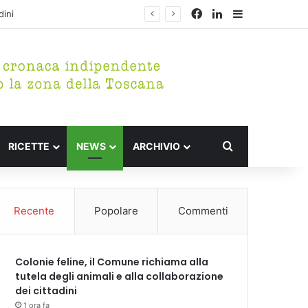
Facebook
LinkedIn
Barra lateral
dini
Cerca per
RICETTE
NEWS
ARCHIVIO
Recente
Popolare
Commenti
Colonie feline, il Comune richiama alla
tutela degli animali e alla collaborazione
dei cittadini
1 ora fa