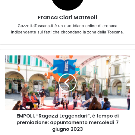
Franca Ciari Matteoli
GazzettaToscana.it è un quotidiano online di cronaca
indipendente sui fatti che circondano la zona della Toscana.
E
M
P
O
L
I
.
“
R
EMPOLI. “Ragazzi Leggendari”, è tempo di
a
premiazione: appuntamento mercoledì 7
g
a
giugno 2023
z