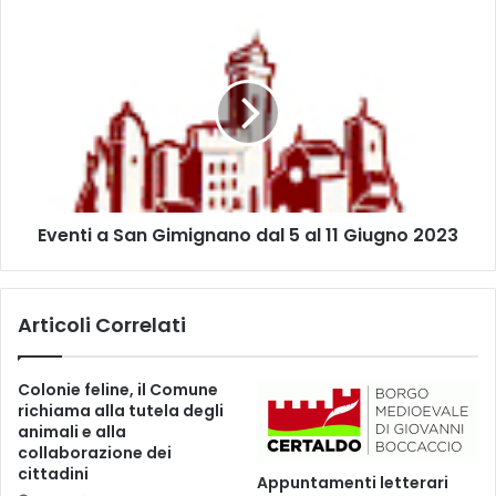
z
E
i
v
L
e
e
n
g
t
g
i
e
a
n
S
d
a
a
Eventi a San Gimignano dal 5 al 11 Giugno 2023
n
r
G
i
i
”
m
Articoli Correlati
,
i
è
g
t
n
Colonie feline, il Comune
e
a
richiama alla tutela degli
m
n
animali e alla
p
o
collaborazione dei
o
d
cittadini
Appuntamenti letterari
d
a