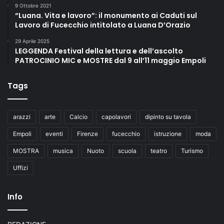
9 Ottobre 2021
“Luana. Vita e lavoro”: il monumento ai Caduti sul
Lavoro di Fucecchio intitolato a Luana D’Orazio
29 Aprile 2025
LEGGENDA Festival della lettura e dell’ascolto
PATROCINIO MIC e MOSTRE dal 9 all’11 maggio Empoli
Tags
arazzi
arte
Calcio
capolavori
dipinto su tavola
Empoli
eventi
Firenze
fucecchio
istruzione
moda
MOSTRA
musica
Nuoto
scuola
teatro
Turismo
Uffizi
Info