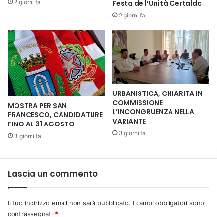
2 giorni fa
Festa de l’Unità Certaldo
i
l
2 giorni fa
p
5
r
a
e
l
m
1
i
1
a
G
z
i
i
u
URBANISTICA, CHIARITA IN
o
g
COMMISSIONE
MOSTRA PER SAN
n
n
L’INCONGRUENZA NELLA
FRANCESCO, CANDIDATURE
e
o
VARIANTE
FINO AL 31 AGOSTO
:
2
3 giorni fa
3 giorni fa
a
0
p
2
p
3
u
Lascia un commento
n
t
a
Il tuo indirizzo email non sarà pubblicato.
I campi obbligatori sono
m
contrassegnati
*