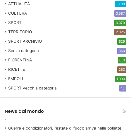
ATTUALITÀ
3.818
CULTURA
3.587
SPORT
3.079
TERRITORIO
2.325
SPORT ARCHIVIO
629
Senza categoria
360
FIORENTINA
651
RICETTE
253
EMPOLI
1.930
SPORT
vecchia categoria
15
News dal mondo
Guerre e condizionatori, l’estate di fuoco arriva nelle bollette