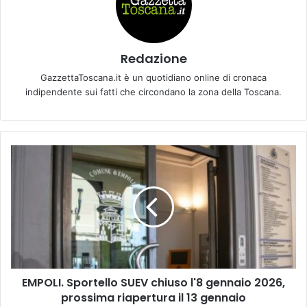
Redazione
GazzettaToscana.it è un quotidiano online di cronaca
indipendente sui fatti che circondano la zona della Toscana.
E
M
P
O
L
I
.
S
p
EMPOLI. Sportello SUEV chiuso l'8 gennaio 2026,
o
prossima riapertura il 13 gennaio
r