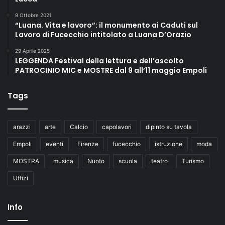
9 Ottobre 2021
“Luana. Vita e lavoro”: il monumento ai Caduti sul
Lavoro di Fucecchio intitolato a Luana D’Orazio
29 Aprile 2025
LEGGENDA Festival della lettura e dell’ascolto
PATROCINIO MIC e MOSTRE dal 9 all’11 maggio Empoli
Tags
arazzi
arte
Calcio
capolavori
dipinto su tavola
Empoli
eventi
Firenze
fucecchio
istruzione
moda
MOSTRA
musica
Nuoto
scuola
teatro
Turismo
Uffizi
Info