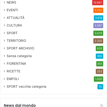
NEWS
10.947
EVENTI
9.252
ATTUALITÀ
3.818
CULTURA
3.587
SPORT
3.079
TERRITORIO
2.325
SPORT ARCHIVIO
629
Senza categoria
360
FIORENTINA
651
RICETTE
253
EMPOLI
1.930
SPORT
vecchia categoria
15
News dal mondo