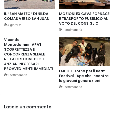
a
N
i
E
IL “SAN MATEO” DI NILDA
MOZIONI EX CAVA FORNACE
o
a
COMAS VERSO SAN JUAN
E TRASPORTO PUBBLICO AL
2
l
VOTO DEL CONSIGLIO
4 giorni fa
0
T
1 settimana fa
2
e
6
a
Vicenda
,
t
Montedomini_ARAT:
p
r
SCORRETTEZZA E
r
o
CONCORRENZA SLEALE
o
NELLA GESTIONE DEGLI
d
ANZIANI NECESSARI
s
e
PROVVEDIMENTI IMMEDIATI
s
l
EMPOLI. Torna per il Beat
i
P
1 settimana fa
Festival l’Ape che incontra
m
o
le giovani generazioni
a
p
1 settimana fa
r
o
i
l
a
o
Lascia un commento
p
d
e
i