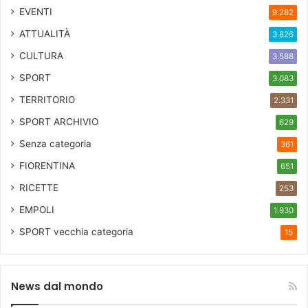
EVENTI
9.282
ATTUALITÀ
3.826
CULTURA
3.588
SPORT
3.083
TERRITORIO
2.331
SPORT ARCHIVIO
629
Senza categoria
361
FIORENTINA
651
RICETTE
253
EMPOLI
1.930
SPORT
vecchia categoria
15
News dal mondo