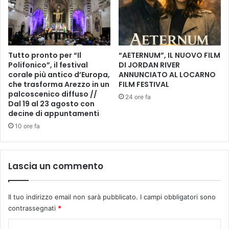
S
T
I
C
A
Tutto pronto per “Il
“AETERNUM”, IL NUOVO FILM
Polifonico”, il festival
DI JORDAN RIVER
T
corale più antico d’Europa,
ANNUNCIATO AL LOCARNO
E
che trasforma Arezzo in un
FILM FESTIVAL
P
palcoscenico diffuso //
a
24 ore fa
Dal 19 al 23 agosto con
v
decine di appuntamenti
o
10 ore fa
n
e
e
B
Lascia un commento
a
r
b
Il tuo indirizzo email non sarà pubblicato.
I campi obbligatori sono
i
contrassegnati
*
n
i
C