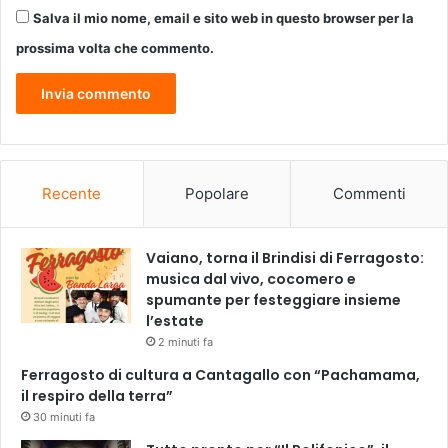
o
Salva il mio nome, email e sito web in questo browser per la
v
prossima volta che commento.
a
l
F
u
n
a
r
Recente
Popolare
Commenti
o
Vaiano, torna il Brindisi di Ferragosto:
musica dal vivo, cocomero e
spumante per festeggiare insieme
l’estate
2 minuti fa
Ferragosto di cultura a Cantagallo con “Pachamama,
il respiro della terra”
30 minuti fa