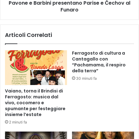
c
Pavone e Barbini presentano Parise e Čechov al
.
a
0
Funaro
9
3
m
S
a
E
Articoli Correlati
r
M
z
P
o
L
Ferragosto di cultura a
I
Cantagallo con
C
“Pachamama, il respiro
I
della terra”
T
30 minuti fa
À
M
Vaiano, torna il Brindisi di
O
Ferragosto: musica dal
L
vivo, cocomero e
T
spumante per festeggiare
O
insieme l’estate
S
2 minuti fa
O
F
I