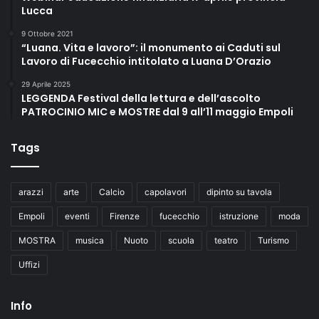
Lucca
9 Ottobre 2021
“Luana. Vita e lavoro”: il monumento ai Caduti sul
Lavoro di Fucecchio intitolato a Luana D’Orazio
29 Aprile 2025
LEGGENDA Festival della lettura e dell’ascolto
PATROCINIO MIC e MOSTRE dal 9 all’11 maggio Empoli
Tags
arazzi
arte
Calcio
capolavori
dipinto su tavola
Empoli
eventi
Firenze
fucecchio
istruzione
moda
MOSTRA
musica
Nuoto
scuola
teatro
Turismo
Uffizi
Info