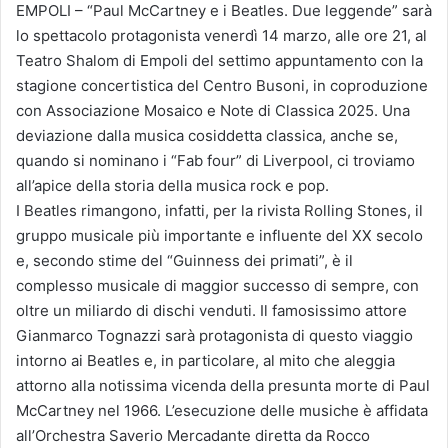
EMPOLI – “Paul McCartney e i Beatles. Due leggende” sarà
lo spettacolo protagonista venerdì 14 marzo, alle ore 21, al
Teatro Shalom di Empoli del settimo appuntamento con la
stagione concertistica del Centro Busoni, in coproduzione
con Associazione Mosaico e Note di Classica 2025. Una
deviazione dalla musica cosiddetta classica, anche se,
quando si nominano i “Fab four” di Liverpool, ci troviamo
all’apice della storia della musica rock e pop.
I Beatles rimangono, infatti, per la rivista Rolling Stones, il
gruppo musicale più importante e influente del XX secolo
e, secondo stime del “Guinness dei primati”, è il
complesso musicale di maggior successo di sempre, con
oltre un miliardo di dischi venduti. Il famosissimo attore
Gianmarco Tognazzi sarà protagonista di questo viaggio
intorno ai Beatles e, in particolare, al mito che aleggia
attorno alla notissima vicenda della presunta morte di Paul
McCartney nel 1966. L’esecuzione delle musiche è affidata
all’Orchestra Saverio Mercadante diretta da Rocco