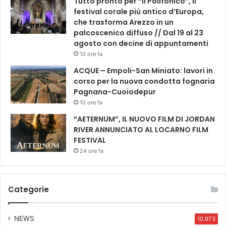
Tutto pronto per “Il Polifonico”, il
festival corale più antico d’Europa,
che trasforma Arezzo in un
palcoscenico diffuso // Dal 19 al 23
agosto con decine di appuntamenti
10 ore fa
ACQUE – Empoli-San Miniato: lavori in
corso per la nuova condotta fognaria
Pagnana-Cuoiodepur
10 ore fa
“AETERNUM”, IL NUOVO FILM DI JORDAN
RIVER ANNUNCIATO AL LOCARNO FILM
FESTIVAL
24 ore fa
Categorie
NEWS
10.973