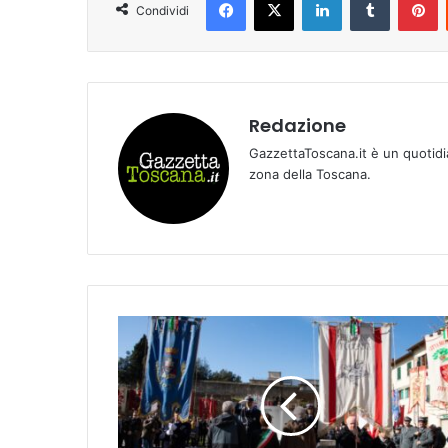
Condividi
Redazione
GazzettaToscana.it è un quotidi
zona della Toscana.
E
M
P
O
L
I