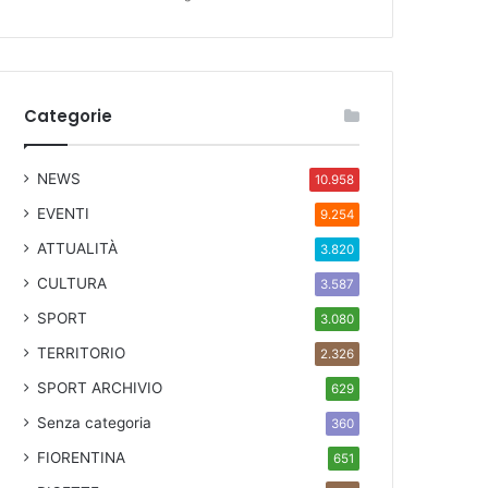
Categorie
NEWS
10.958
EVENTI
9.254
ATTUALITÀ
3.820
CULTURA
3.587
SPORT
3.080
TERRITORIO
2.326
SPORT ARCHIVIO
629
Senza categoria
360
FIORENTINA
651