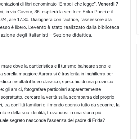
ntazioni di libri denominato “Empoli che legge”.
Venerdì 7
, in via Cavour, 36, ospiterà la scrittrice Erika Pucci e il
24, alle 17.30. Dialogherà con l’autrice, l’assessore alla
L’evento è stato realizzato dalla biblioteca
esso è libero.
ione degli Italianisti – Sezione didattica.
i mare dove la cantieristica e il turismo balneare sono le
a sorella maggiore Aurora si è trasferita in Inghilterra per
cri risultati il liceo classico, specchio di una provincia
tre: gli amici, fotografare particolari apparentemente
, soprattutto, cercare la verità sulla scomparsa del proprio
, tra conflitti familiari e il mondo operaio tutto da scoprire, la
tà e della sua identità, trovandosi in una storia più
ale segreto nasconde l’assenza del padre di Frida?