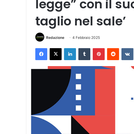
legge” con il su
taglio nel sale’
Redazione
4 Febbraio 2025
Facebook
X
LinkedIn
Tumblr
Pinterest
Reddit
VK