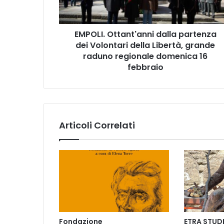
.
O
t
EMPOLI. Ottant'anni dalla partenza
t
dei Volontari della Libertà, grande
a
n
raduno regionale domenica 16
t
febbraio
'
a
n
n
i
Articoli Correlati
d
a
l
l
a
p
a
r
t
Fondazione
ETRA STUD
e