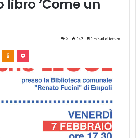
o libro ‘Come un
0
247
2 minuti di lettura
ontakte
Odnoklassniki
Pocket