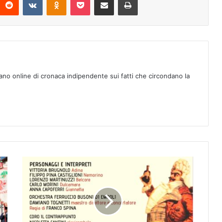
ano online di cronaca indipendente sui fatti che circondano la
E
M
P
O
L
I