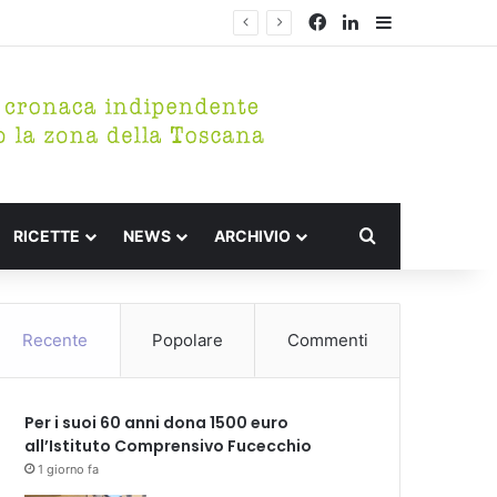
Facebook
LinkedIn
Barra lateral
rico di Fucecchio
Cerca per
RICETTE
NEWS
ARCHIVIO
Recente
Popolare
Commenti
Per i suoi 60 anni dona 1500 euro
all’Istituto Comprensivo Fucecchio
1 giorno fa