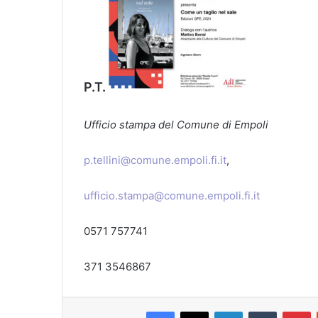
P.T.
Ufficio stampa del Comune di Empoli
p.tellini@comune.empoli.fi.it
,
ufficio.stampa@comune.empoli.fi.it
0571 757741
371 3546867
Facebook
X
LinkedIn
Tumblr
Pinterest