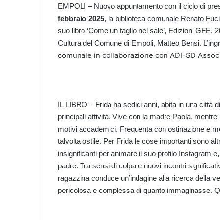
EMPOLI – Nuovo appuntamento con il ciclo di prese
febbraio 2025
, la biblioteca comunale Renato Fucini
suo libro ‘Come un taglio nel sale’, Edizioni GFE, 20
Cultura del Comune di Empoli, Matteo Bensi. L’ingr
comunale in collaborazione con ADI-SD Associaz
IL LIBRO – Frida ha sedici anni, abita in una città d
principali attività. Vive con la madre Paola, mentre l
motivi accademici. Frequenta con ostinazione e medio
talvolta ostile. Per Frida le cose importanti sono al
insignificanti per animare il suo profilo Instagram e
padre. Tra sensi di colpa e nuovi incontri significativi
ragazzina conduce un’indagine alla ricerca della veri
pericolosa e complessa di quanto immaginasse. Qu